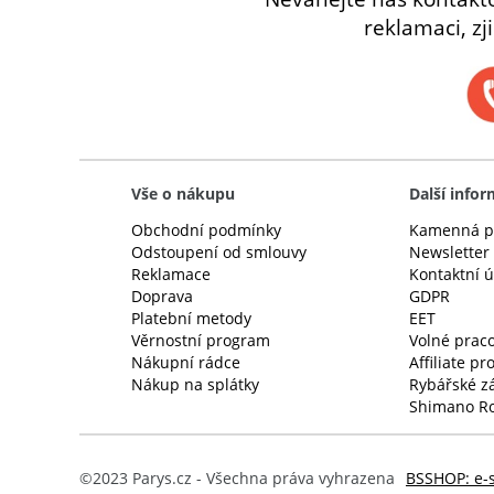
reklamaci, zj
Vše o nákupu
Další info
Obchodní podmínky
Kamenná p
Odstoupení od smlouvy
Newsletter
Reklamace
Kontaktní 
Doprava
GDPR
Platební metody
EET
Věrnostní program
Volné praco
Nákupní rádce
Affiliate p
Nákup na splátky
Rybářské z
Shimano Ro
©2023 Parys.cz - Všechna práva vyhrazena
BSSHOP: e-