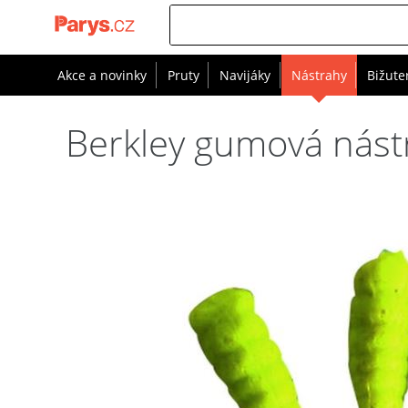
Akce a novinky
Pruty
Navijáky
Nástrahy
Bižute
Berkley gumová nást