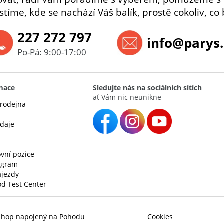
istíme, kde se nachází Váš balík, prostě cokoliv, co 
227 272 797
info@parys.
Po-Pá: 9:00-17:00
rmace
Sledujte nás na sociálních sítích
ať Vám nic neunikne
rodejna
údaje
vní pozice
rogram
ájezdy
d Test Center
shop napojený na Pohodu
Cookies