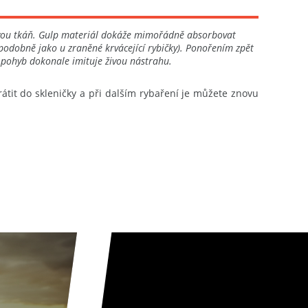
vou tkáň. Gulp materiál dokáže mimořádně absorbovat
 (podobně jako u zraněné krvácející rybičky). Ponořením zpět
 pohyb dokonale imituje živou nástrahu.
rátit do skleničky a při dalším rybaření je můžete znovu