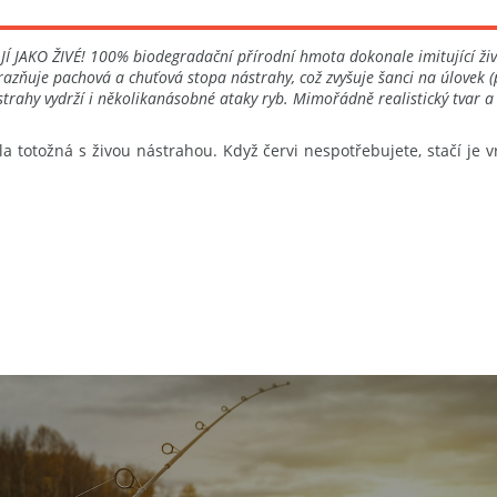
JAKO ŽIVÉ! 100% biodegradační přírodní hmota dokonale imitující ži
výrazňuje pachová a chuťová stopa nástrahy, což zvyšuje šanci na úlovek
trahy vydrží i několikanásobné ataky ryb. Mimořádně realistický tvar a
a totožná s živou nástrahou. Když červi nespotřebujete, stačí je v