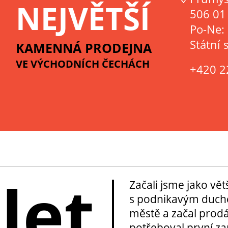
NEJVĚTŠÍ
506 01 
Po-Ne:
Státní 
KAMENNÁ PRODEJNA
VE VÝCHODNÍCH ČECHÁCH
+420 2
 let
Začali jsme jako vě
s podnikavým duche
městě a začal prod
potřeboval první za