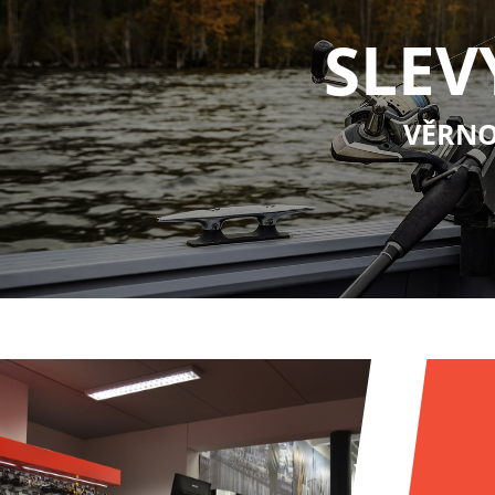
SLEV
VĚRNO