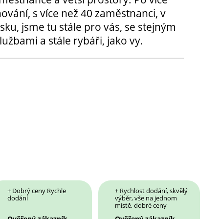
hování, s více než 40 zaměstnanci, v
sku, jsme tu stále pro vás, se stejným
užbami a stále rybáři, jako vy.
+ Dobrý ceny Rychle
+ Rychlost dodání, skvělý
dodání
výběr, vše na jednom
místě, dobré ceny
Ověřený zákazník
Ověřený zákazník