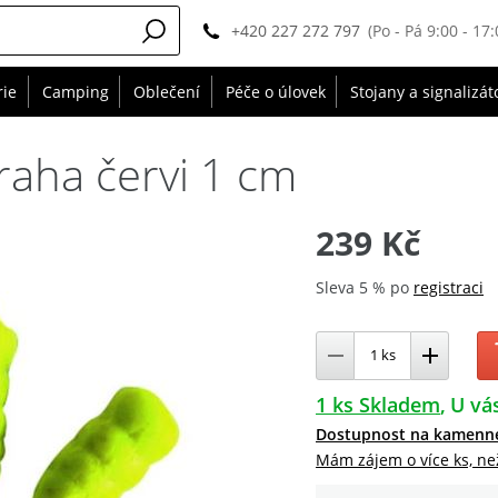
+420 227 272 797
(Po - Pá 9:00 - 17:
rie
Camping
Oblečení
Péče o úlovek
Stojany a signalizát
raha červi 1 cm
239 Kč
Sleva 5 % po
registraci
1 ks Skladem
U vás
Dostupnost na kamenn
Mám zájem o více ks, ne