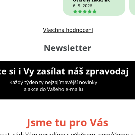
6. 8. 2026
5
Všechna hodnocení
Newsletter
e si i Vy zasílat náš zpravodaj
Každý týden ty nejzajímavější novinky
a akce do Vašeho e-mailu
Jsme tu pro Vás
ovat, rádi Vám poradíme s výběrem, pomůžeme s