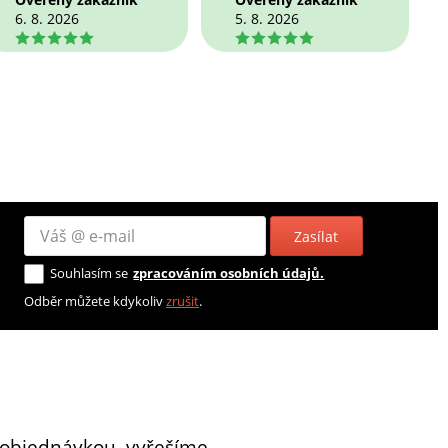
6. 8. 2026
5. 8. 2026
5
5
Zasílat
Souhlasím se
zpracováním osobních údajů.
Odběr můžete kdykoliv
zrušit
.
 objednávkou, vyřešíme