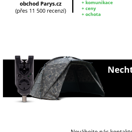
+ komunikace
obchod Parys.cz
+ ceny
(přes 11 500 recenzí)
+ ochota
Necht
Neváhejte nás kontakt