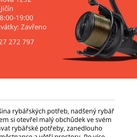
Jičín
 8:00-19:00
svátky: Zavřeno
27 272 797
tšina rybářských potřeb, nadšený rybář
m si otevřel malý obchůdek ve svém
ávat rybářské potřeby, zanedlouho
městnance a větší prostory. Po více