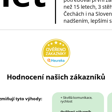
než 15 letech, 3 stě
Čechách i na Sloven
nadšením, lepšími sl
Hodnocení našich zákazníků
+ Skvělá komunikace,
 zmiňují tyto výhody:
rychlost
Ověřený zákazník