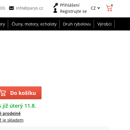
Přihlášení
0
CZ
00)
info@parys.cz
Registrujte se
ory
Čluny, motory, echoloty
Druh rybolovu
Výrobci
Do košíku
 již úterý 11.8.
é prodejně
ž je skladem