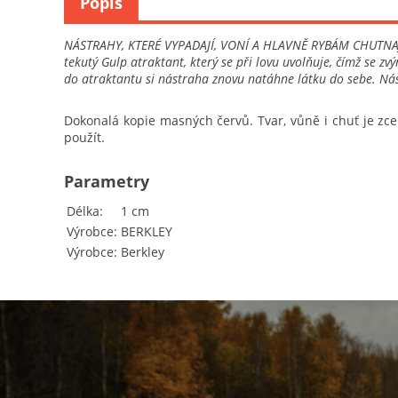
Popis
NÁSTRAHY, KTERÉ VYPADAJÍ, VONÍ A HLAVNĚ RYBÁM CHUTNAJÍ 
tekutý Gulp atraktant, který se při lovu uvolňuje, čímž se z
do atraktantu si nástraha znovu natáhne látku do sebe. Nás
Dokonalá kopie masných červů. Tvar, vůně i chuť je zcel
použít.
Parametry
Délka
1 cm
Výrobce
BERKLEY
Výrobce
Berkley