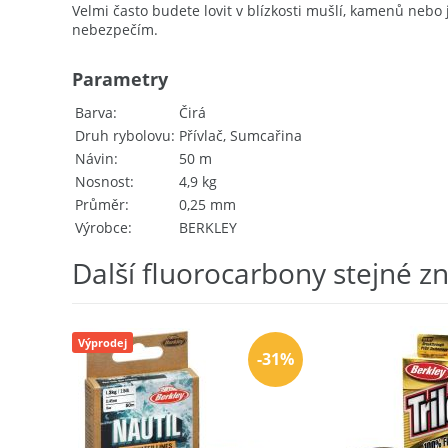
Velmi často budete lovit v blízkosti mušlí, kamenů neb
nebezpečím.
Parametry
Barva
Čirá
Druh rybolovu
Přívlač, Sumcařina
Návin
50 m
Nosnost
4,9 kg
Průměr
0,25 mm
Výrobce
BERKLEY
Další fluorocarbony stejné z
Výprodej
-31%