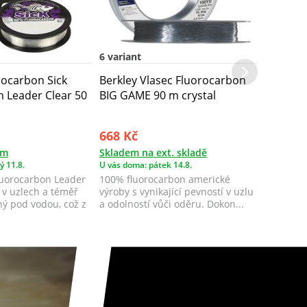
6 variant
rocarbon Sick
Berkley Vlasec Fluorocarbon
 Leader Clear 50
BIG GAME 90 m crystal
668 Kč
em
Skladem na ext. skladě
ý 11.8.
U vás doma: pátek 14.8.
luorocarbon Leader
100% fluorocarbon americké
 v uzlech a téměř
výroby s vynikající pevností v uzlu
ný pod vodou, což z
a odolností vůči oděru. Dokon...