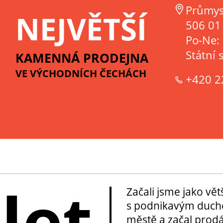
Průmys
NEJVĚTŠÍ
506 01 
Po-Ne:
Státní 
KAMENNÁ PRODEJNA
VE VÝCHODNÍCH ČECHÁCH
+420 2
 let
Začali jsme jako vě
s podnikavým duche
městě a začal prod