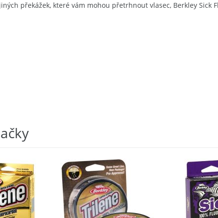
o jiných překážek, které vám mohou přetrhnout vlasec, Berkley Sic
načky