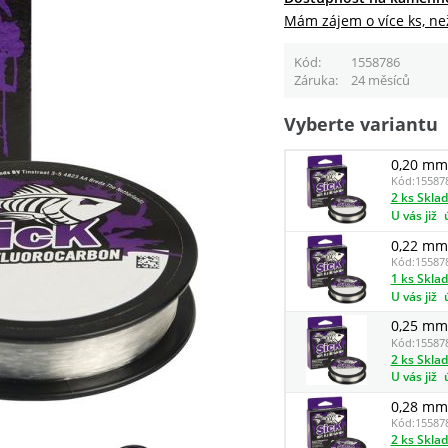
Mám zájem o více ks, ne
Kód
1558786
Záruka
24 měsíců
Vyberte variantu
0,20 mm 
Kód:
15587
2 ks Skla
U vás již
0,22 mm 
Kód:
15587
1 ks Skla
U vás již
0,25 mm 
Kód:
15587
2 ks Skla
U vás již
0,28 mm 
Kód:
15587
2 ks Skla