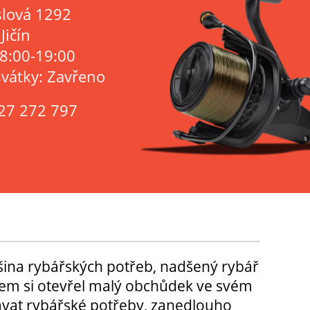
lová 1292
Jičín
 8:00-19:00
svátky: Zavřeno
27 272 797
tšina rybářských potřeb, nadšený rybář
m si otevřel malý obchůdek ve svém
ávat rybářské potřeby, zanedlouho