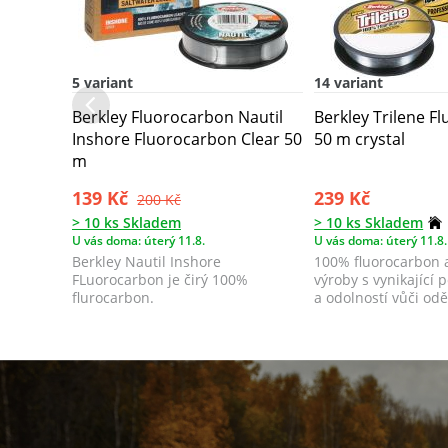
5 variant
14 variant
Berkley Fluorocarbon Nautil
Berkley Trilene F
Inshore Fluorocarbon Clear 50
50 m crystal
m
139 Kč
239 Kč
200 Kč
> 10 ks Skladem
> 10 ks Skladem
U vás doma: úterý 11.8.
U vás doma: úterý 11.8.
Berkley Nautil Inshore
100% fluorocarbon 
FLuorocarbon je čirý 100%
výroby s vynikající 
flurocarbon.
a odolností vůči oděr