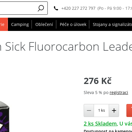
+420 227 272 797
(Po - Pá 9:00 - 17:
rie
Camping
Oblečení
Péče o úlovek
Stojany a signalizát
 Sick Fluorocarbon Leade
276 Kč
Sleva 5 % po
registraci
2 ks Skladem
U vás
Dostupnost na kamenn