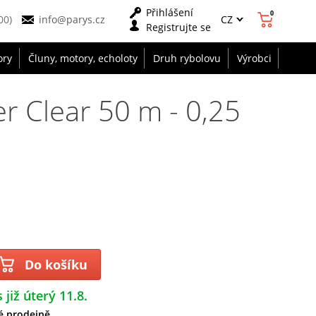
Přihlášení
0
CZ
00)
info@parys.cz
Registrujte se
ory
Čluny, motory, echoloty
Druh rybolovu
Výrobci
r Clear 50 m - 0,25
Do košíku
 již úterý 11.8.
é prodejně