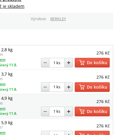
ž je skladem
Výrobce
BERKLEY
2,8 kg
276 Kč
84
dem
Do košíku
úterý 11.8.
3,7 kg
276 Kč
85
dem
Do košíku
úterý 11.8.
4,9 kg
276 Kč
86
dem
Do košíku
úterý 11.8.
5,9 kg
276 Kč
87
dem