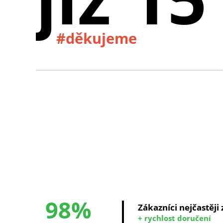
#děkujeme
98%
Zákazníci nejčastěji
+ rychlost doručení