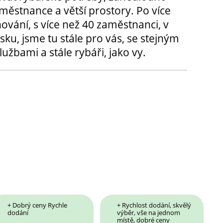
městnance a větší prostory. Po více
hování, s více než 40 zaměstnanci, v
sku, jsme tu stále pro vás, se stejným
užbami a stále rybáři, jako vy.
+ Dobrý ceny Rychle
+ Rychlost dodání, skvělý
dodání
výběr, vše na jednom
místě, dobré ceny