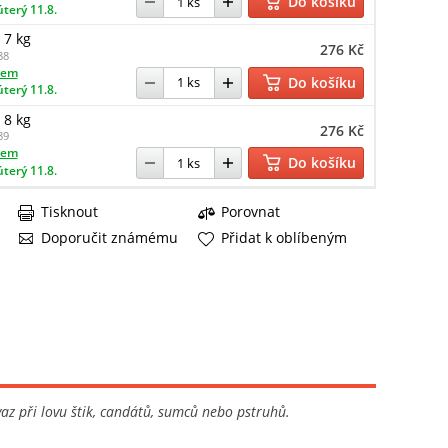
Do košíku
úterý 11.8.
 7 kg
276 Kč
88
dem
Do košíku
úterý 11.8.
 8 kg
276 Kč
89
dem
Do košíku
úterý 11.8.
Tisknout
Porovnat
Doporučit známému
Přidat k oblíbeným
vaz při lovu štik, candátů, sumců nebo pstruhů.