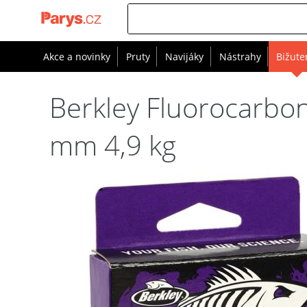
Akce a novinky
Pruty
Navijáky
Nástrahy
Bižute
Berkley Fluorocarbon
mm 4,9 kg