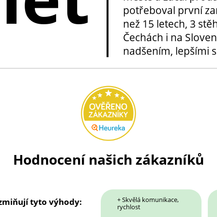
potřeboval první za
než 15 letech, 3 stě
Čechách i na Sloven
nadšením, lepšími sl
Hodnocení našich zákazníků
+ Skvělá komunikace,
 zmiňují tyto výhody:
rychlost