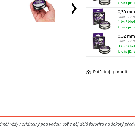
U vás již
0,30 mm
Kód:
15587
1 ks Skla
U vás již
0,32 mm
Kód:
15587
3 ks Skla
U vás již
Potřebuji poradit
éměř vždy neviditelný pod vodou, což z něj dělá favorita na šokový před