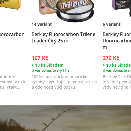
14 variant
6 variant
luorocarbon
Berkley Fluorocarbon Trilene
Berkley Fluo
Leader Čirý 25 m
Fluorocarbon
m
167 Kč
276 Kč
> 10 ks Skladem
> 10 ks Sklad
U vás doma: úterý 11.8.
U vás doma: úter
americké
100% fluorocarbon americké
Berkley Sick F
pevností v uzlu
výroby s vynikající pevností v uzlu
je velmi pevný
u. Prakt...
a odolností vůči oděru.
vždy neviditel
n...