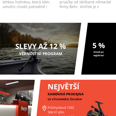
lehkou holínkou, která Vám
prsačky od oblíbené německé
umožní chodit pohodlně i
firmy Behr. Vnitřek je z
dlouhé trasy po celý ...
upraveného měkkého PVC m...
5 %
SLEVY AŽ 12 %
ihned po
VĚRNOSTNÍ PROGRAM
registraci
NEJVĚTŠÍ
KAMENNÁ PRODEJNA
VE VÝCHODNÍCH ČECHÁCH
Průmyslová 1292
506 01 Jičín