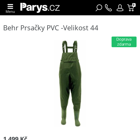
0
Menu
Behr Prsačky PVC -Velikost 44
Doprava
zdarma
1 499 Kč