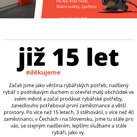
Po-Ne: 8:00-19:00
Státní svátky: Zavřeno
+420 227 272 797
již 15 let
#děkujeme
Začali jsme jako většina rybářských potřeb, nadšený
rybář s podnikavým duchem si otevřel malý obchůdek ve
svém městě a začal prodávat rybářské potřeby,
zanedlouho potřeboval první zaměstnance a větší
prostory. Po více než 15 letech, 3 stěhování, s více než 40
zaměstnanci, v Čechách i na Slovensku, jsme tu stále pro
vás, se stejným nadšením, lepšími službami a stále
rybáři, jako vy.