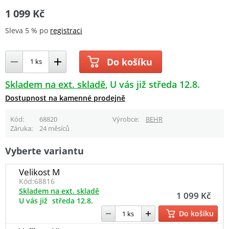
1 099 Kč
Sleva 5 % po
registraci
Do košíku
Skladem na ext. skladě
U vás již středa 12.8.
Dostupnost na kamenné prodejně
Kód
68820
Výrobce
BEHR
Záruka
24 měsíců
Vyberte variantu
Velikost M
Kód:
68816
Skladem na ext. skladě
1 099 Kč
U vás již
středa 12.8.
Do košíku