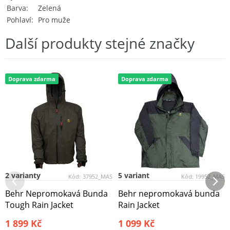
Barva
Zelená
Pohlaví
Pro muže
Další produkty stejné značky
Doprava zdarma
Doprava zdarma
2 varianty
5 variant
Kód:
37952_MAS
Kód:
19952_MAS
Behr Nepromokavá Bunda
Behr nepromokavá bunda
Tough Rain Jacket
Rain Jacket
1 899 Kč
1 099 Kč