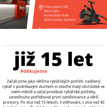
Průmyslová 1292
506 01 Jičín
Po-Ne: 8:00-19:00
Státní svátky: Zavřeno
+420 227 272 797
již 15 let
#děkujeme
Začali jsme jako většina rybářských potřeb, nadšený
rybář s podnikavým duchem si otevřel malý obchůdek ve
svém městě a začal prodávat rybářské potřeby,
zanedlouho potřeboval první zaměstnance a větší
prostory. Po více než 15 letech, 3 stěhování, s více než 40