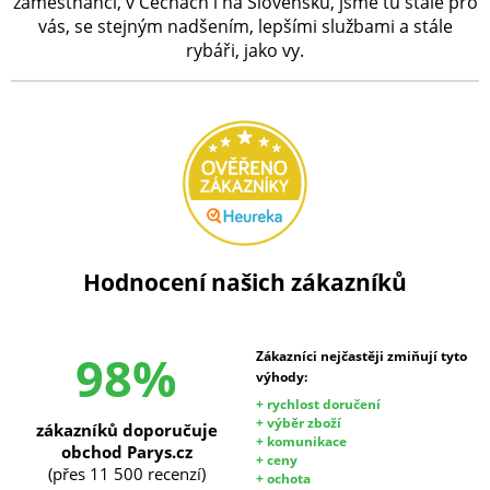
zaměstnanci, v Čechách i na Slovensku, jsme tu stále pro
vás, se stejným nadšením, lepšími službami a stále
rybáři, jako vy.
Hodnocení našich zákazníků
98%
Zákazníci nejčastěji zmiňují tyto
výhody:
+ rychlost doručení
+ výběr zboží
zákazníků doporučuje
+ komunikace
obchod Parys.cz
+ ceny
(přes 11 500 recenzí)
+ ochota