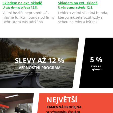
Skladem na ext. skladě
Skladem na ext. skladě
U vás doma: středa 12.8.
U vás doma: středa 12.8.
Velmi hezká, nepromokavá a
Lehká a velmi skladná bunda,
hlavně funkční bunda od firmy
kterou můžete vozit vždy s
Behr, která Vás udrží na
sebou na ryby a být tak
rybách v suchu a t...
připraveni na nepříz...
5 %
SLEVY AŽ 12 %
ihned po
VĚRNOSTNÍ PROGRAM
registraci
NEJVĚTŠÍ
KAMENNÁ PRODEJNA
VE VÝCHODNÍCH ČECHÁCH