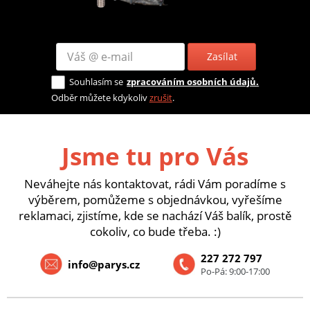
Zasílat
Souhlasím se
zpracováním osobních údajů.
Odběr můžete kdykoliv
zrušit
.
Jsme tu pro Vás
Neváhejte nás kontaktovat, rádi Vám poradíme s
výběrem, pomůžeme s objednávkou, vyřešíme
reklamaci, zjistíme, kde se nachází Váš balík, prostě
cokoliv, co bude třeba. :)
227 272 797
info@parys.cz
Po-Pá: 9:00-17:00