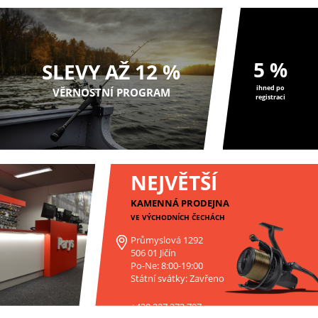
5 %
SLEVY AŽ 12 %
ihned po
VĚRNOSTNÍ PROGRAM
registraci
NEJVĚTŠÍ
KAMENNÁ PRODEJNA
VE VÝCHODNÍCH ČECHÁCH
Průmyslová 1292
506 01 Jičín
Po-Ne: 8:00-19:00
Státní svátky: Zavřeno
+420 227 272 797