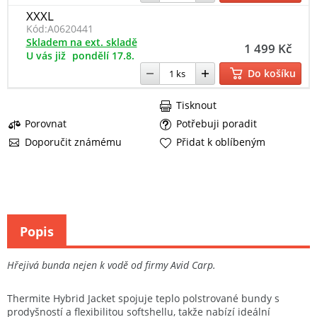
XXXL
Kód:
A0620441
Skladem na ext. skladě
1 499 Kč
U vás již
pondělí 17.8.
Do košíku
Tisknout
Porovnat
Potřebuji poradit
Doporučit známému
Přidat k oblíbeným
Popis
Hřejivá bunda nejen k vodě od firmy Avid Carp.
Thermite Hybrid Jacket spojuje teplo polstrované bundy s
prodyšností a flexibilitou softshellu, takže nabízí ideální