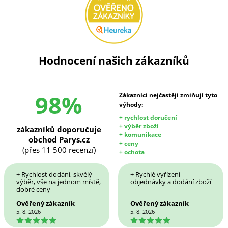
Hodnocení našich zákazníků
98%
Zákazníci nejčastěji zmiňují tyto
výhody:
+ rychlost doručení
+ výběr zboží
zákazníků doporučuje
+ komunikace
obchod Parys.cz
+ ceny
(přes 11 500 recenzí)
+ ochota
+ Rychlost dodání, skvělý
+ Rychlé vyřízení
výběr, vše na jednom místě,
objednávky a dodání zboží
dobré ceny
Ověřený zákazník
Ověřený zákazník
5. 8. 2026
5. 8. 2026
5
5