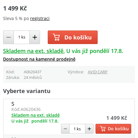
1 499 Kč
Sleva 5 % po
registraci
Do košíku
Skladem na ext. skladě
U vás již pondělí 17.8.
Dostupnost na kamenné prodejně
Kód
A0620437
Výrobce
AVID CARP
Záruka
24 měsíců
Vyberte variantu
S
Kód:
A0620436
Skladem na ext. skladě
1 499 Kč
U vás již
pondělí 17.8.
Do košíku