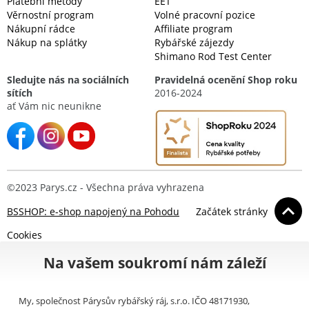
Platební metody
EET
Věrnostní program
Volné pracovní pozice
Nákupní rádce
Affiliate program
Nákup na splátky
Rybářské zájezdy
Shimano Rod Test Center
Sledujte nás na sociálních
Pravidelná ocenění Shop roku
sítích
2016-2024
ať Vám nic neunikne
©2023 Parys.cz - Všechna práva vyhrazena
BSSHOP: e-shop napojený na Pohodu
Začátek stránky
Cookies
Na vašem soukromí nám záleží
My, společnost Párysův rybářský ráj, s.r.o. IČO 48171930,