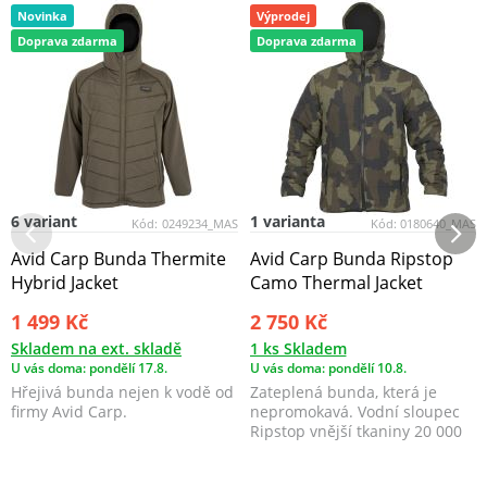
Novinka
Výprodej
Doprava zdarma
Doprava zdarma
6 variant
1 varianta
Kód:
0249234_MAS
Kód:
0180640_MAS
Avid Carp Bunda Thermite
Avid Carp Bunda Ripstop
Hybrid Jacket
Camo Thermal Jacket
1 499 Kč
2 750 Kč
Skladem na ext. skladě
1 ks Skladem
U vás doma: pondělí 17.8.
U vás doma: pondělí 10.8.
Hřejivá bunda nejen k vodě od
Zateplená bunda, která je
firmy Avid Carp.
nepromokavá. Vodní sloupec
Ripstop vnější tkaniny 20 000
mm.