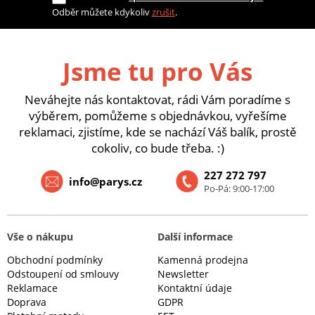
Odběr můžete kdykoliv
zrušit
.
Jsme tu pro Vás
Neváhejte nás kontaktovat, rádi Vám poradíme s
výběrem, pomůžeme s objednávkou, vyřešíme
reklamaci, zjistíme, kde se nachází Váš balík, prostě
cokoliv, co bude třeba. :)
227 272 797
info@parys.cz
Po-Pá: 9:00-17:00
Vše o nákupu
Další informace
Obchodní podmínky
Kamenná prodejna
Odstoupení od smlouvy
Newsletter
Reklamace
Kontaktní údaje
Doprava
GDPR