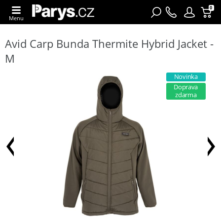
0
Menu
Avid Carp Bunda Thermite Hybrid Jacket -
M
Novinka
Doprava
zdarma