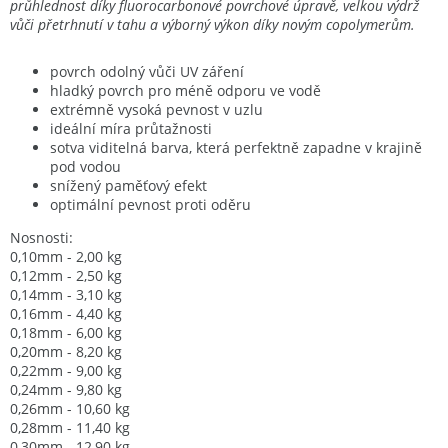
průhlednost díky fluorocarbonové povrchové úpravě, velkou výdrž
vůči přetrhnutí v tahu a výborný výkon díky novým copolymerům.
povrch odolný vůči UV záření
hladký povrch pro méně odporu ve vodě
extrémně vysoká pevnost v uzlu
ideální míra průtažnosti
sotva viditelná barva, která perfektně zapadne v krajině
pod vodou
snížený paměťový efekt
optimální pevnost proti oděru
Nosnosti:
0,10mm - 2,00 kg
0,12mm - 2,50 kg
0,14mm - 3,10 kg
0,16mm - 4,40 kg
0,18mm - 6,00 kg
0,20mm - 8,20 kg
0,22mm - 9,00 kg
0,24mm - 9,80 kg
0,26mm - 10,60 kg
0,28mm - 11,40 kg
0,30mm - 12,90 kg