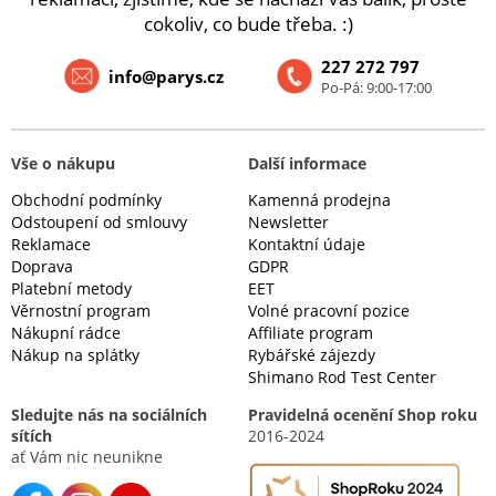
cokoliv, co bude třeba. :)
227 272 797
info@parys.cz
Po-Pá: 9:00-17:00
Vše o nákupu
Další informace
Obchodní podmínky
Kamenná prodejna
Odstoupení od smlouvy
Newsletter
Reklamace
Kontaktní údaje
Doprava
GDPR
Platební metody
EET
Věrnostní program
Volné pracovní pozice
Nákupní rádce
Affiliate program
Nákup na splátky
Rybářské zájezdy
Shimano Rod Test Center
Sledujte nás na sociálních
Pravidelná ocenění Shop roku
sítích
2016-2024
ať Vám nic neunikne