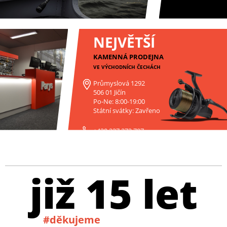
NEJVĚTŠÍ
KAMENNÁ PRODEJNA
VE VÝCHODNÍCH ČECHÁCH
Průmyslová 1292
506 01 Jičín
Po-Ne: 8:00-19:00
Státní svátky: Zavřeno
+420 227 272 797
již 15 let
#děkujeme