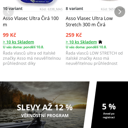
10 variant
8 variant
Kód:
6338_MAS
Kód:
56519_MAS
Asso Vlasec Ultra Čirá 100
Asso Vlasec Ultra Low
m
Stretch 300 m Čirá
99 Kč
259 Kč
> 10 ks Skladem
> 10 ks Skladem
U vás doma: pondělí 10.8.
U vás doma: pondělí 10.8.
Řada vlasců ultra od Italské
Řada vlasců LOW STRETCH od
značky Asso má neuvěřitelnou
italské značky Asso má
průhlednost díky
neuvěřitelnou průhlednost
fluorocarbonové povrchové...
díky fluoro-karbonové po...
5 %
SLEVY AŽ 12 %
ihned po
VĚRNOSTNÍ PROGRAM
registraci