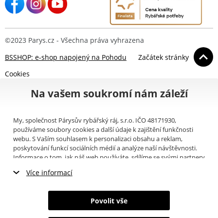
©2023 Parys.cz - Všechna práva vyhrazena
BSSHOP: e-shop napojený na Pohodu
Začátek stránky
Cookies
Na vašem soukromí nám záleží
My, společnost Párysův rybářský ráj, s.r.o. IČO 48171930,
používáme soubory cookies a další údaje k zajištění funkčnosti
webu. S Vaším souhlasem k personalizaci obsahu a reklam,
poskytování funkcí sociálních médií a analýze naší návštěvnosti.
Informace o tom, jak náš web používáte, sdílíme se svými partnery
pro sociální média, inzerci a analýzy (například Google).
Zde
si
Více informací
můžete přečíst, jak tyto informace Google používá. Partneři tyto
údaje mohou kombinovat s dalšími informacemi, které jste jim
Nezbytné cookies
poskytli nebo které získali v důsledku toho, že používáte jejich
Povolit vše
služby. Tyto údaje zahrnují cookies, data z dalších úložišť, IP
Marketingové cookies
adresu a další informace spojené s prohlížením webu. Svůj souhlas