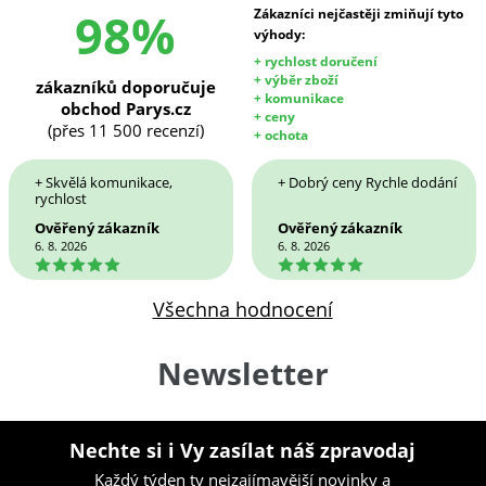
98%
Zákazníci nejčastěji zmiňují tyto
výhody:
+ rychlost doručení
+ výběr zboží
zákazníků doporučuje
+ komunikace
obchod Parys.cz
+ ceny
(přes 11 500 recenzí)
+ ochota
+ Skvělá komunikace,
+ Dobrý ceny Rychle dodání
rychlost
Ověřený zákazník
Ověřený zákazník
6. 8. 2026
6. 8. 2026
5
5
Všechna hodnocení
Newsletter
Nechte si i Vy zasílat náš zpravodaj
Každý týden ty nejzajímavější novinky a