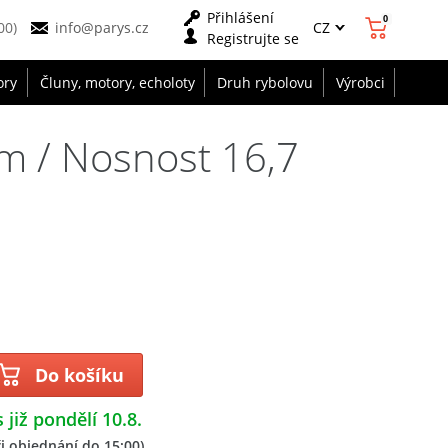
Přihlášení
0
CZ
00)
info@parys.cz
Registrujte se
ory
Čluny, motory, echoloty
Druh rybolovu
Výrobci
m / Nosnost 16,7
Do košíku
 již pondělí 10.8.
i objednání do 15:00)