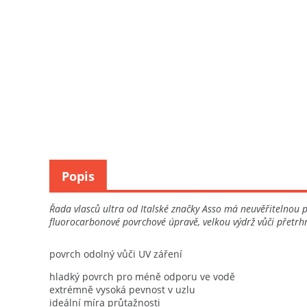
Popis
Řada vlasců ultra od Italské značky Asso má neuvěřitelnou 
fluorocarbonové povrchové úpravě, velkou výdrž vůči přetr
povrch odolný vůči UV záření
hladký povrch pro méně odporu ve vodě
extrémně vysoká pevnost v uzlu
ideální míra průtažnosti