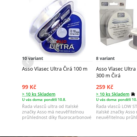
10 variant
8 variant
Asso Vlasec Ultra Čirá 100 m
Asso Vlasec Ultra
300 m Čirá
99 Kč
259 Kč
> 10 ks Skladem
> 10 ks Skladem
U vás doma: pondělí 10.8.
U vás doma: pondělí 10.
Řada vlasců ultra od Italské
Řada vlasců LOW S
značky Asso má neuvěřitelnou
italské značky Asso
průhlednost díky fluorocarbonové
neuvěřitelnou průh
povrchové...
fluoro-karbonové po.