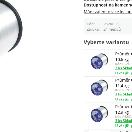
Dostupnost na kamenn
Mám zájem o více ks, ne
Kód
P52X035
Záruka
24 měsíců
Vyberte variantu
Průměr 
10,6 kg
Kód:
P52X0
3 ks Skla
U vás již
Průměr 
11,4 kg
Kód:
P52X0
3 ks Skla
U vás již
Průměr 
12,9 kg
Kód:
P52X0
3 ks Skla
U vás již