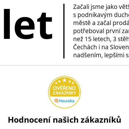
 let
Začali jsme jako vě
s podnikavým duche
městě a začal prod
potřeboval první za
než 15 letech, 3 stě
Čechách i na Sloven
nadšením, lepšími sl
Hodnocení našich zákazníků