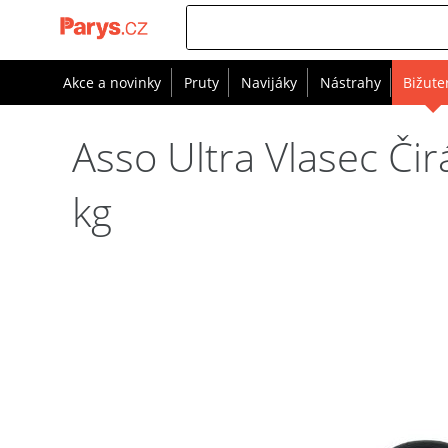
Akce a novinky
Pruty
Navijáky
Nástrahy
Bižute
Asso Ultra Vlasec Č
kg