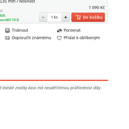
0,35 mm / Nosnost
1 090 Kč
35
dem
Do košíku
pondělí 10.8.
Tisknout
Porovnat
Doporučit známému
Přidat k oblíbeným
d Italské značky Asso má neuvěřitelnou průhlednost díky