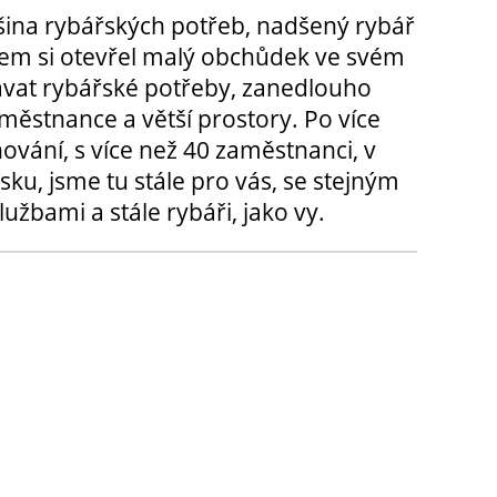
tšina rybářských potřeb, nadšený rybář
m si otevřel malý obchůdek ve svém
ávat rybářské potřeby, zanedlouho
městnance a větší prostory. Po více
hování, s více než 40 zaměstnanci, v
sku, jsme tu stále pro vás, se stejným
užbami a stále rybáři, jako vy.