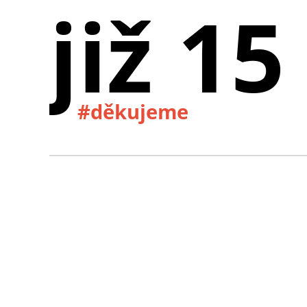
již 15
#děkujeme