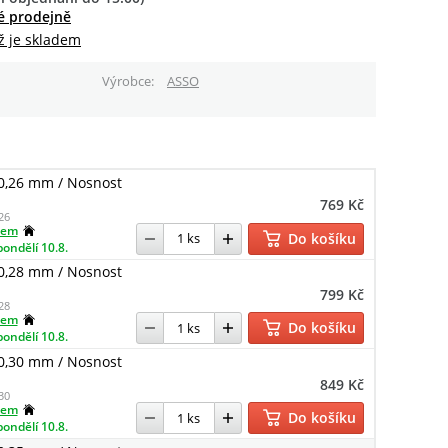
é prodejně
ž je skladem
Výrobce
ASSO
0,26 mm / Nosnost
769 Kč
26
dem
Do košíku
pondělí 10.8.
0,28 mm / Nosnost
799 Kč
28
dem
Do košíku
pondělí 10.8.
0,30 mm / Nosnost
849 Kč
30
dem
Do košíku
pondělí 10.8.