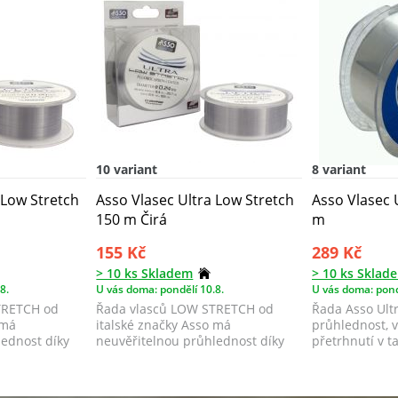
10 variant
8 variant
 Low Stretch
Asso Vlasec Ultra Low Stretch
Asso Vlasec U
150 m Čirá
m
155 Kč
289 Kč
> 10 ks Skladem
> 10 ks Sklad
8.
U vás doma: pondělí 10.8.
U vás doma: pond
TRETCH od
Řada vlasců LOW STRETCH od
Řada Asso Ult
 má
italské značky Asso má
průhlednost, v
lednost díky
neuvěřitelnou průhlednost díky
přetrhnutí v t
..
fluoro-karbonové po...
dí...