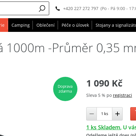
+420 227 272 797
(Po - Pá 9:00 - 17:
rie
Camping
Oblečení
Péče o úlovek
Stojany a signalizát
irá 1000m -Průměr 0,35 m
1 090 Kč
Doprava
zdarma
Sleva 5 % po
registraci
1 ks Skladem
U vás
Odešleme ještě dnes (př