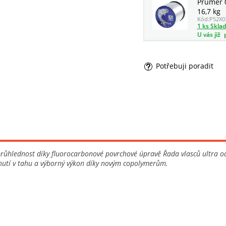
Průměr 
16,7 kg
Kód:
P52X0
1 ks Skla
U vás již
Potřebuji poradit
průhlednost díky fluorocarbonové povrchové úpravě Řada vlasců ultra o
hnutí v tahu a výborný výkon díky novým copolymerům.