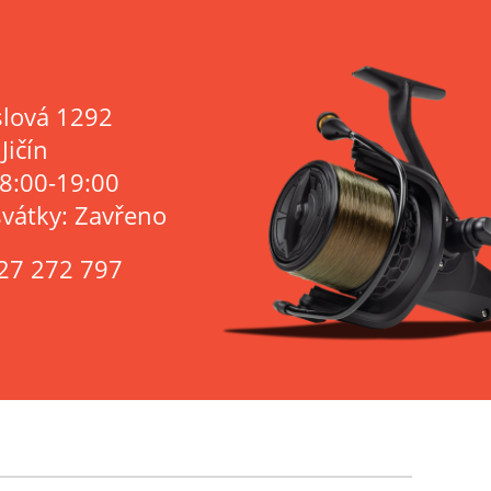
lová 1292
Jičín
 8:00-19:00
svátky: Zavřeno
27 272 797