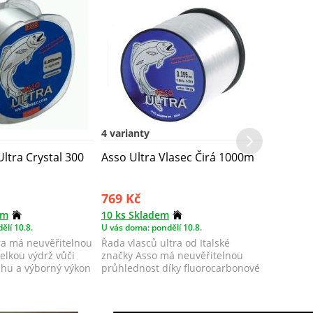
4 varianty
ltra Crystal 300
Asso Ultra Vlasec Čirá 1000m
769 Kč
em
10 ks Skladem
ělí 10.8.
U vás doma: pondělí 10.8.
ra má neuvěřitelnou
Řada vlasců ultra od Italské
elkou výdrž vůči
značky Asso má neuvěřitelnou
ahu a výborný výkon
průhlednost díky fluorocarbonové
povrchové...