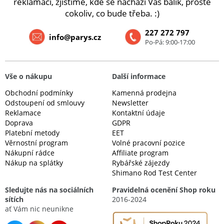
reklamaci, zjistíme, kde se nachází Váš balík, prostě
cokoliv, co bude třeba. :)
227 272 797
info@parys.cz
Po-Pá: 9:00-17:00
Vše o nákupu
Další informace
Obchodní podmínky
Kamenná prodejna
Odstoupení od smlouvy
Newsletter
Reklamace
Kontaktní údaje
Doprava
GDPR
Platební metody
EET
Věrnostní program
Volné pracovní pozice
Nákupní rádce
Affiliate program
Nákup na splátky
Rybářské zájezdy
Shimano Rod Test Center
Sledujte nás na sociálních
Pravidelná ocenění Shop roku
sítích
2016-2024
ať Vám nic neunikne