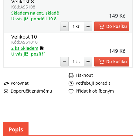
Velikost 8
Kód:
AS5108
Skladem na ext. skladě
149 Kč
U vás již
pondělí 10.8.
Do košíku
Velikost 10
Kód:
AS51010
2 ks Skladem
149 Kč
U vás již
pozítří
Do košíku
Tisknout
Porovnat
Potřebuji poradit
Doporučit známému
Přidat k oblíbeným
Popis