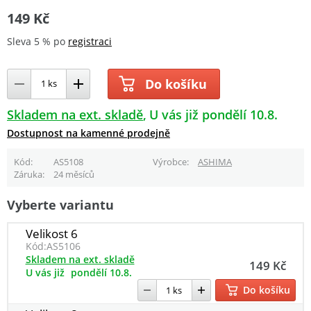
149 Kč
Sleva 5 % po
registraci
Do košíku
Skladem na ext. skladě
U vás již pondělí 10.8.
Dostupnost na kamenné prodejně
Kód
AS5108
Výrobce
ASHIMA
Záruka
24 měsíců
Vyberte variantu
Velikost 6
Kód:
AS5106
Skladem na ext. skladě
149 Kč
U vás již
pondělí 10.8.
Do košíku