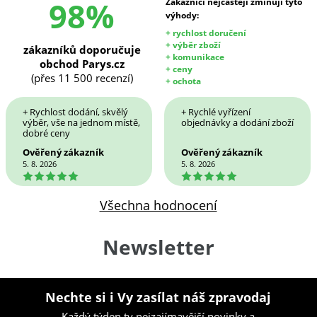
98%
Zákazníci nejčastěji zmiňují tyto
výhody:
+ rychlost doručení
+ výběr zboží
zákazníků doporučuje
+ komunikace
obchod Parys.cz
+ ceny
(přes 11 500 recenzí)
+ ochota
+ Rychlost dodání, skvělý
+ Rychlé vyřízení
výběr, vše na jednom místě,
objednávky a dodání zboží
dobré ceny
Ověřený zákazník
Ověřený zákazník
5. 8. 2026
5. 8. 2026
5
5
Všechna hodnocení
Newsletter
Nechte si i Vy zasílat náš zpravodaj
Každý týden ty nejzajímavější novinky a