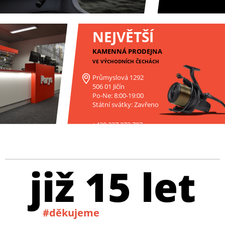
NEJVĚTŠÍ
KAMENNÁ PRODEJNA
VE VÝCHODNÍCH ČECHÁCH
Průmyslová 1292
506 01 Jičín
Po-Ne: 8:00-19:00
Státní svátky: Zavřeno
+420 227 272 797
již 15 let
#děkujeme