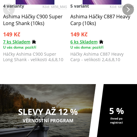
4 varianty
5 variant
Kód:
6856_MAS
Kód:
6854_MAS
Ashima Háčky C900 Super
Ashima Háčky C887 Heavy
Long Shank (10ks)
Carp (10ks)
149 Kč
149 Kč
7 ks Skladem
6 ks Skladem
U vás doma: pozítří
U vás doma: pozítří
Háčky Ashima C900 Super
Háčky Ashima C887 Heavy
Long Shank - velikosti 4,6,8,10
Carp - velikosti 2,4,6,8,10
5 %
SLEVY AŽ 12 %
ihned po
VĚRNOSTNÍ PROGRAM
registraci