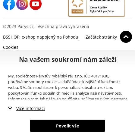
©2023 Parys.cz - Všechna práva vyhrazena
BSSHOP: e-shop napojený na Pohodu
Začátek stránky
Cookies
Na vašem soukromí nám záleží
My, společnost Párysův rybářský ráj, s.r.o. IČO 48171930,
používáme soubory cookies a další údaje k zajištění funkčnosti
webu. S Vaším souhlasem k personalizaci obsahu a reklam,
poskytování funkcí sociálních médií a analýze naší návštěvnosti.
Informace o tom, jak náš web používáte, sdílíme se svými partnery
pro sociální média, inzerci a analýzy (například Google).
Zde
si
Více informací
můžete přečíst, jak tyto informace Google používá. Partneři tyto
údaje mohou kombinovat s dalšími informacemi, které jste jim
Nezbytné cookies
poskytli nebo které získali v důsledku toho, že používáte jejich
Povolit vše
služby. Tyto údaje zahrnují cookies, data z dalších úložišť, IP
Marketingové cookies
adresu a další informace spojené s prohlížením webu. Svůj souhlas