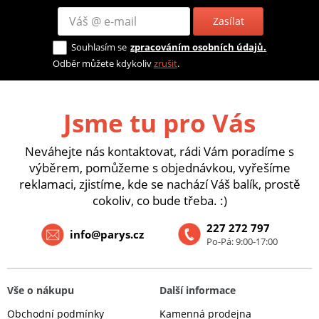
Zasílat
Souhlasím se
zpracováním osobních údajů.
Odběr můžete kdykoliv
zrušit
.
Jsme tu pro Vás
Neváhejte nás kontaktovat, rádi Vám poradíme s
výběrem, pomůžeme s objednávkou, vyřešíme
reklamaci, zjistíme, kde se nachází Váš balík, prostě
cokoliv, co bude třeba. :)
227 272 797
info@parys.cz
Po-Pá: 9:00-17:00
Vše o nákupu
Další informace
Obchodní podmínky
Kamenná prodejna