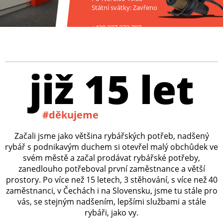
Státní svátky: Zavřeno
+420 227 272 797
již 15 let
#děkujeme
Začali jsme jako většina rybářských potřeb, nadšený
rybář s podnikavým duchem si otevřel malý obchůdek ve
svém městě a začal prodávat rybářské potřeby,
zanedlouho potřeboval první zaměstnance a větší
prostory. Po více než 15 letech, 3 stěhování, s více než 40
zaměstnanci, v Čechách i na Slovensku, jsme tu stále pro
vás, se stejným nadšením, lepšími službami a stále
rybáři, jako vy.