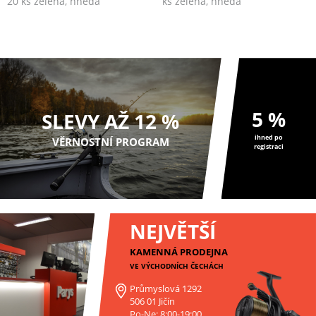
20 ks zelená, hnědá
ks zelená, hnědá
5 %
SLEVY AŽ 12 %
ihned po
VĚRNOSTNÍ PROGRAM
registraci
NEJVĚTŠÍ
KAMENNÁ PRODEJNA
VE VÝCHODNÍCH ČECHÁCH
Průmyslová 1292
506 01 Jičín
Po-Ne: 8:00-19:00