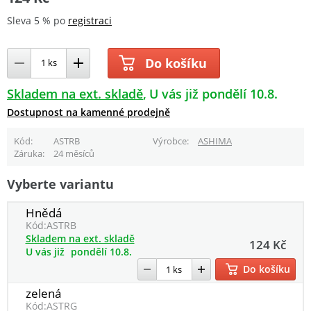
Sleva 5 % po
registraci
Do košíku
Skladem na ext. skladě
U vás již pondělí 10.8.
Dostupnost na kamenné prodejně
Kód
ASTRB
Výrobce
ASHIMA
Záruka
24 měsíců
Vyberte variantu
Hnědá
Kód:
ASTRB
Skladem na ext. skladě
124 Kč
U vás již
pondělí 10.8.
Do košíku
zelená
Kód:
ASTRG