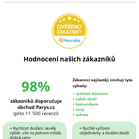
Hodnocení našich zákazníků
98%
Zákazníci nejčastěji zmiňují tyto
výhody:
+ rychlost doručení
+ výběr zboží
zákazníků doporučuje
+ komunikace
obchod Parys.cz
+ ceny
(přes 11 500 recenzí)
+ ochota
+ Rychlost dodání, skvělý
+ Rychlé vyřízení
výběr, vše na jednom místě,
objednávky a dodání zboží
dobré ceny