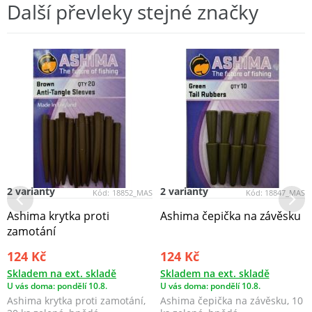
Další převleky stejné značky
2 varianty
2 varianty
Kód:
18852_MAS
Kód:
18847_MAS
Ashima krytka proti
Ashima čepička na závěsku
zamotání
124 Kč
124 Kč
Skladem na ext. skladě
Skladem na ext. skladě
U vás doma: pondělí 10.8.
U vás doma: pondělí 10.8.
Ashima krytka proti zamotání,
Ashima čepička na závěsku, 10