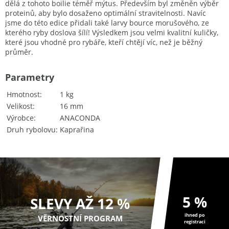
dělá z tohoto boilie téměř mýtus. Především byl změněn výběr
proteinů, aby bylo dosaženo optimální stravitelnosti. Navíc
jsme do této edice přidali také larvy bource morušového, ze
kterého ryby doslova šílí! Výsledkem jsou velmi kvalitní kuličky,
které jsou vhodné pro rybáře, kteří chtějí víc, než je běžný
průměr.
Parametry
Hmotnost
1 kg
Velikost
16 mm
Výrobce
ANACONDA
Druh rybolovu
Kaprařina
5 %
SLEVY AŽ 12 %
ihned po
VĚRNOSTNÍ PROGRAM
registraci