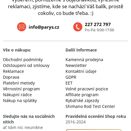
reklamaci, zjistíme, kde se nachází Váš balík, prostě
cokoliv, co bude třeba. :)
227 272 797
info@parys.cz
Po-Pá: 9:00-17:00
Vše o nákupu
Další informace
Obchodní podmínky
Kamenná prodejna
Odstoupení od smlouvy
Newsletter
Reklamace
Kontaktní údaje
Doprava
GDPR
Platební metody
EET
Věrnostní program
Volné pracovní pozice
Nákupní rádce
Affiliate program
Nákup na splátky
Rybářské zájezdy
Shimano Rod Test Center
Sledujte nás na sociálních
Pravidelná ocenění Shop roku
sítích
2016-2024
ať Vám nic neunikne