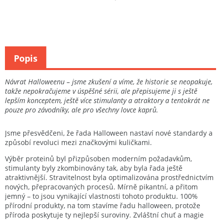
Popis
Návrat Halloweenu – jsme zkušení a víme, že historie se neopakuje,
takže nepokračujeme v úspěšné sérii, ale přepisujeme ji s ještě
lepším konceptem, ještě více stimulanty a atraktory a tentokrát ne
pouze pro závodníky, ale pro všechny lovce kaprů.
Jsme přesvědčeni, že řada Halloween nastaví nové standardy a
způsobí revoluci mezi značkovými kuličkami.
Výběr proteinů byl přizpůsoben moderním požadavkům,
stimulanty byly zkombinovány tak, aby byla řada ještě
atraktivnější. Stravitelnost byla optimalizována prostřednictvím
nových, přepracovaných procesů. Mírně pikantní, a přitom
jemný – to jsou vynikající vlastnosti tohoto produktu. 100%
přírodní produkty, na tom stavíme řadu halloween, protože
příroda poskytuje ty nejlepší suroviny. Zvláštní chuť a magie