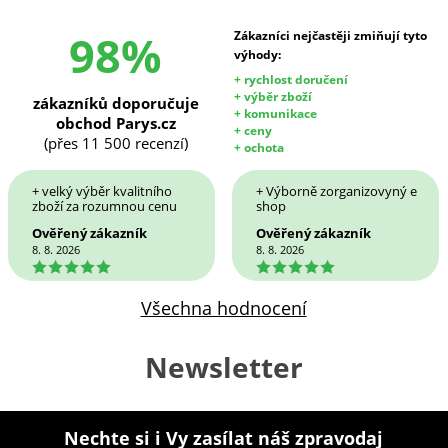
98%
Zákazníci nejčastěji zmiňují tyto
výhody:
+ rychlost doručení
+ výběr zboží
zákazníků doporučuje
+ komunikace
obchod Parys.cz
+ ceny
(přes 11 500 recenzí)
+ ochota
+ velký výběr kvalitního
+ Výborně zorganizovyný e
zboží za rozumnou cenu
shop
Ověřený zákazník
Ověřený zákazník
8. 8. 2026
8. 8. 2026
5
5
Všechna hodnocení
Newsletter
Nechte si i Vy zasílat náš zpravodaj