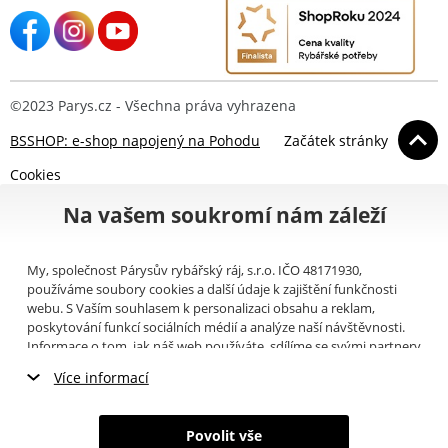
©2023 Parys.cz - Všechna práva vyhrazena
BSSHOP: e-shop napojený na Pohodu
Začátek stránky
Cookies
Na vašem soukromí nám záleží
My, společnost Párysův rybářský ráj, s.r.o. IČO 48171930,
používáme soubory cookies a další údaje k zajištění funkčnosti
webu. S Vaším souhlasem k personalizaci obsahu a reklam,
poskytování funkcí sociálních médií a analýze naší návštěvnosti.
Informace o tom, jak náš web používáte, sdílíme se svými partnery
pro sociální média, inzerci a analýzy (například Google).
Zde
si
Více informací
můžete přečíst, jak tyto informace Google používá. Partneři tyto
údaje mohou kombinovat s dalšími informacemi, které jste jim
Nezbytné cookies
poskytli nebo které získali v důsledku toho, že používáte jejich
Povolit vše
služby. Tyto údaje zahrnují cookies, data z dalších úložišť, IP