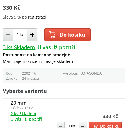
330 Kč
Sleva 5 % po
registraci
Do košíku
3 ks Skladem
U vás již pozítří
Dostupnost na kamenné prodejně
Mám zájem o více ks, než je skladem
Kód
2202116
Výrobce
ANACONDA
Záruka
24 měsíců
Vyberte variantu
20 mm
Kód:
2202120
2 ks Skladem
330 Kč
U vás již
pozítří
Do košíku