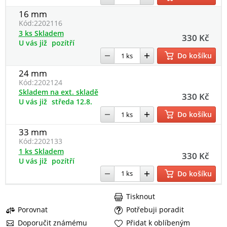
16 mm
Kód:
2202116
3 ks Skladem
330 Kč
U vás již
pozítří
Do košíku
24 mm
Kód:
2202124
Skladem na ext. skladě
330 Kč
U vás již
středa 12.8.
Do košíku
33 mm
Kód:
2202133
1 ks Skladem
330 Kč
U vás již
pozítří
Do košíku
Tisknout
Porovnat
Potřebuji poradit
Doporučit známému
Přidat k oblíbeným