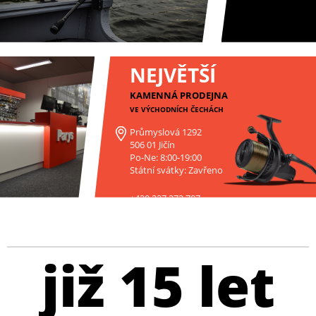
NEJVĚTŠÍ
KAMENNÁ PRODEJNA
VE VÝCHODNÍCH ČECHÁCH
Průmyslová 1292
506 01 Jičín
Po-Ne: 8:00-19:00
Státní svátky: Zavřeno
+420 227 272 797
již 15 let