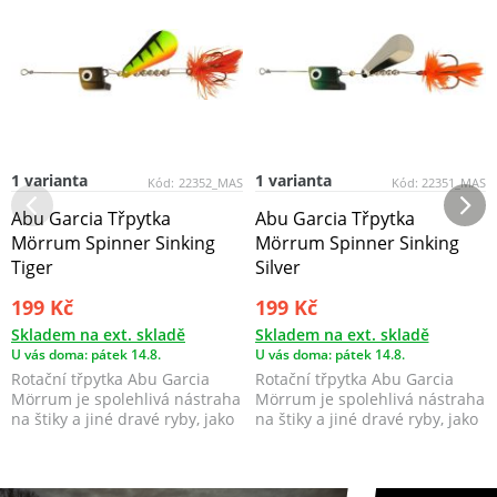
1 varianta
1 varianta
Kód:
22352_MAS
Kód:
22351_MAS
Abu Garcia Třpytka
Abu Garcia Třpytka
Mörrum Spinner Sinking
Mörrum Spinner Sinking
Tiger
Silver
199 Kč
199 Kč
Skladem na ext. skladě
Skladem na ext. skladě
U vás doma: pátek 14.8.
U vás doma: pátek 14.8.
Rotační třpytka Abu Garcia
Rotační třpytka Abu Garcia
Mörrum je spolehlivá nástraha
Mörrum je spolehlivá nástraha
na štiky a jiné dravé ryby, jako
na štiky a jiné dravé ryby, jako
jsou losos...
jsou losos...