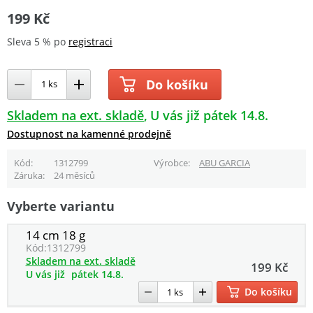
199 Kč
Sleva 5 % po
registraci
Do košíku
Skladem na ext. skladě
U vás již pátek 14.8.
Dostupnost na kamenné prodejně
Kód
1312799
Výrobce
ABU GARCIA
Záruka
24 měsíců
Vyberte variantu
14 cm 18 g
Kód:
1312799
Skladem na ext. skladě
199 Kč
U vás již
pátek 14.8.
Do košíku