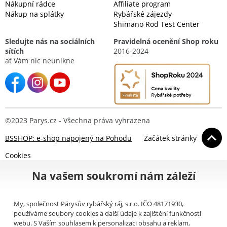
Nákupní rádce
Affiliate program
Nákup na splátky
Rybářské zájezdy
Shimano Rod Test Center
Sledujte nás na sociálních
Pravidelná ocenění Shop roku
sítích
2016-2024
ať Vám nic neunikne
©2023 Parys.cz - Všechna práva vyhrazena
BSSHOP: e-shop napojený na Pohodu
Začátek stránky
Cookies
Na vašem soukromí nám záleží
My, společnost Párysův rybářský ráj, s.r.o. IČO 48171930,
používáme soubory cookies a další údaje k zajištění funkčnosti
webu. S Vaším souhlasem k personalizaci obsahu a reklam,