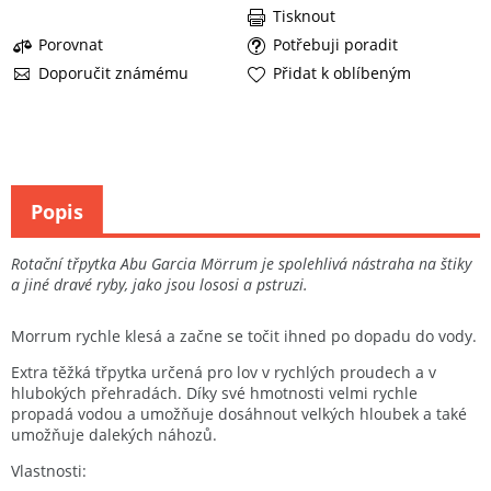
Tisknout
Porovnat
Potřebuji poradit
Doporučit známému
Přidat k oblíbeným
Popis
Rotační třpytka Abu Garcia Mörrum je spolehlivá nástraha na štiky
a jiné dravé ryby, jako jsou lososi a pstruzi.
Morrum rychle klesá a začne se točit ihned po dopadu do vody.
Extra těžká třpytka určená pro lov v rychlých proudech a v
hlubokých přehradách. Díky své hmotnosti velmi rychle
propadá vodou a umožňuje dosáhnout velkých hloubek a také
umožňuje dalekých náhozů.
Vlastnosti: