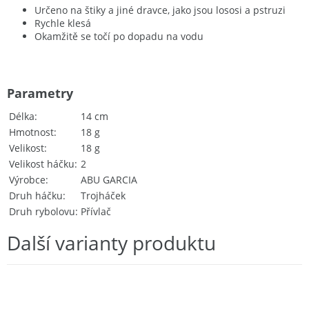
Určeno na štiky a jiné dravce, jako jsou lososi a pstruzi
Rychle klesá
Okamžitě se točí po dopadu na vodu
Parametry
Délka
14 cm
Hmotnost
18 g
Velikost
18 g
Velikost háčku
2
Výrobce
ABU GARCIA
Druh háčku
Trojháček
Druh rybolovu
Přívlač
Další varianty produktu