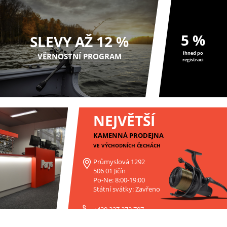
5 %
SLEVY AŽ 12 %
ihned po
VĚRNOSTNÍ PROGRAM
registraci
NEJVĚTŠÍ
KAMENNÁ PRODEJNA
VE VÝCHODNÍCH ČECHÁCH
Průmyslová 1292
506 01 Jičín
Po-Ne: 8:00-19:00
Státní svátky: Zavřeno
+420 227 272 797