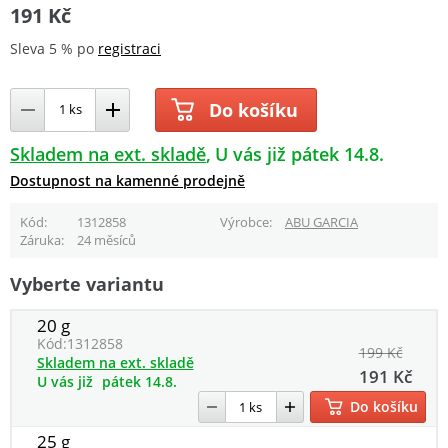
191 Kč
Sleva 5 % po
registraci
Do košíku
Skladem na ext. skladě
U vás již pátek 14.8.
Dostupnost na kamenné prodejně
Kód
1312858
Výrobce
ABU GARCIA
Záruka
24 měsíců
Vyberte variantu
20 g
Kód:
1312858
199 Kč
Skladem na ext. skladě
191 Kč
U vás již
pátek 14.8.
Do košíku
25 g