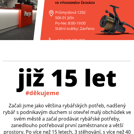
VE VÝCHODNÍCH ČECHÁCH
Průmyslová 1292
506 01 Jičín
Po-Ne: 8:00-19:00
Státní svátky: Zavřeno
+420 227 272 797
již 15 let
#děkujeme
Začali jsme jako většina rybářských potřeb, nadšený
rybář s podnikavým duchem si otevřel malý obchůdek ve
svém městě a začal prodávat rybářské potřeby,
zanedlouho potřeboval první zaměstnance a větší
prostory. Po více než 15 letech, 3 stěhování, s více než 40