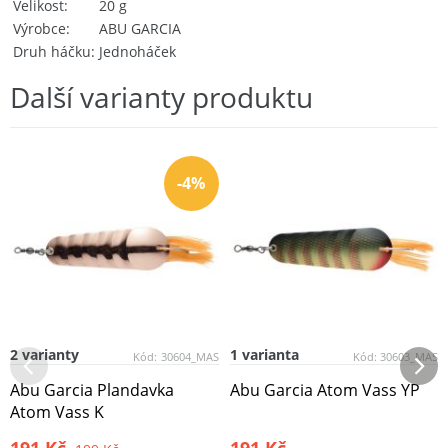
Velikost
20 g
Výrobce
ABU GARCIA
Druh háčku
Jednoháček
Další varianty produktu
-4%
2 varianty
1 varianta
Kód:
30604_MAS
Kód:
30603_MAS
Abu Garcia Plandavka
Abu Garcia Atom Vass YP
Atom Vass K
191 Kč
191 Kč