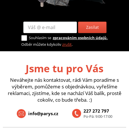
Zasílat
Souhlasím se
zpracováním osobních údajů.
Odběr můžete kdykoliv
zrušit
.
Jsme tu pro Vás
Neváhejte nás kontaktovat, rádi Vám poradíme s
výběrem, pomůžeme s objednávkou, vyřešíme
reklamaci, zjistíme, kde se nachází Váš balík, prostě
cokoliv, co bude třeba. :)
227 272 797
info@parys.cz
Po-Pá: 9:00-17:00