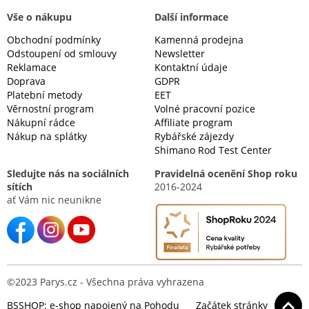
Vše o nákupu
Další informace
Obchodní podmínky
Kamenná prodejna
Odstoupení od smlouvy
Newsletter
Reklamace
Kontaktní údaje
Doprava
GDPR
Platební metody
EET
Věrnostní program
Volné pracovní pozice
Nákupní rádce
Affiliate program
Nákup na splátky
Rybářské zájezdy
Shimano Rod Test Center
Sledujte nás na sociálních
Pravidelná ocenění Shop roku
sítích
2016-2024
ať Vám nic neunikne
©2023 Parys.cz - Všechna práva vyhrazena
BSSHOP: e-shop napojený na Pohodu
Začátek stránky