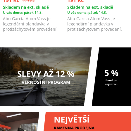
199 Kč
Skladem na ext. skladě
Skladem na ext. skladě
U vás doma: pátek 14.8.
U vás doma: pátek 14.8.
Abu Garcia Atom Vass je
Abu Garcia Atom Vass je
legendární plandavka v
legendární plandavka v
protizáchytovém provedení.
protizáchytovém provedení.
Plandavka je vybavena...
Plandavka je vybavena...
5 %
SLEVY AŽ 12 %
ihned po
VĚRNOSTNÍ PROGRAM
registraci
NEJVĚTŠÍ
KAMENNÁ PRODEJNA