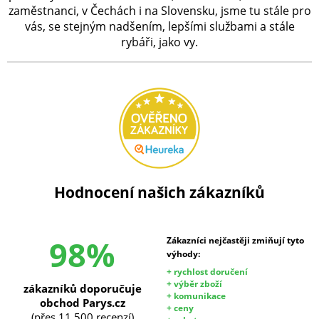
zaměstnanci, v Čechách i na Slovensku, jsme tu stále pro
vás, se stejným nadšením, lepšími službami a stále
rybáři, jako vy.
Hodnocení našich zákazníků
98%
Zákazníci nejčastěji zmiňují tyto
výhody:
+ rychlost doručení
+ výběr zboží
zákazníků doporučuje
+ komunikace
obchod Parys.cz
+ ceny
(přes 11 500 recenzí)