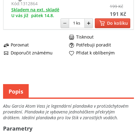
Kód:
1312864
199 Kč
Skladem na ext. skladě
191 Kč
U vás již
pátek 14.8.
Do košíku
Tisknout
Porovnat
Potřebuji poradit
Doporučit známému
Přidat k oblíbeným
Popis
Abu Garcia Atom Vass je legendární plandavka v protizáchytovém
provedení. Plandavka je vybavena jednoháčkem překrytým
drátkem. Ideální plandavka pro lov štik v zarostlých vodách.
Parametry