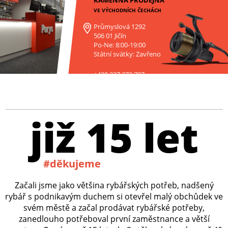
KAMENNÁ PRODEJNA
VE VÝCHODNÍCH ČECHÁCH
Průmyslová 1292
506 01 Jičín
Po-Ne: 8:00-19:00
Státní svátky: Zavřeno
+420 227 272 797
již 15 let
#děkujeme
Začali jsme jako většina rybářských potřeb, nadšený
rybář s podnikavým duchem si otevřel malý obchůdek ve
svém městě a začal prodávat rybářské potřeby,
zanedlouho potřeboval první zaměstnance a větší