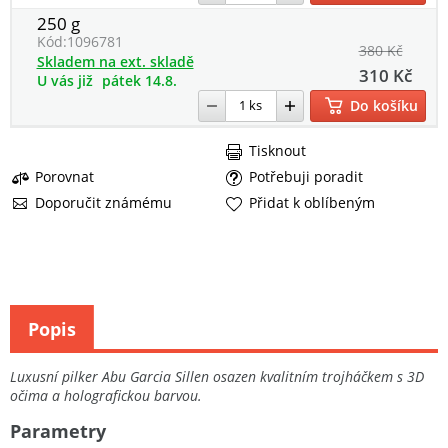
250 g
Kód:
1096781
380 Kč
Skladem na ext. skladě
310 Kč
U vás již
pátek 14.8.
Do košíku
Tisknout
Porovnat
Potřebuji poradit
Doporučit známému
Přidat k oblíbeným
Popis
Luxusní pilker Abu Garcia Sillen osazen kvalitním trojháčkem s 3D
očima a holografickou barvou.
Parametry