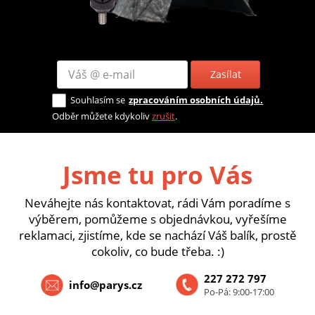
Zasílat
Souhlasím se
zpracováním osobních údajů.
Odběr můžete kdykoliv
zrušit
.
Jsme tu pro Vás
Neváhejte nás kontaktovat, rádi Vám poradíme s
výběrem, pomůžeme s objednávkou, vyřešíme
reklamaci, zjistíme, kde se nachází Váš balík, prostě
cokoliv, co bude třeba. :)
227 272 797
info@parys.cz
Po-Pá: 9:00-17:00