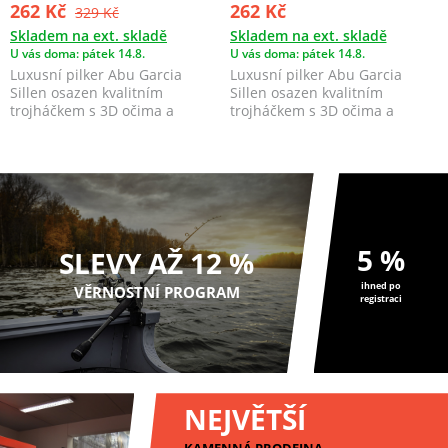
262 Kč
262 Kč
329 Kč
Skladem na ext. skladě
Skladem na ext. skladě
U vás doma: pátek 14.8.
U vás doma: pátek 14.8.
Luxusní pilker Abu Garcia
Luxusní pilker Abu Garcia
Sillen osazen kvalitním
Sillen osazen kvalitním
trojháčkem s 3D očima a
trojháčkem s 3D očima a
holografickou barvou.
holografickou barvou.
5 %
SLEVY AŽ 12 %
ihned po
VĚRNOSTNÍ PROGRAM
registraci
NEJVĚTŠÍ