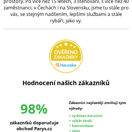
prostory. Po více než 15 letech, 3 stěhování, s více než 40
zaměstnanci, v Čechách i na Slovensku, jsme tu stále pro
vás, se stejným nadšením, lepšími službami a stále
rybáři, jako vy.
Hodnocení našich zákazníků
98%
Zákazníci nejčastěji zmiňují tyto
výhody:
+ rychlost doručení
+ výběr zboží
zákazníků doporučuje
+ komunikace
obchod Parys.cz
+ ceny