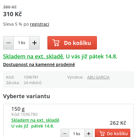
380 Kč
310 Kč
Sleva 5 % po
registraci
Do košíku
Skladem na ext. skladě
U vás již pátek 14.8.
Dostupnost na kamenné prodejně
Kód
1096781
Výrobce
ABU GARCIA
Záruka
24 měsíců
Vyberte variantu
150 g
Kód:
1096780
Skladem na ext. skladě
262 Kč
U vás již
pátek 14.8.
Do košíku