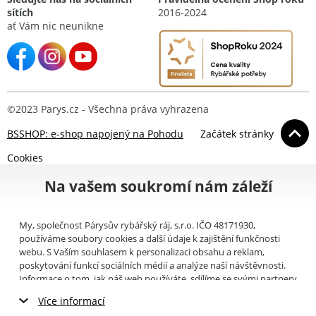
sítích
2016-2024
ať Vám nic neunikne
©2023 Parys.cz - Všechna práva vyhrazena
BSSHOP: e-shop napojený na Pohodu
Začátek stránky
Cookies
Na vašem soukromí nám záleží
My, společnost Párysův rybářský ráj, s.r.o. IČO 48171930,
používáme soubory cookies a další údaje k zajištění funkčnosti
webu. S Vaším souhlasem k personalizaci obsahu a reklam,
poskytování funkcí sociálních médií a analýze naší návštěvnosti.
Informace o tom, jak náš web používáte, sdílíme se svými partnery
pro sociální média, inzerci a analýzy (například Google).
Zde
si
Více informací
můžete přečíst, jak tyto informace Google používá. Partneři tyto