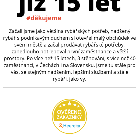
již 15 let
#děkujeme
Začali jsme jako většina rybářských potřeb, nadšený
rybář s podnikavým duchem si otevřel malý obchůdek ve
svém městě a začal prodávat rybářské potřeby,
zanedlouho potřeboval první zaměstnance a větší
prostory. Po více než 15 letech, 3 stěhování, s více než 40
zaměstnanci, v Čechách i na Slovensku, jsme tu stále pro
vás, se stejným nadšením, lepšími službami a stále
rybáři, jako vy.