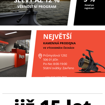
ihned po
VĚRNOSTNÍ PROGRAM
registraci
NEJVĚTŠÍ
KAMENNÁ PRODEJNA
VE VÝCHODNÍCH ČECHÁCH
Průmyslová 1292
506 01 Jičín
Po-Ne: 8:00-19:00
Státní svátky: Zavřeno
+420 227 272 797