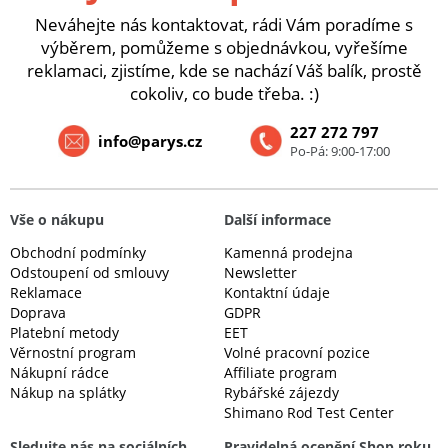
Neváhejte nás kontaktovat, rádi Vám poradíme s
výběrem, pomůžeme s objednávkou, vyřešíme
reklamaci, zjistíme, kde se nachází Váš balík, prostě
cokoliv, co bude třeba. :)
227 272 797
info@parys.cz
Po-Pá: 9:00-17:00
Vše o nákupu
Další informace
Obchodní podmínky
Kamenná prodejna
Odstoupení od smlouvy
Newsletter
Reklamace
Kontaktní údaje
Doprava
GDPR
Platební metody
EET
Věrnostní program
Volné pracovní pozice
Nákupní rádce
Affiliate program
Nákup na splátky
Rybářské zájezdy
Shimano Rod Test Center
Sledujte nás na sociálních
Pravidelná ocenění Shop roku