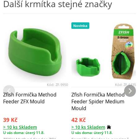
Další krmítka stejné značky
Novinka
Kód:
ZF-9950
Kód:
ZF-6435
Zfish Formička Method
Zfish Formička Method
Feeder ZFX Mould
Feeder Spider Medium
Mould
39 Kč
42 Kč
> 10 ks Skladem
> 10 ks Skladem
U vás doma: úterý 11.8.
U vás doma: úterý 11.8.