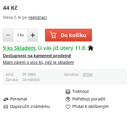
44 Kč
Sleva 5 % po
registraci
Do košíku
9 ks Skladem
U vás již úterý 11.8.
Dostupnost na kamenné prodejně
Mám zájem o více ks, než je skladem
Kód
ZF-5865
Výrobce
ZFISH
Záruka
24 měsíců
Tisknout
Porovnat
Potřebuji poradit
Doporučit známému
Přidat k oblíbeným