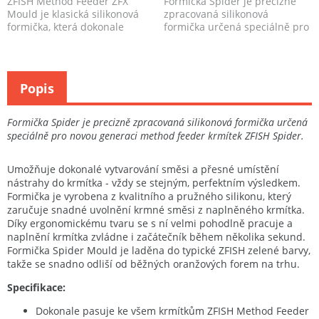
ZFISH Method Feeder ZFX
Formička Spider je precizně
Mould je klasická silikonová
zpracovaná silikonová
formička, která dokonale
formička určená speciálně pro
pasuje ke kompletní řa...
novou generaci metho...
Popis
Formička Spider je precizně zpracovaná silikonová formička určená
speciálně pro novou generaci method feeder krmítek ZFISH Spider.
Umožňuje dokonalé vytvarování směsi a přesné umístění
nástrahy do krmítka - vždy se stejným, perfektním výsledkem.
Formička je vyrobena z kvalitního a pružného silikonu, který
zaručuje snadné uvolnění krmné směsi z naplněného krmítka.
Díky ergonomickému tvaru se s ní velmi pohodlně pracuje a
naplnění krmítka zvládne i začátečník během několika sekund.
Formička Spider Mould je laděna do typické ZFISH zelené barvy,
takže se snadno odliší od běžných oranžových forem na trhu.
Specifikace:
Dokonale pasuje ke všem krmítkům ZFISH Method Feeder