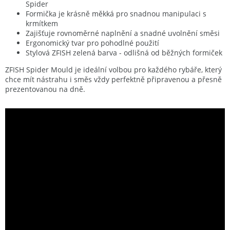
Spider
Formička je krásně měkká pro snadnou manipulaci s
krmítkem
Zajišťuje rovnoměrné naplnění a snadné uvolnění směsi
Ergonomický tvar pro pohodlné použití
Stylová ZFISH zelená barva - odlišná od běžných formiček
ZFISH Spider Mould je ideální volbou pro každého rybáře, který
chce mít nástrahu i směs vždy perfektně připravenou a přesně
prezentovanou na dně.