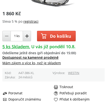
1 860 Kč
Sleva 5 % po
registraci
Do košíku
5 ks Skladem
U vás již pondělí 10.8.
Odešleme ještě dnes (při objednání do 15:00)
Dostupnost na kamenné prodejně
Mám zájem o více ks, než je skladem
Kód
A47-386-XL
Výrobce
WESTIN
Záruka
24 měsíců
Tisknout
Porovnat
Potřebuji poradit
Doporučit známému
Přidat k oblíbeným