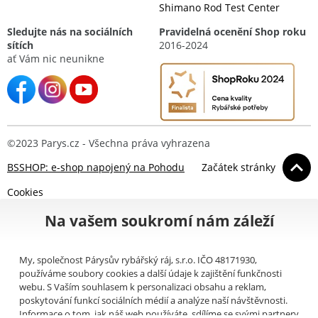
Shimano Rod Test Center
Sledujte nás na sociálních
Pravidelná ocenění Shop roku
sítích
2016-2024
ať Vám nic neunikne
©2023 Parys.cz - Všechna práva vyhrazena
BSSHOP: e-shop napojený na Pohodu
Začátek stránky
Cookies
Na vašem soukromí nám záleží
My, společnost Párysův rybářský ráj, s.r.o. IČO 48171930,
používáme soubory cookies a další údaje k zajištění funkčnosti
webu. S Vaším souhlasem k personalizaci obsahu a reklam,
poskytování funkcí sociálních médií a analýze naší návštěvnosti.
Informace o tom, jak náš web používáte, sdílíme se svými partnery