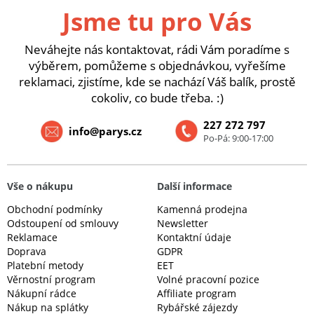
Jsme tu pro Vás
Neváhejte nás kontaktovat, rádi Vám poradíme s
výběrem, pomůžeme s objednávkou, vyřešíme
reklamaci, zjistíme, kde se nachází Váš balík, prostě
cokoliv, co bude třeba. :)
227 272 797
info@parys.cz
Po-Pá: 9:00-17:00
Vše o nákupu
Další informace
Obchodní podmínky
Kamenná prodejna
Odstoupení od smlouvy
Newsletter
Reklamace
Kontaktní údaje
Doprava
GDPR
Platební metody
EET
Věrnostní program
Volné pracovní pozice
Nákupní rádce
Affiliate program
Nákup na splátky
Rybářské zájezdy