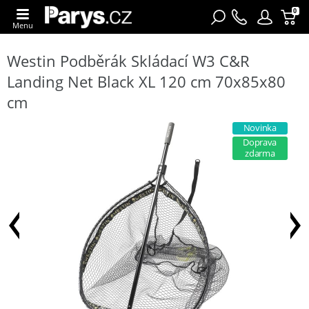
0
Menu
Westin Podběrák Skládací W3 C&R
Landing Net Black XL 120 cm 70x85x80
cm
Novinka
Doprava
zdarma