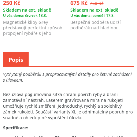
250 Kč
675 Kč
750 Kč
Skladem na ext. skladě
Skladem na ext. skladě
U vás doma: čtvrtek 13.8.
U vás doma: pondělí 17.8.
Magnetické klipy Grey
Bezpečná podpěra udrží
představují perfektní způsob
podběrák nad hladinou.
propojení rybáře s jeho
podběrákem.
Popis
Vychytaný podběrák s propracovanými detaily pro šetrné zacházení
s úlovkem.
Bezuzlová pogumovaná síťka chrání povrch ryby a brání
zamotávání nástrah. Laserem gravírovaná míra na rukojeti
umožňuje rychlé změření. Jednoduchý, rychlý a spolehlivý
zámek rukojeti. Součástí varianty XL je odnímatelný popruh pro
snadné a ohleduplné vypuštění úlovku.
Specifikace: