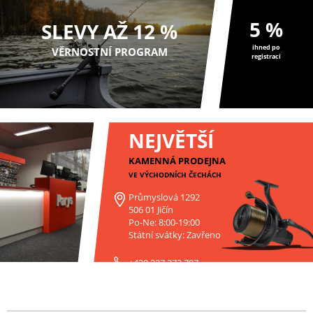
5 %
SLEVY AŽ 12 %
ihned po
VĚRNOSTNÍ PROGRAM
registraci
NEJVĚTŠÍ
KAMENNÁ PRODEJNA
VE VÝCHODNÍCH ČECHÁCH
Průmyslová 1292
506 01 Jičín
Po-Ne: 8:00-19:00
Státní svátky: Zavřeno
+420 227 272 797