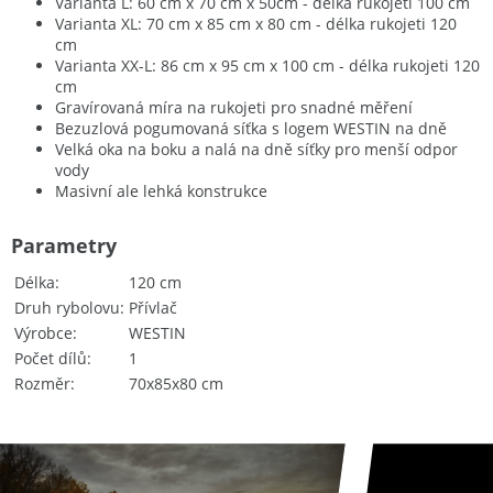
Varianta L: 60 cm x 70 cm x 50cm - délka rukojeti 100 cm
Varianta XL: 70 cm x 85 cm x 80 cm - délka rukojeti 120
cm
Varianta XX-L: 86 cm x 95 cm x 100 cm - délka rukojeti 120
cm
Gravírovaná míra na rukojeti pro snadné měření
Bezuzlová pogumovaná síťka s logem WESTIN na dně
Velká oka na boku a nalá na dně síťky pro menší odpor
vody
Masivní ale lehká konstrukce
Parametry
Délka
120 cm
Druh rybolovu
Přívlač
Výrobce
WESTIN
Počet dílů
1
Rozměr
70x85x80 cm