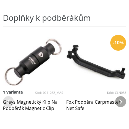
Doplňky k podběrákům
-10%
1 varianta
Kód:
0241262_MAS
Kód:
CLN058
Greys Magnetický Klip Na
Fox Podpěra Carpmaster
Podběrák Magnetic Clip
Net Safe