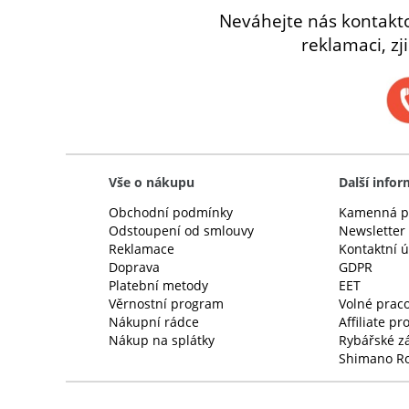
Neváhejte nás kontakt
reklamaci, zj
Vše o nákupu
Další info
Obchodní podmínky
Kamenná p
Odstoupení od smlouvy
Newsletter
Reklamace
Kontaktní 
Doprava
GDPR
Platební metody
EET
Věrnostní program
Volné praco
Nákupní rádce
Affiliate p
Nákup na splátky
Rybářské z
Shimano Ro