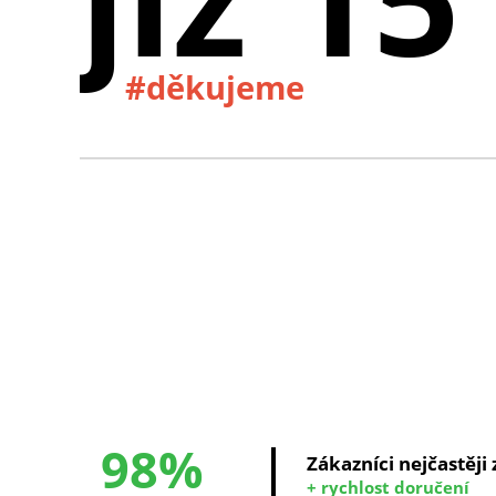
#děkujeme
98%
Zákazníci nejčastěji
+ rychlost doručení