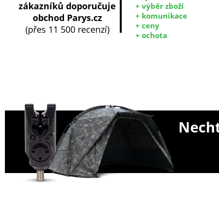
zákazníků doporučuje
+ výběr zboží
+ komunikace
obchod Parys.cz
+ ceny
(přes 11 500 recenzí)
+ ochota
Necht