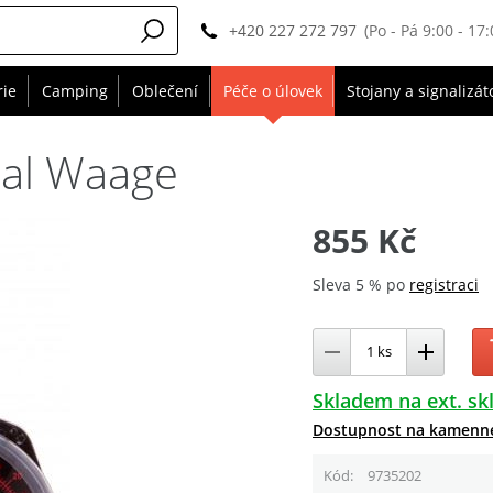
+420 227 272 797
(Po - Pá 9:00 - 17:
rie
Camping
Oblečení
Péče o úlovek
Stojany a signalizát
sal Waage
855 Kč
Sleva 5 % po
registraci
Skladem na ext. sk
Dostupnost na kamenn
Kód
9735202