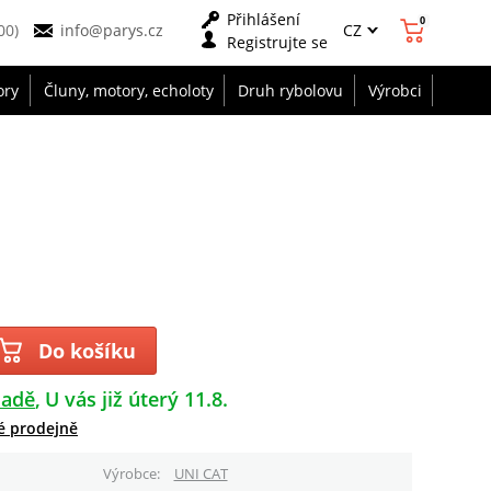
Přihlášení
0
CZ
00)
info@parys.cz
Registrujte se
ory
Čluny, motory, echoloty
Druh rybolovu
Výrobci
Do košíku
ladě
U vás již úterý 11.8.
é prodejně
Výrobce
UNI CAT