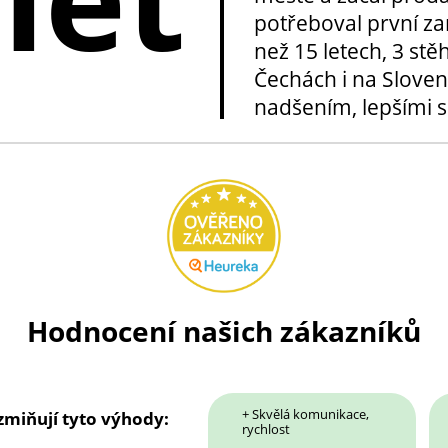
potřeboval první za
než 15 letech, 3 stě
Čechách i na Sloven
nadšením, lepšími sl
Hodnocení našich zákazníků
+ Skvělá komunikace,
 zmiňují tyto výhody:
rychlost