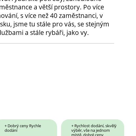
městnance a větší prostory. Po více
hování, s více než 40 zaměstnanci, v
sku, jsme tu stále pro vás, se stejným
užbami a stále rybáři, jako vy.
+ Dobrý ceny Rychle
+ Rychlost dodání, skvělý
dodání
výběr, vše na jednom
místě, dobré ceny