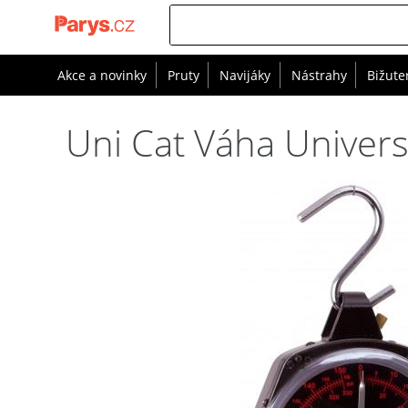
Akce a novinky
Pruty
Navijáky
Nástrahy
Bižute
Uni Cat Váha Univer