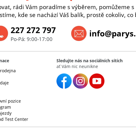
ovat, rádi Vám poradíme s výběrem, pomůžeme s
istíme, kde se nachází Váš balík, prostě cokoliv, co 
227 272 797
info@parys.
Po-Pá: 9:00-17:00
rmace
Sledujte nás na sociálních sítích
ať Vám nic neunikne
rodejna
údaje
vní pozice
rogram
ájezdy
d Test Center