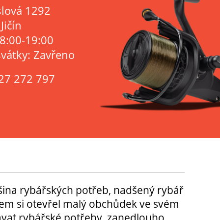
lová 1292
Jičín
 8:00-19:00
svátky: Zavřeno
27 272 797
tšina rybářských potřeb, nadšený rybář
m si otevřel malý obchůdek ve svém
ávat rybářské potřeby, zanedlouho