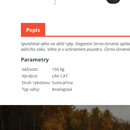
Popis
Spolehlivá váha na větší ryby. Elegantní černo-červená opti
vážícího saku. Váha je v ochranném pouzdru. Černo-červená 
Parametry
Váživost
150 kg
Výrobce
UNI CAT
Druh rybolovu
Sumcařina
Typ váhy
Analogová