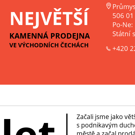
Průmys
NEJVĚTŠÍ
506 01 
Po-Ne:
Státní 
KAMENNÁ PRODEJNA
VE VÝCHODNÍCH ČECHÁCH
+420 2
 let
Začali jsme jako vě
s podnikavým duche
městě a začal prod