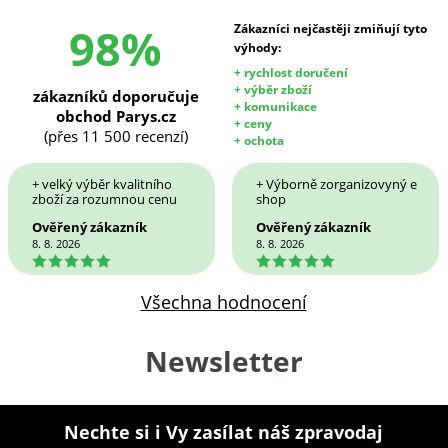
98%
Zákazníci nejčastěji zmiňují tyto
výhody:
+ rychlost doručení
+ výběr zboží
zákazníků doporučuje
+ komunikace
obchod Parys.cz
+ ceny
(přes 11 500 recenzí)
+ ochota
+ velký výběr kvalitního
+ Výborně zorganizovyný e
zboží za rozumnou cenu
shop
Ověřený zákazník
Ověřený zákazník
8. 8. 2026
8. 8. 2026
5
5
Všechna hodnocení
Newsletter
Nechte si i Vy zasílat náš zpravodaj