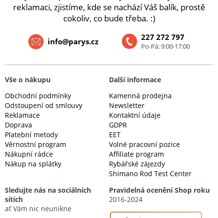
reklamaci, zjistíme, kde se nachází Váš balík, prostě
cokoliv, co bude třeba. :)
227 272 797
info@parys.cz
Po-Pá: 9:00-17:00
Vše o nákupu
Další informace
Obchodní podmínky
Kamenná prodejna
Odstoupení od smlouvy
Newsletter
Reklamace
Kontaktní údaje
Doprava
GDPR
Platební metody
EET
Věrnostní program
Volné pracovní pozice
Nákupní rádce
Affiliate program
Nákup na splátky
Rybářské zájezdy
Shimano Rod Test Center
Sledujte nás na sociálních
Pravidelná ocenění Shop roku
sítích
2016-2024
ať Vám nic neunikne