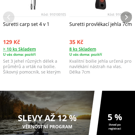
Kód:
9101001ES
Kód:
9100004ES
Suretti carp set 4 v 1
Suretti provlékací jehla 7cm
129 Kč
35 Kč
> 10 ks Skladem
8 ks Skladem
U vás doma: pozítří
U vás doma: pozítří
Set 3 jehel různých délek a
Kvalitní boilie jehla určená pro
průměrů a vrták na boilie.
navlékání nástrah na vlas.
Šikovný pomocník, se kterým
Délka 7cm
budete mít ...
5 %
SLEVY AŽ 12 %
ihned po
VĚRNOSTNÍ PROGRAM
registraci