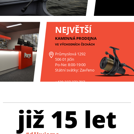
NEJVĚTŠÍ
KAMENNÁ PRODEJNA
VE VÝCHODNÍCH ČECHÁCH
Průmyslová 1292
506 01 Jičín
Po-Ne: 8:00-19:00
Státní svátky: Zavřeno
+420 227 272 797
již 15 let