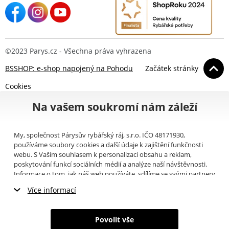
©2023 Parys.cz - Všechna práva vyhrazena
BSSHOP: e-shop napojený na Pohodu
Začátek stránky
Cookies
Na vašem soukromí nám záleží
My, společnost Párysův rybářský ráj, s.r.o. IČO 48171930,
používáme soubory cookies a další údaje k zajištění funkčnosti
webu. S Vaším souhlasem k personalizaci obsahu a reklam,
poskytování funkcí sociálních médií a analýze naší návštěvnosti.
Informace o tom, jak náš web používáte, sdílíme se svými partnery
pro sociální média, inzerci a analýzy (například Google).
Zde
si
Více informací
můžete přečíst, jak tyto informace Google používá. Partneři tyto
údaje mohou kombinovat s dalšími informacemi, které jste jim
Nezbytné cookies
poskytli nebo které získali v důsledku toho, že používáte jejich
Povolit vše
služby. Tyto údaje zahrnují cookies, data z dalších úložišť, IP