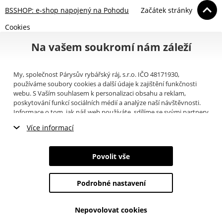
BSSHOP: e-shop napojený na Pohodu
Začátek stránky
Cookies
Na vašem soukromí nám záleží
My, společnost Párysův rybářský ráj, s.r.o. IČO 48171930,
používáme soubory cookies a další údaje k zajištění funkčnosti
webu. S Vaším souhlasem k personalizaci obsahu a reklam,
poskytování funkcí sociálních médií a analýze naší návštěvnosti.
Informace o tom, jak náš web používáte, sdílíme se svými partnery
pro sociální média, inzerci a analýzy (například Google).
Zde
si
Více informací
můžete přečíst, jak tyto informace Google používá. Partneři tyto
údaje mohou kombinovat s dalšími informacemi, které jste jim
Nezbytné cookies
poskytli nebo které získali v důsledku toho, že používáte jejich
Povolit vše
služby. Tyto údaje zahrnují cookies, data z dalších úložišť, IP
Marketingové cookies
adresu a další informace spojené s prohlížením webu. Svůj souhlas
se zpracováním cookies můžete odvolat
zde
.
Podrobné nastavení
Analytické cookies
Nepovolovat cookies
Údaje o uživatelích