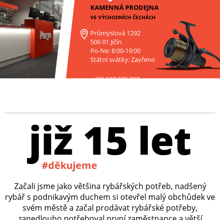
KAMENNÁ PRODEJNA
VE VÝCHODNÍCH ČECHÁCH
Průmyslová 1292
506 01 Jičín
Po-Ne: 8:00-19:00
Státní svátky: Zavřeno
+420 227 272 797
již 15 let
#děkujeme
Začali jsme jako většina rybářských potřeb, nadšený
rybář s podnikavým duchem si otevřel malý obchůdek ve
svém městě a začal prodávat rybářské potřeby,
zanedlouho potřeboval první zaměstnance a větší