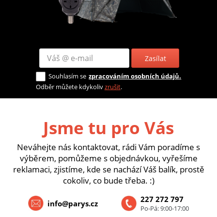
Zasílat
Souhlasím se
zpracováním osobních údajů.
Odběr můžete kdykoliv
zrušit
.
Jsme tu pro Vás
Neváhejte nás kontaktovat, rádi Vám poradíme s
výběrem, pomůžeme s objednávkou, vyřešíme
reklamaci, zjistíme, kde se nachází Váš balík, prostě
cokoliv, co bude třeba. :)
227 272 797
info@parys.cz
Po-Pá: 9:00-17:00