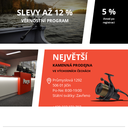
5 %
SLEVY AŽ 12 %
ihned po
VĚRNOSTNÍ PROGRAM
registraci
NEJVĚTŠÍ
KAMENNÁ PRODEJNA
VE VÝCHODNÍCH ČECHÁCH
Průmyslová 1292
506 01 Jičín
Po-Ne: 8:00-19:00
Státní svátky: Zavřeno
+420 227 272 797