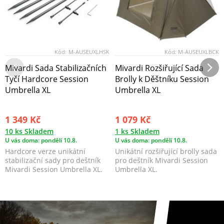
Kód:
M-AUSEUXLHSK
Kód:
M-AUSEUXLBCK
Mivardi Sada Stabilizačních
Mivardi Rozšiřující Sada
Tyčí Hardcore Session
Brolly k Děštníku Session
Umbrella XL
Umbrella XL
1 349 Kč
1 079 Kč
10 ks Skladem
1 ks Skladem
U vás doma: pondělí 10.8.
U vás doma: pondělí 10.8.
Hardcore verze unikátní
Unikátní rozšiřující brolly sada
stabilizační sady pro deštník
pro deštník Mivardi Session
Mivardi Session Umbrella XL.
Umbrella XL.