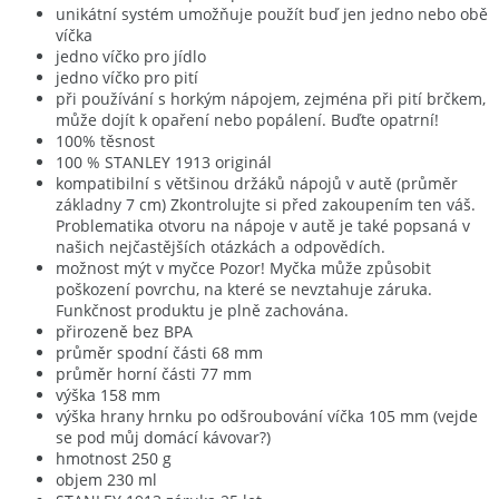
unikátní systém umožňuje použít buď jen jedno nebo obě
víčka
jedno víčko pro jídlo
jedno víčko pro pití
při používání s horkým nápojem, zejména při pití brčkem,
může dojít k opaření nebo popálení. Buďte opatrní!
100% těsnost
100 % STANLEY 1913 originál
kompatibilní s většinou držáků nápojů v autě (průměr
základny 7 cm) Zkontrolujte si před zakoupením ten váš.
Problematika otvoru na nápoje v autě je také popsaná v
našich nejčastějších otázkách a odpovědích.
možnost mýt v myčce Pozor! Myčka může způsobit
poškození povrchu, na které se nevztahuje záruka.
Funkčnost produktu je plně zachována.
přirozeně bez BPA
průměr spodní části 68 mm
průměr horní části 77 mm
výška 158 mm
výška hrany hrnku po odšroubování víčka 105 mm (vejde
se pod můj domácí kávovar?)
hmotnost 250 g
objem 230 ml