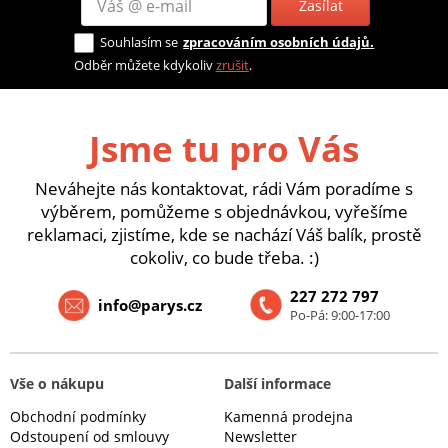
Zasílat
Souhlasím se
zpracováním osobních údajů.
Odběr můžete kdykoliv
zrušit
.
Jsme tu pro Vás
Neváhejte nás kontaktovat, rádi Vám poradíme s
výběrem, pomůžeme s objednávkou, vyřešíme
reklamaci, zjistíme, kde se nachází Váš balík, prostě
cokoliv, co bude třeba. :)
227 272 797
info@parys.cz
Po-Pá: 9:00-17:00
Vše o nákupu
Další informace
Obchodní podmínky
Kamenná prodejna
Odstoupení od smlouvy
Newsletter