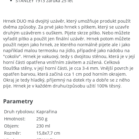
STANLEY 1913 záruka 25 let
Hrnek DUO má dvojitý uzávěr, který umožňuje produkt použít
dvěma způsoby. Za prvé jako hrnek s pítkem, který se uzavře
druhým uzávěrem s ouškem. Pijete skrze pítko. Nebo můžete
vyřadit pítko a použít jen finální uzávěr. Hrnek potom můžete
použít nejen jako hrnek, ze kterého normálně pijete ale i jako
například malou termosku na jídlo, případně jako nádobu na
"cokoliv". Hrnek je vakuový, tedy s dvojitou stěnou, která je v její
horní části opatřena vnitřním závitem a zúžená. Celková
tloušťka stěny, v její horní části, je cca 3-4 mm. Vnější povrch je
opatřen barvou, která začíná cca 1 cm pod horním okrajem.
Okraj je tedy hladký, příjemný na dotek rty a dobře se z něho
pije. Hrnek je v každém druhu/způsobu užití 100% těsný.
Parametry
Druh rybolovu
Kaprařina
Hmotnost
250 g
Objem
230 ml
Rozměr
15,8x7,7 cm