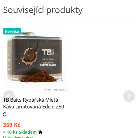
Související produkty
Novinka
Kód:
TBC00869
TB Baits Rybářská Mletá
Káva Limitovaná Edice 250
g
359 Kč
> 10 ks Skladem
U vás doma: zítra