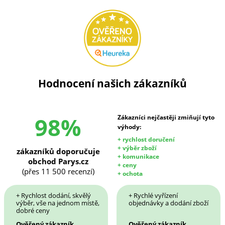
Hodnocení našich zákazníků
98%
Zákazníci nejčastěji zmiňují tyto
výhody:
+ rychlost doručení
+ výběr zboží
zákazníků doporučuje
+ komunikace
obchod Parys.cz
+ ceny
(přes 11 500 recenzí)
+ ochota
+ Rychlost dodání, skvělý
+ Rychlé vyřízení
výběr, vše na jednom místě,
objednávky a dodání zboží
dobré ceny
Ověřený zákazník
Ověřený zákazník