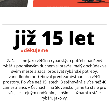
+420 227 272 797
již 15 let
#děkujeme
Začali jsme jako většina rybářských potřeb, nadšený
rybář s podnikavým duchem si otevřel malý obchůdek ve
svém městě a začal prodávat rybářské potřeby,
zanedlouho potřeboval první zaměstnance a větší
prostory. Po více než 15 letech, 3 stěhování, s více než 40
zaměstnanci, v Čechách i na Slovensku, jsme tu stále pro
vás, se stejným nadšením, lepšími službami a stále
rybáři, jako vy.