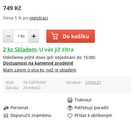
749 Kč
Sleva 5 % po
registraci
Do košíku
2 ks Skladem
U vás již zítra
Odešleme ještě dnes (při objednání do 15:00)
Dostupnost na kamenné prodejně
Mám zájem o více ks, než je skladem
Kód
10-12079-041
Výrobce
STANLEY
Záruka
24 měsíců
Tisknout
Porovnat
Potřebuji poradit
Doporučit známému
Přidat k oblíbeným