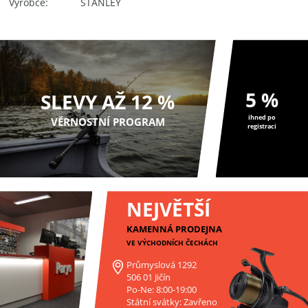
Výrobce
STANLEY
5 %
SLEVY AŽ 12 %
ihned po
VĚRNOSTNÍ PROGRAM
registraci
NEJVĚTŠÍ
KAMENNÁ PRODEJNA
VE VÝCHODNÍCH ČECHÁCH
Průmyslová 1292
506 01 Jičín
Po-Ne: 8:00-19:00
Státní svátky: Zavřeno