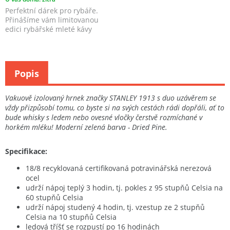
Perfektní dárek pro rybáře.
Přinášíme vám limitovanou
edici rybářské mleté kávy
dodávanou ve stylové...
Popis
Vakuově izolovaný hrnek značky STANLEY 1913 s duo uzávěrem se
vždy přizpůsobí tomu, co byste si na svých cestách rádi dopřáli, ať to
bude whisky s ledem nebo ovesné vločky čerstvě rozmíchané v
horkém mléku! Moderní zelená barva - Dried Pine.
Specifikace:
18/8 recyklovaná certifikovaná potravinářská nerezová
ocel
udrží nápoj teplý 3 hodin, tj. pokles z 95 stupňů Celsia na
60 stupňů Celsia
udrží nápoj studený 4 hodin, tj. vzestup ze 2 stupňů
Celsia na 10 stupňů Celsia
ledová tříšť se rozpustí po 16 hodinách