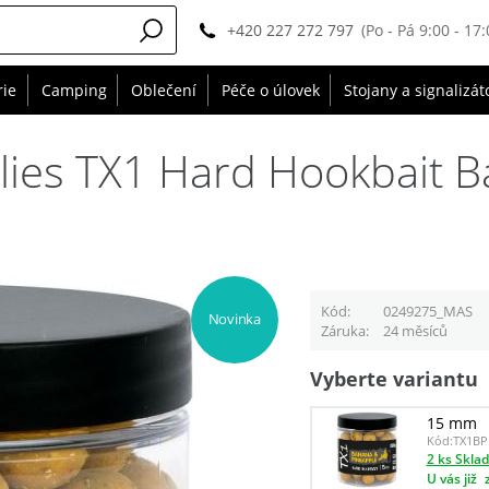
+420 227 272 797
(Po - Pá 9:00 - 17:
rie
Camping
Oblečení
Péče o úlovek
Stojany a signalizát
lies TX1 Hard Hookbait 
Kód
0249275_MAS
Novinka
Záruka
24 měsíců
Vyberte variantu
15 mm
Kód:
TX1BP
2 ks Skla
U vás již