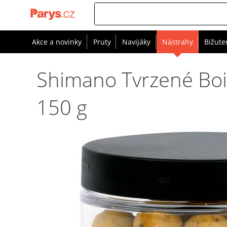
Akce a novinky
Pruty
Navijáky
Nástrahy
Bižute
Shimano Tvrzené Boi
150 g