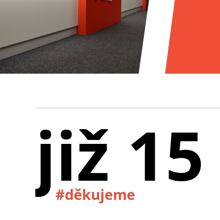
již 15
#děkujeme