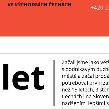
VE VÝCHODNÍCH ČECHÁCH
+420 2
 let
Začali jsme jako vě
s podnikavým duche
městě a začal prod
potřeboval první za
než 15 letech, 3 stě
Čechách i na Sloven
nadšením, lepšími sl