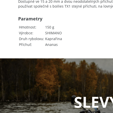
Dostupné ve 15 a 20 mm a dvou neodolatelných příchutí
používat společně s boilies TX1 stejné příchuti, na lov
Parametry
Hmotnost
150 g
Výrobce
SHIMANO
Druh rybolovu
Kaprařina
Příchuť
Ananas
SLEV