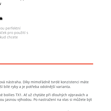
w
a
ou perfektní
ček pro použití s
okud chcete
č...
áčková nástraha. Díky mimořádně tvrdé konzistenci máte
í bílé ryby a je potřeba odolnější varianta.
ké boilies TX1. Ať už chytáte při dlouhých výpravách a
sou jasnou výhodou. Po nastražení na vlas si můžete být