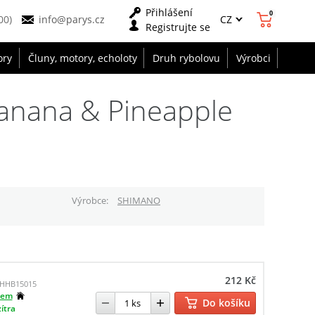
Přihlášení
0
CZ
00)
info@parys.cz
Registrujte se
ory
Čluny, motory, echoloty
Druh rybolovu
Výrobci
Banana & Pineapple
Výrobce
SHIMANO
212 Kč
HHB15015
dem
Do košíku
zítra