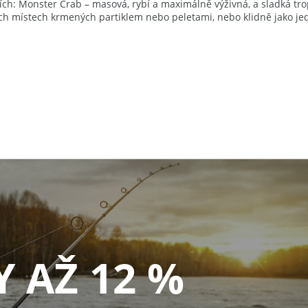
ch: Monster Crab – masová, rybí a maximálně výživná, a sladká t
ných místech krmených partiklem nebo peletami, nebo klidně jako jed
Y AŽ 12 %