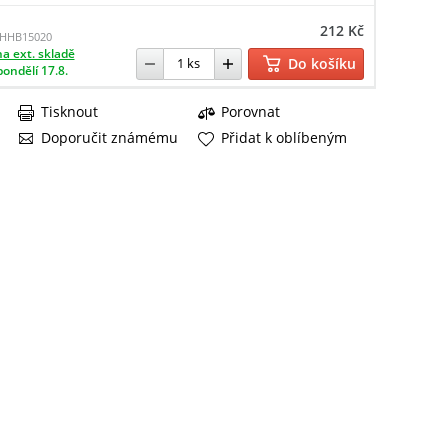
212 Kč
HHB15020
a ext. skladě
Do košíku
pondělí 17.8.
Tisknout
Porovnat
Doporučit známému
Přidat k oblíbeným