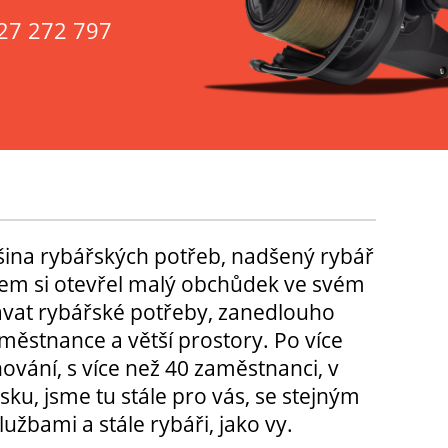
27 272 797
tšina rybářských potřeb, nadšený rybář
m si otevřel malý obchůdek ve svém
ávat rybářské potřeby, zanedlouho
městnance a větší prostory. Po více
hování, s více než 40 zaměstnanci, v
sku, jsme tu stále pro vás, se stejným
užbami a stále rybáři, jako vy.