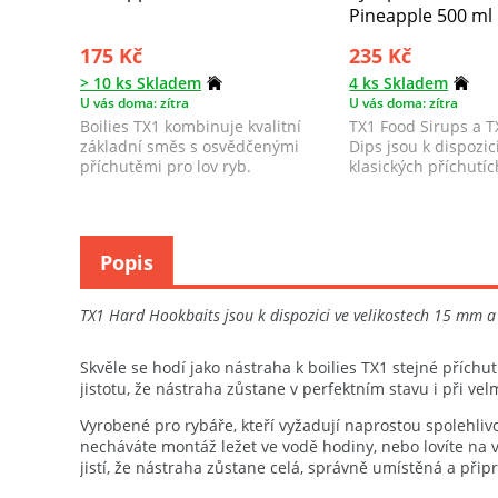
Pineapple 500 ml
175 Kč
235 Kč
> 10 ks Skladem
4 ks Skladem
U vás doma: zítra
U vás doma: zítra
Boilies TX1 kombinuje kvalitní
TX1 Food Sirups a T
základní směs s osvědčenými
Dips jsou k dispozic
příchutěmi pro lov ryb.
klasických příchutíc
odpovíd...
Popis
TX1 Hard Hookbaits jsou k dispozici ve velikostech 15 mm 
Skvěle se hodí jako nástraha k boilies TX1 stejné příchu
jistotu, že nástraha zůstane v perfektním stavu i při ve
Vyrobené pro rybáře, kteří vyžadují naprostou spolehlivo
necháváte montáž ležet ve vodě hodiny, nebo lovíte na 
jistí, že nástraha zůstane celá, správně umístěná a přip