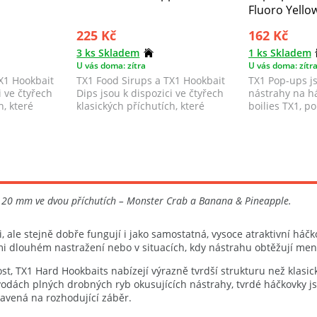
Fluoro Yello
225 Kč
162 Kč
3 ks Skladem
1 ks Skladem
U vás doma: zítra
U vás doma: zítr
X1 Hookbait
TX1 Food Sirups a TX1 Hookbait
TX1 Pop-ups js
i ve čtyřech
Dips jsou k dispozici ve čtyřech
nástrahy na há
h, které
klasických příchutích, které
boilies TX1, p
odpovíd...
nástrahu na há
a 20 mm ve dvou příchutích – Monster Crab a Banana & Pineapple.
ti, ale stejně dobře fungují i jako samostatná, vysoce atraktivní h
lmi dlouhém nastražení nebo v situacích, kdy nástrahu obtěžují menš
st, TX1 Hard Hookbaits nabízejí výrazně tvrdší strukturu než klasic
vodách plných drobných ryb okusujících nástrahy, tvrdé háčkovky j
ravená na rozhodující záběr.