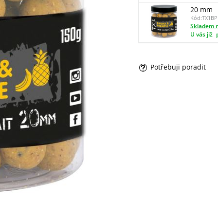
20 mm
Kód:
TX1BP
Skladem n
U vás již
Potřebuji poradit