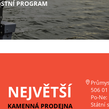
STNÍ PROGRAM
Průmys
NEJVĚTŠÍ
506 01 
Po-Ne:
Státní 
KAMENNÁ PRODEJNA