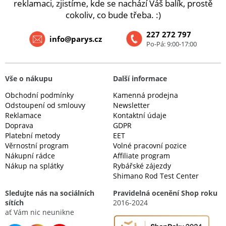
reklamaci, zjistíme, kde se nachází Váš balík, prostě
cokoliv, co bude třeba. :)
227 272 797
info@parys.cz
Po-Pá: 9:00-17:00
Vše o nákupu
Další informace
Obchodní podmínky
Kamenná prodejna
Odstoupení od smlouvy
Newsletter
Reklamace
Kontaktní údaje
Doprava
GDPR
Platební metody
EET
Věrnostní program
Volné pracovní pozice
Nákupní rádce
Affiliate program
Nákup na splátky
Rybářské zájezdy
Shimano Rod Test Center
Sledujte nás na sociálních
Pravidelná ocenění Shop roku
sítích
2016-2024
ať Vám nic neunikne