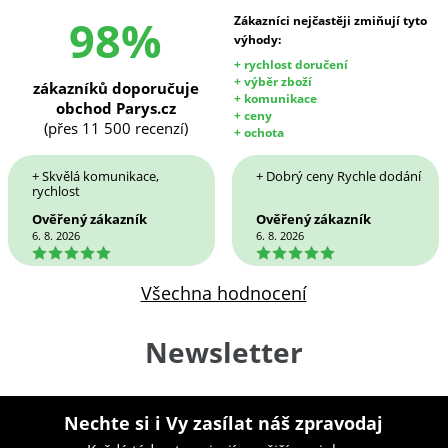
98%
Zákazníci nejčastěji zmiňují tyto
výhody:
+ rychlost doručení
+ výběr zboží
zákazníků doporučuje
+ komunikace
obchod Parys.cz
+ ceny
(přes 11 500 recenzí)
+ ochota
+ Skvělá komunikace,
+ Dobrý ceny Rychle dodání
rychlost
Ověřený zákazník
Ověřený zákazník
6. 8. 2026
6. 8. 2026
5
5
Všechna hodnocení
Newsletter
Nechte si i Vy zasílat náš zpravodaj