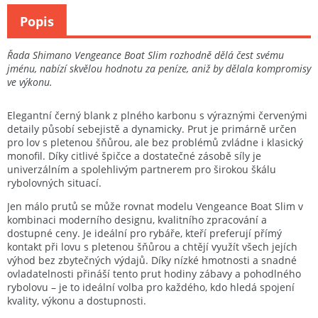
Popis
Řada Shimano Vengeance Boat Slim rozhodně dělá čest svému
jménu, nabízí skvělou hodnotu za peníze, aniž by dělala kompromisy
ve výkonu.
Elegantní černý blank z plného karbonu s výraznými červenými
detaily působí sebejistě a dynamicky. Prut je primárně určen
pro lov s pletenou šňůrou, ale bez problémů zvládne i klasický
monofil. Díky citlivé špičce a dostatečné zásobě síly je
univerzálním a spolehlivým partnerem pro širokou škálu
rybolovných situací.
Jen málo prutů se může rovnat modelu Vengeance Boat Slim v
kombinaci moderního designu, kvalitního zpracování a
dostupné ceny. Je ideální pro rybáře, kteří preferují přímý
kontakt při lovu s pletenou šňůrou a chtějí využít všech jejích
výhod bez zbytečných výdajů. Díky nízké hmotnosti a snadné
ovladatelnosti přináší tento prut hodiny zábavy a pohodlného
rybolovu – je to ideální volba pro každého, kdo hledá spojení
kvality, výkonu a dostupnosti.