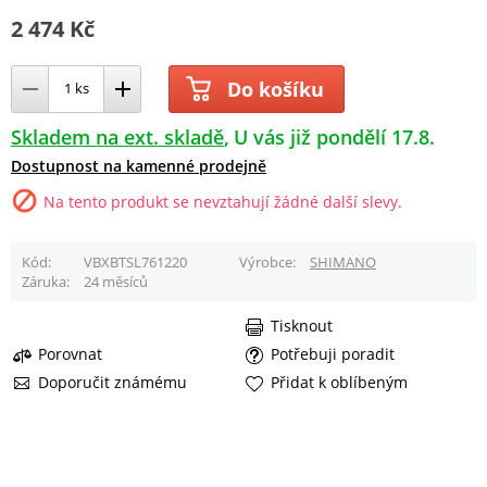
2 474 Kč
Do košíku
Skladem na ext. skladě
U vás již pondělí 17.8.
Dostupnost na kamenné prodejně
Na tento produkt se nevztahují žádné další slevy.
Kód
VBXBTSL761220
Výrobce
SHIMANO
Záruka
24 měsíců
Tisknout
Porovnat
Potřebuji poradit
Doporučit známému
Přidat k oblíbeným