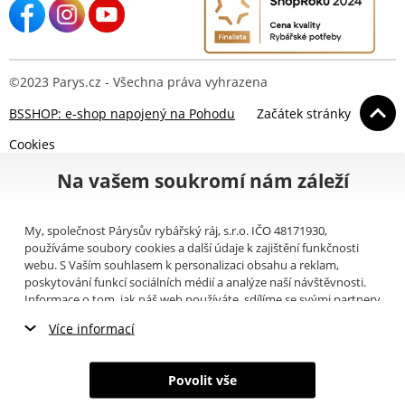
©2023 Parys.cz - Všechna práva vyhrazena
BSSHOP: e-shop napojený na Pohodu
Začátek stránky
Cookies
Na vašem soukromí nám záleží
My, společnost Párysův rybářský ráj, s.r.o. IČO 48171930,
používáme soubory cookies a další údaje k zajištění funkčnosti
webu. S Vaším souhlasem k personalizaci obsahu a reklam,
poskytování funkcí sociálních médií a analýze naší návštěvnosti.
Informace o tom, jak náš web používáte, sdílíme se svými partnery
pro sociální média, inzerci a analýzy (například Google).
Zde
si
Více informací
můžete přečíst, jak tyto informace Google používá. Partneři tyto
údaje mohou kombinovat s dalšími informacemi, které jste jim
Nezbytné cookies
poskytli nebo které získali v důsledku toho, že používáte jejich
Povolit vše
služby. Tyto údaje zahrnují cookies, data z dalších úložišť, IP
Marketingové cookies
adresu a další informace spojené s prohlížením webu. Svůj souhlas