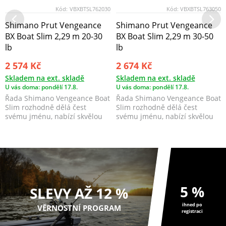
Kód:
VBXBTSL762030
Kód:
VBXBTSL763050
Shimano Prut Vengeance
Shimano Prut Vengeance
BX Boat Slim 2,29 m 20-30
BX Boat Slim 2,29 m 30-50
lb
lb
2 574 Kč
2 674 Kč
Skladem na ext. skladě
Skladem na ext. skladě
U vás doma: pondělí 17.8.
U vás doma: pondělí 17.8.
Řada Shimano Vengeance Boat
Řada Shimano Vengeance Boat
Slim rozhodně dělá čest
Slim rozhodně dělá čest
svému jménu, nabízí skvělou
svému jménu, nabízí skvělou
hodnotu za peníze, a...
hodnotu za peníze, a...
5 %
SLEVY AŽ 12 %
ihned po
VĚRNOSTNÍ PROGRAM
registraci