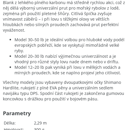
Blank z lehkého plného karbonu má středně rychlou akci, což z
něj dělá výborný univerzální prut pro mořský rybolov z lodě,
zejména při použití pletené šňůry. Citlivá špička zvyšuje
vnímavost záběrů – i při lovu s těžkými olovy ve větších
hloubkách nebo silných proudech zachovává prut perfektní
vyváženost.
Model 30–50 lb je ideální volbou pro hluboké vody podél
evropských pobřeží, kde se vyskytují mimořádně velké
ryby.
Model 20–30 lb nabízí výjimečnou univerzálnost a je
vhodný pro různé styly lovu nade dnem nebo v driftu.
Model 12–20 lb pak vyniká při lovu v mělkých vodách a
mírných proudech, kde se naplno projeví jeho citlivost.
Všechny modely jsou vybaveny dvoupatkovými očky Shimano
Hardlite, rukojetí z plné EVA pěny a univerzálním sedlem
navijáku typu DPS. Spodní část rukojeti je zakončena gumovou
koncovkou s drážkou pro použití v bojovém pásu.
Parametry
Délka
2,29 m
Hmotnost
300 g