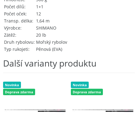
Počet dílů
1+1
Počet oček
12
Transp. délka
1,64 m
Výrobce
SHIMANO
Zátěž
20 lb
Druh rybolovu
Mořský rybolov
Typ rukojeti
Pěnová (EVA)
Další varianty produktu
Novinka
Novinka
Doprava zdarma
Doprava zdarma