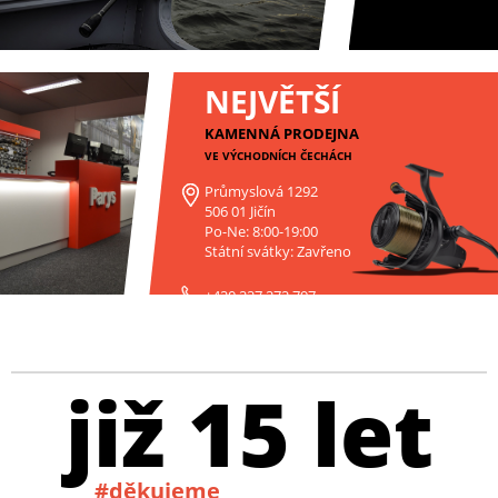
NEJVĚTŠÍ
KAMENNÁ PRODEJNA
VE VÝCHODNÍCH ČECHÁCH
Průmyslová 1292
506 01 Jičín
Po-Ne: 8:00-19:00
Státní svátky: Zavřeno
+420 227 272 797
již 15 let
#děkujeme