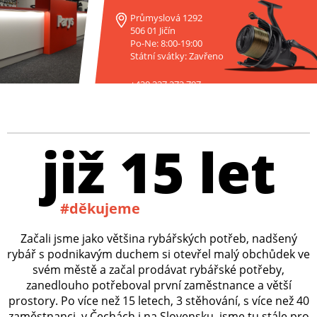
Průmyslová 1292
506 01 Jičín
Po-Ne: 8:00-19:00
Státní svátky: Zavřeno
+420 227 272 797
již 15 let
#děkujeme
Začali jsme jako většina rybářských potřeb, nadšený
rybář s podnikavým duchem si otevřel malý obchůdek ve
svém městě a začal prodávat rybářské potřeby,
zanedlouho potřeboval první zaměstnance a větší
prostory. Po více než 15 letech, 3 stěhování, s více než 40
zaměstnanci, v Čechách i na Slovensku, jsme tu stále pro