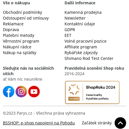
Vše o nákupu
Další informace
Obchodní podmínky
Kamenná prodejna
Odstoupení od smlouvy
Newsletter
Reklamace
Kontaktní údaje
Doprava
GDPR
Platební metody
EET
Věrnostní program
Volné pracovní pozice
Nákupní rádce
Affiliate program
Nákup na splátky
Rybářské zájezdy
Shimano Rod Test Center
Sledujte nás na sociálních
Pravidelná ocenění Shop roku
sítích
2016-2024
ať Vám nic neunikne
©2023 Parys.cz - Všechna práva vyhrazena
BSSHOP: e-shop napojený na Pohodu
Začátek stránky