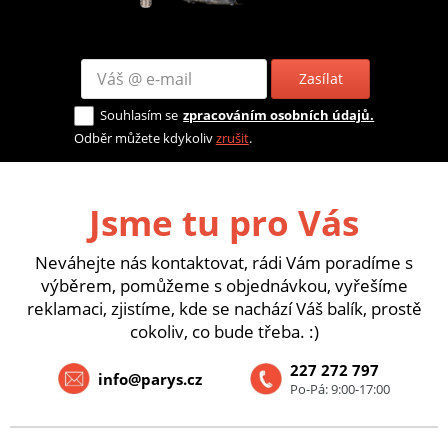
Zasílat
Souhlasím se
zpracováním osobních údajů.
Odběr můžete kdykoliv
zrušit
.
Jsme tu pro Vás
Neváhejte nás kontaktovat, rádi Vám poradíme s
výběrem, pomůžeme s objednávkou, vyřešíme
reklamaci, zjistíme, kde se nachází Váš balík, prostě
cokoliv, co bude třeba. :)
227 272 797
info@parys.cz
Po-Pá: 9:00-17:00