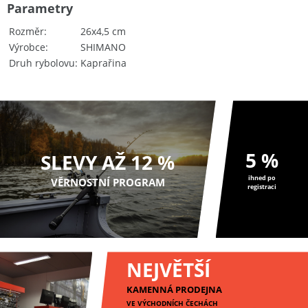
Parametry
Rozměr
26x4,5 cm
Výrobce
SHIMANO
Druh rybolovu
Kaprařina
5 %
SLEVY AŽ 12 %
ihned po
VĚRNOSTNÍ PROGRAM
registraci
NEJVĚTŠÍ
KAMENNÁ PRODEJNA
VE VÝCHODNÍCH ČECHÁCH