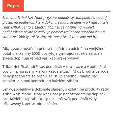
Popis
Shimano Tribal Net Float je vysoce nadnášivý, kompaktní a odolný
plovák na podběrák, který dokonale ladí s designem a kvalitou celé
řady Tribal. Tento elegantní doplněk se nasune na rukojeť
podběráku a pevně se zafixuje pomocí zesíleného suchého zipu a
stahovací šňůrky, takže vždy zůstane přesně tam, kde má být.
Díky vysoce hustému pěnovému jádru a odolnému vnějšímu
potahu z tkaniny 600D poskytuje vynikající vztlak a zároveň
skvěle doplňuje vzhled vaší kaprařské výbavy.
Tribal Net Float udrží váš podběrák v rovnováze a v optimální
pozici – připravený k akci v každé situaci. Ať už brodíte ve vodě,
nebo podebíráte ze břehu, zajišťuje snadnou manipulaci,
stabilitu a plnou kontrolu při každém záběru.
Lehký, spolehlivý a dokonale sladěný s ostatními produkty řady
Tribal – Shimano Tribal Net Float je nepostradatelný doplněk
pro každého kapraře, který chce mít svůj podběrák vždy
připravený k perfektnímu záběru.