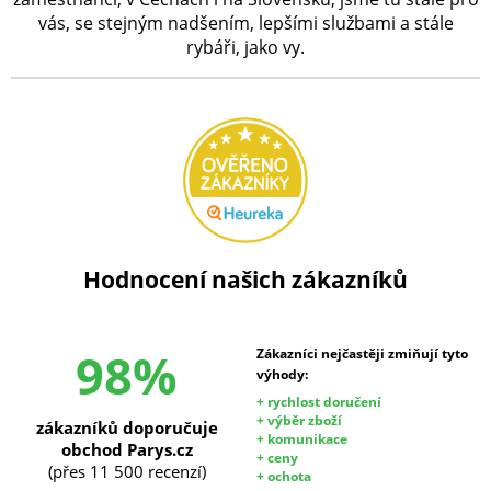
vás, se stejným nadšením, lepšími službami a stále
rybáři, jako vy.
Hodnocení našich zákazníků
98%
Zákazníci nejčastěji zmiňují tyto
výhody:
+ rychlost doručení
+ výběr zboží
zákazníků doporučuje
+ komunikace
obchod Parys.cz
+ ceny
(přes 11 500 recenzí)
+ ochota