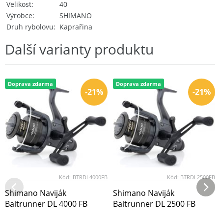
Velikost
40
Výrobce
SHIMANO
Druh rybolovu
Kaprařina
Další varianty produktu
Doprava zdarma
Doprava zdarma
-21%
-21%
Kód:
BTRDL4000FB
Kód:
BTRDL2500FB
Shimano Naviják
Shimano Naviják
Baitrunner DL 4000 FB
Baitrunner DL 2500 FB