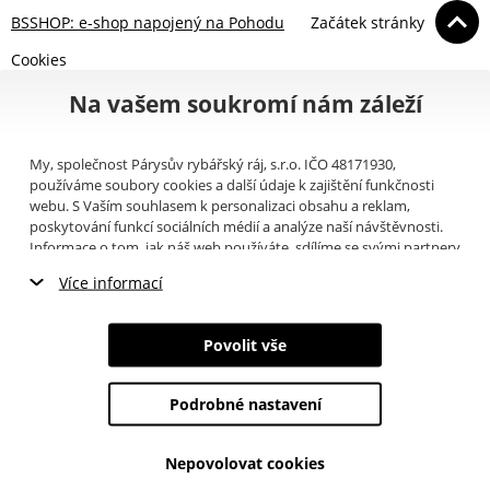
BSSHOP: e-shop napojený na Pohodu
Začátek stránky
Cookies
Na vašem soukromí nám záleží
My, společnost Párysův rybářský ráj, s.r.o. IČO 48171930,
používáme soubory cookies a další údaje k zajištění funkčnosti
webu. S Vaším souhlasem k personalizaci obsahu a reklam,
poskytování funkcí sociálních médií a analýze naší návštěvnosti.
Informace o tom, jak náš web používáte, sdílíme se svými partnery
pro sociální média, inzerci a analýzy (například Google).
Zde
si
Více informací
můžete přečíst, jak tyto informace Google používá. Partneři tyto
údaje mohou kombinovat s dalšími informacemi, které jste jim
Nezbytné cookies
poskytli nebo které získali v důsledku toho, že používáte jejich
Povolit vše
služby. Tyto údaje zahrnují cookies, data z dalších úložišť, IP
Marketingové cookies
adresu a další informace spojené s prohlížením webu. Svůj souhlas
se zpracováním cookies můžete odvolat
zde
.
Podrobné nastavení
Analytické cookies
Nepovolovat cookies
Údaje o uživatelích