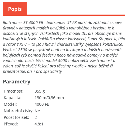
Popis
Baitrunner ST 4000 FB - baitrunner ST-FB patří do základní cenové
úrovně v kategorii malých navijáků s volnoběžnou brzdou. Je k
dispozici ve stejných velikostech jako model DL, ale obsahuje méně
kuličkových ložisek. Pokládka vlasce Varispeed, Super Stopper II, tělo
a rotor z XT-7 – to jsou hlavní charakteristiky vylepšené konstrukce.
Velikost 2500 se perfektně hodí na lov kaprů a dalších houževnatě
bojujících ryb pomocí feederu nebo návnadové bomby na malých
vodních plochách. Větší model 4000 nabízí větší všestrannost a
výkon, což je skvělé řešení pro všechny rybáře – nejen běžné či
příležitostné, ale i pro specialisty.
Parametry
Hmotnost
355 g
Kapacita
130 m/0,36 mm
Model
4000 FB
Náhradní cívky
Ne
Počet ložisek
2
Převod
4,8:1