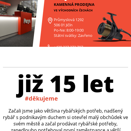
KAMENNÁ PRODEJNA
VE VÝCHODNÍCH ČECHÁCH
Průmyslová 1292
506 01 Jičín
Po-Ne: 8:00-19:00
Státní svátky: Zavřeno
+420 227 272 797
již 15 let
#děkujeme
Začali jsme jako většina rybářských potřeb, nadšený
rybář s podnikavým duchem si otevřel malý obchůdek ve
svém městě a začal prodávat rybářské potřeby,
zanedlouho potřeboval první zaměstnance a větší