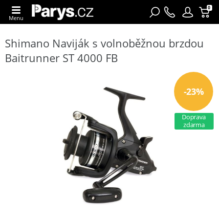
0
Menu
Shimano Naviják s volnoběžnou brzdou
Baitrunner ST 4000 FB
-23%
Doprava
zdarma