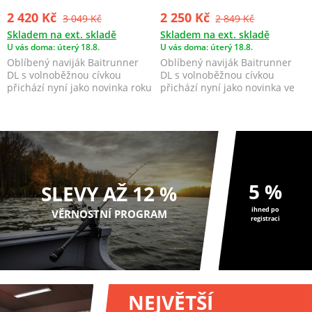
2 420 Kč
2 250 Kč
3 049 Kč
2 849 Kč
Skladem na ext. skladě
Skladem na ext. skladě
U vás doma: úterý 18.8.
U vás doma: úterý 18.8.
Oblíbený naviják Baitrunner
Oblíbený naviják Baitrunner
DL s volnoběžnou cívkou
DL s volnoběžnou cívkou
přichází nyní jako novinka roku
přichází nyní jako novinka ve
2016 ve verzi FB...
verzi FB Oblí...
5 %
SLEVY AŽ 12 %
ihned po
VĚRNOSTNÍ PROGRAM
registraci
NEJVĚTŠÍ