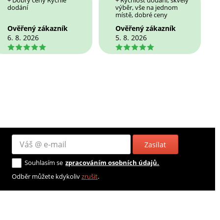
+ Dobrý ceny Rychle
+ Rychlost dodání, skvělý
dodání
výběr, vše na jednom
místě, dobré ceny
Ověřený zákazník
Ověřený zákazník
6. 8. 2026
5. 8. 2026
5
5
Zasílat
Souhlasím se
zpracováním osobních údajů.
Odběr můžete kdykoliv
zrušit
.