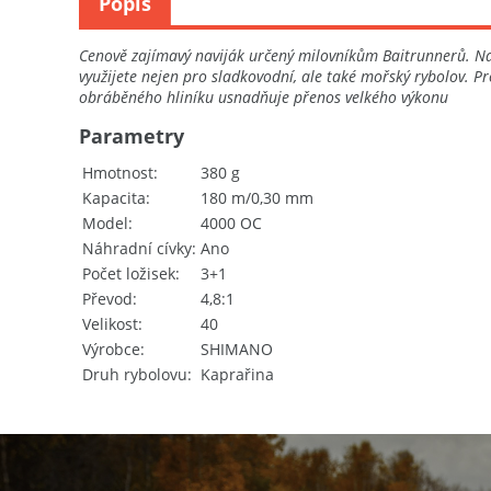
Popis
Cenově zajímavý naviják určený milovníkům Baitrunnerů. Nav
využijete nejen pro sladkovodní, ale také mořský rybolov. 
obráběného hliníku usnadňuje přenos velkého výkonu
Parametry
Hmotnost
380 g
Kapacita
180 m/0,30 mm
Model
4000 OC
Náhradní cívky
Ano
Počet ložisek
3+1
Převod
4,8:1
Velikost
40
Výrobce
SHIMANO
Druh rybolovu
Kaprařina