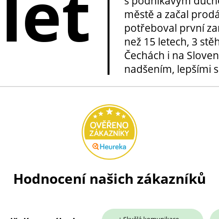
 let
s podnikavým duche
městě a začal prod
potřeboval první za
než 15 letech, 3 stě
Čechách i na Sloven
nadšením, lepšími sl
Hodnocení našich zákazníků