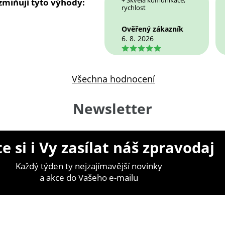
+ Skvělá komunikace,
 zmiňují tyto výhody:
rychlost
Ověřený zákazník
6. 8. 2026
5
Všechna hodnocení
Newsletter
e si i Vy zasílat náš zpravodaj
Každý týden ty nejzajímavější novinky
a akce do Vašeho e-mailu