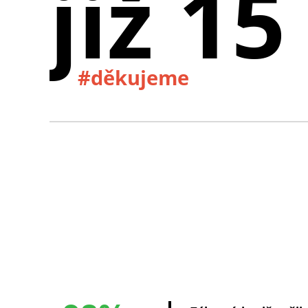
již 15
#děkujeme