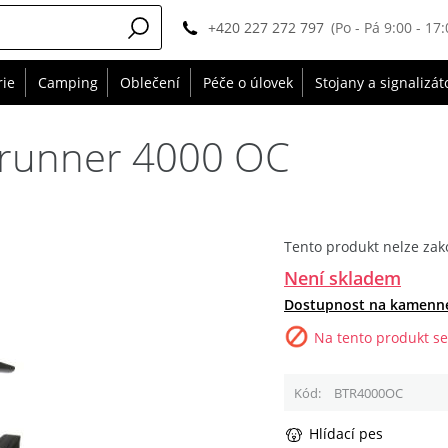
+420 227 272 797
(Po - Pá 9:00 - 17:
rie
Camping
Oblečení
Péče o úlovek
Stojany a signalizát
trunner 4000 OC
Tento produkt nelze zak
Není skladem
Dostupnost na kamenn
Na tento produkt se
Kód
BTR4000OC
Hlídací pes