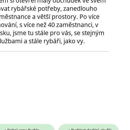
m si otevřel malý obchůdek ve svém
ávat rybářské potřeby, zanedlouho
městnance a větší prostory. Po více
hování, s více než 40 zaměstnanci, v
sku, jsme tu stále pro vás, se stejným
užbami a stále rybáři, jako vy.