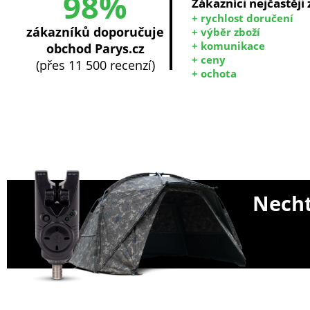
98%
Zákazníci nejčastěji
+ rychlost doručení
zákazníků doporučuje
+ výběr zboží
+ komunikace
obchod Parys.cz
+ ceny
(přes 11 500 recenzí)
+ ochota
Necht