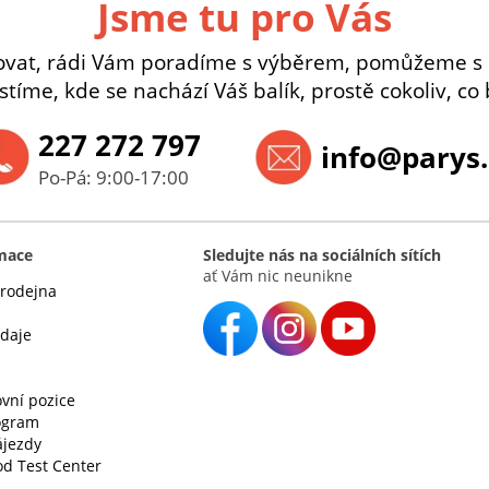
Jsme tu pro Vás
ovat, rádi Vám poradíme s výběrem, pomůžeme s
istíme, kde se nachází Váš balík, prostě cokoliv, co 
227 272 797
info@parys.
Po-Pá: 9:00-17:00
rmace
Sledujte nás na sociálních sítích
ať Vám nic neunikne
rodejna
údaje
vní pozice
rogram
ájezdy
d Test Center