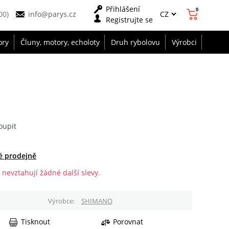
Přihlášení
0
CZ
00)
info@parys.cz
Registrujte se
ory
Čluny, motory, echoloty
Druh rybolovu
Výrobci
oupit
é prodejně
 nevztahují žádné další slevy.
Výrobce
SHIMANO
Tisknout
Porovnat