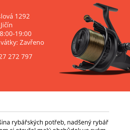
lová 1292
Jičín
 8:00-19:00
svátky: Zavřeno
27 272 797
tšina rybářských potřeb, nadšený rybář