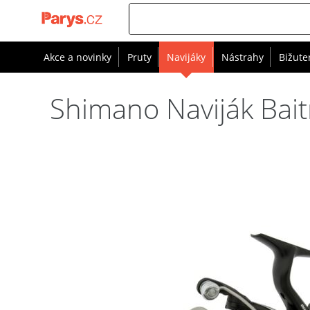
Akce a novinky
Pruty
Navijáky
Nástrahy
Bižute
Shimano Naviják Bai