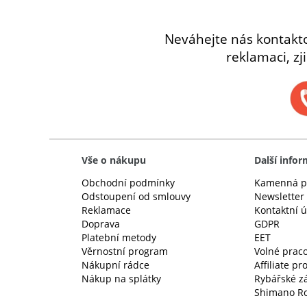
Neváhejte nás kontakt
reklamaci, zj
Vše o nákupu
Další info
Obchodní podmínky
Kamenná p
Odstoupení od smlouvy
Newsletter
Reklamace
Kontaktní 
Doprava
GDPR
Platební metody
EET
Věrnostní program
Volné praco
Nákupní rádce
Affiliate p
Nákup na splátky
Rybářské z
Shimano Ro