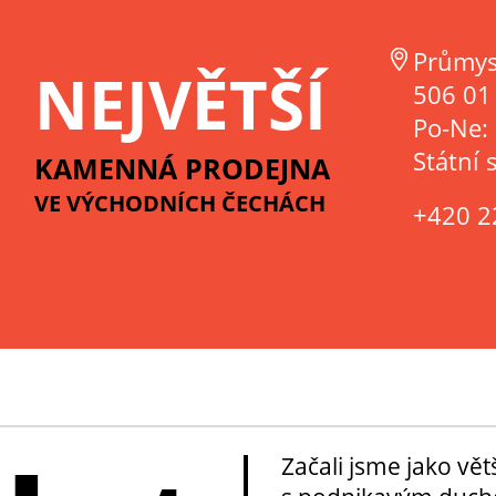
Průmys
NEJVĚTŠÍ
506 01 
Po-Ne:
Státní 
KAMENNÁ PRODEJNA
VE VÝCHODNÍCH ČECHÁCH
+420 2
Začali jsme jako vě