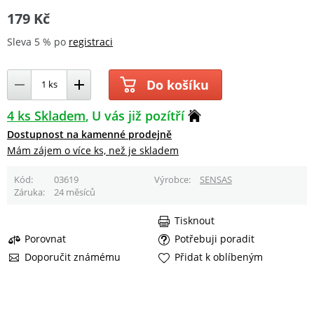
179 Kč
Sleva 5 % po
registraci
Do košíku
4 ks Skladem
U vás již pozítří
Dostupnost na kamenné prodejně
Mám zájem o více ks, než je skladem
Kód
03619
Výrobce
SENSAS
Záruka
24 měsíců
Tisknout
Porovnat
Potřebuji poradit
Doporučit známému
Přidat k oblíbeným