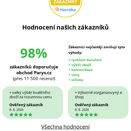
Hodnocení našich zákazníků
98%
Zákazníci nejčastěji zmiňují tyto
výhody:
+ rychlost doručení
+ výběr zboží
zákazníků doporučuje
+ komunikace
obchod Parys.cz
+ ceny
(přes 11 500 recenzí)
+ ochota
+ velký výběr kvalitního
+ Výborně zorganizovyný e
zboží za rozumnou cenu
shop
Ověřený zákazník
Ověřený zákazník
8. 8. 2026
8. 8. 2026
5
5
Všechna hodnocení