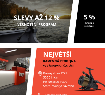
5 %
SLEVY AŽ 12 %
ihned po
VĚRNOSTNÍ PROGRAM
registraci
NEJVĚTŠÍ
KAMENNÁ PRODEJNA
VE VÝCHODNÍCH ČECHÁCH
Průmyslová 1292
506 01 Jičín
Po-Ne: 8:00-19:00
Státní svátky: Zavřeno
+420 227 272 797