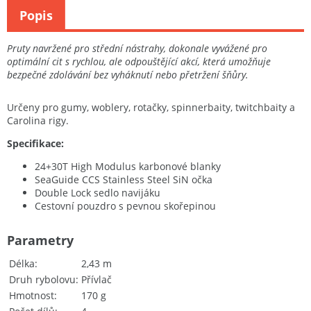
Popis
Pruty navržené pro střední nástrahy, dokonale vyvážené pro
optimální cit s rychlou, ale odpouštějící akcí, která umožňuje
bezpečné zdolávání bez vyháknutí nebo přetržení šňůry.
Určeny pro gumy, woblery, rotačky, spinnerbaity, twitchbaity a
Carolina rigy.
Specifikace:
24+30T High Modulus karbonové blanky
SeaGuide CCS Stainless Steel SiN očka
Double Lock sedlo navijáku
Cestovní pouzdro s pevnou skořepinou
Parametry
Délka
2,43 m
Druh rybolovu
Přívlač
Hmotnost
170 g