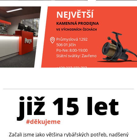
NEJVĚTŠÍ
KAMENNÁ PRODEJNA
VE VÝCHODNÍCH ČECHÁCH
Průmyslová 1292
506 01 Jičín
Po-Ne: 8:00-19:00
Státní svátky: Zavřeno
+420 227 272 797
již 15 let
#děkujeme
Začali jsme jako většina rybářských potřeb, nadšený