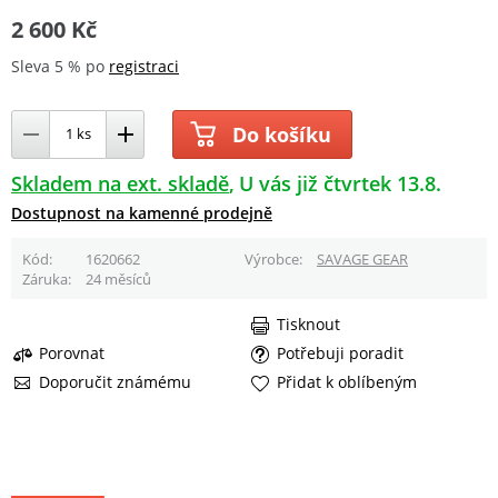
2 600 Kč
Sleva 5 % po
registraci
Do košíku
Skladem na ext. skladě
U vás již čtvrtek 13.8.
Dostupnost na kamenné prodejně
Kód
1620662
Výrobce
SAVAGE GEAR
Záruka
24 měsíců
Tisknout
Porovnat
Potřebuji poradit
Doporučit známému
Přidat k oblíbeným