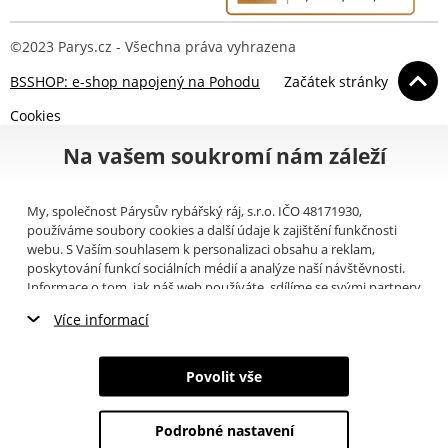
©2023 Parys.cz - Všechna práva vyhrazena
BSSHOP: e-shop napojený na Pohodu
Začátek stránky
Cookies
Na vašem soukromí nám záleží
My, společnost Párysův rybářský ráj, s.r.o. IČO 48171930,
používáme soubory cookies a další údaje k zajištění funkčnosti
webu. S Vaším souhlasem k personalizaci obsahu a reklam,
poskytování funkcí sociálních médií a analýze naší návštěvnosti.
Informace o tom, jak náš web používáte, sdílíme se svými partnery
pro sociální média, inzerci a analýzy (například Google).
Zde
si
Více informací
můžete přečíst, jak tyto informace Google používá. Partneři tyto
údaje mohou kombinovat s dalšími informacemi, které jste jim
Nezbytné cookies
poskytli nebo které získali v důsledku toho, že používáte jejich
Povolit vše
služby. Tyto údaje zahrnují cookies, data z dalších úložišť, IP
Marketingové cookies
adresu a další informace spojené s prohlížením webu. Svůj souhlas
se zpracováním cookies můžete odvolat
zde
.
Podrobné nastavení
Analytické cookies