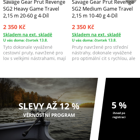
Savage Gear Prut Revenge
Savage Gear Prut Revenge
SG2 Heavy Game Travel
SG2 Medium Game Travel
2,15 m 20-60 g 4-Díl
2,15 m 10-40 g 4-Díl
2 350 Kč
2 350 Kč
Skladem na ext. skladě
Skladem na ext. skladě
U vás doma: čtvrtek 13.8.
U vás doma: čtvrtek 13.8.
Tyto dokonale vyvážené
Pruty navržené pro střední
cestovní pruty, navržené pro
nástrahy, dokonale vyvážené
lov s velkými nástrahami, mají
pro optimální cit s rychlou, ale
optimální cit v k...
odpouštějící...
5 %
SLEVY AŽ 12 %
ihned po
VĚRNOSTNÍ PROGRAM
registraci