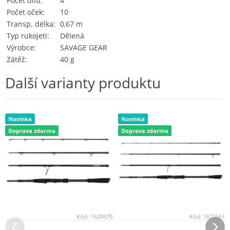
Počet dílů
4
Počet oček
10
Transp. délka
0,67 m
Typ rukojeti
Dělená
Výrobce
SAVAGE GEAR
Zátěž
40 g
Další varianty produktu
Novinka
Novinka
Doprava zdarma
Doprava zdarma
Kód:
1620670
Kód:
1620661