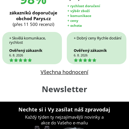
+ rychlost doručení
+ výběr zboží
zákazníků doporučuje
+ komunikace
obchod Parys.cz
+ ceny
(přes 11 500 recenzí)
+ ochota
+ Skvělá komunikace,
+ Dobrý ceny Rychle dodání
rychlost
Ověřený zákazník
Ověřený zákazník
6. 8. 2026
6. 8. 2026
5
5
Všechna hodnocení
Newsletter
Nechte si i Vy zasílat náš zpravodaj
Každý týden ty nejzajímavější novinky a
akce do Vašeho e-mailu