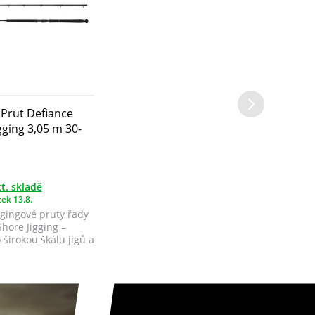
Prut Defiance
gging 3,05 m 30-
t. skladě
ek 13.8.
ggingové pruty řady
hore Jigging –
širokou škálu jigů a