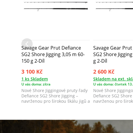
Savage Gear Prut Defiance
Savage Gear Prut
SG2 Shore Jigging 3,05 m 60-
SG2 Shore Jigging
150 g 2-Díl
g 2-Díl
3 100 Kč
2 600 Kč
1 ks Skladem
Skladem na ext. sk
U vás doma: zítra
U vás doma: čtvrtek 13.
Nové Shore Jiggingové pruty řady
Nové Shore Jiggingo
Defiance SG2 Shore Jigging –
Defiance SG2 Shore 
navrženou pro širokou škálu jigů a
navrženou pro širok
vel...
vel...