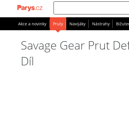
Akce a novinky
Pruty
Navijáky
Nástrahy
Bižute
Savage Gear Prut Def
Díl