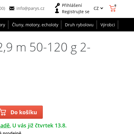
Přihlášení
0
CZ
00)
info@parys.cz
Registrujte se
ory
Čluny, motory, echoloty
Druh rybolovu
Výrobci
2,9 m 50-120 g 2-
Do košíku
ladě
U vás již čtvrtek 13.8.
é prodejně