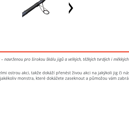
 – navrženou pro širokou škálu jigů a velkých, těžkých tvrdých i měkkých
lmi ostrou akci, takže dokáží přenést živou akci na jakýkoli jig či n
akékoliv monstra, které dokážete zaseknout a půmožou vám zabránit