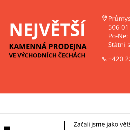
Průmys
NEJVĚTŠÍ
506 01 
Po-Ne:
Státní 
KAMENNÁ PRODEJNA
VE VÝCHODNÍCH ČECHÁCH
+420 2
Začali jsme jako vě