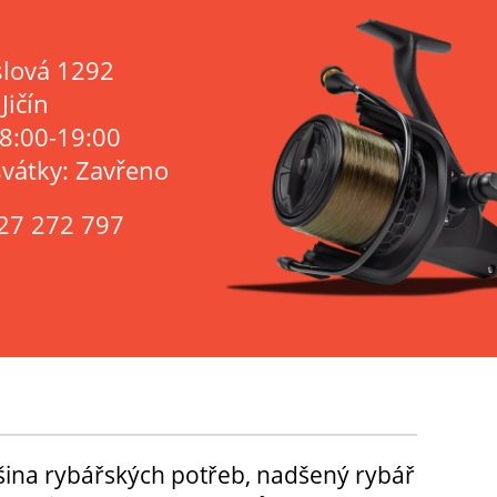
lová 1292
Jičín
 8:00-19:00
svátky: Zavřeno
27 272 797
tšina rybářských potřeb, nadšený rybář