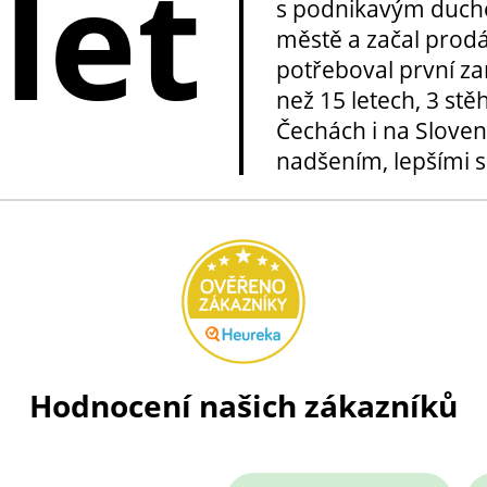
 let
s podnikavým duche
městě a začal prod
potřeboval první za
než 15 letech, 3 stě
Čechách i na Sloven
nadšením, lepšími sl
Hodnocení našich zákazníků