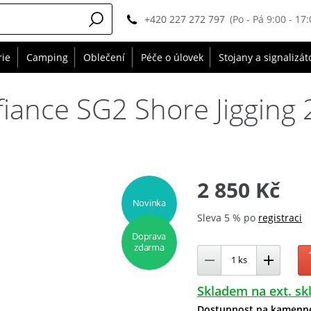
+420 227 272 797
(Po - Pá 9:00 - 17:
rie
Camping
Oblečení
Péče o úlovek
Stojany a signalizát
iance SG2 Shore Jigging 
2 850 Kč
Novinka
Sleva 5 % po
registraci
Doprava
zdarma
Skladem na ext. sk
Dostupnost na kamenn