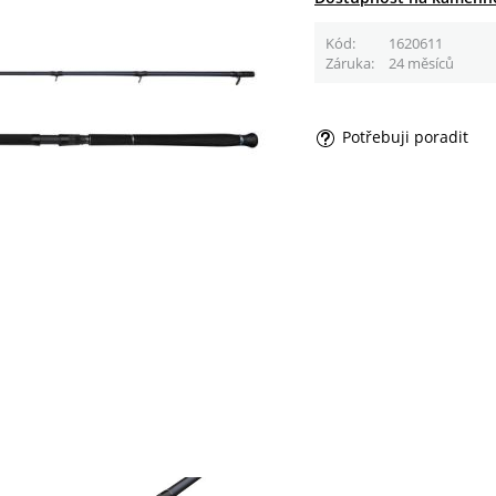
Kód
1620611
Záruka
24 měsíců
Potřebuji poradit