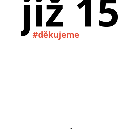
již 15
#děkujeme