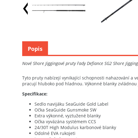
Popis
Nové Shore Jiggingové pruty řady Defiance SG2 Shore Jigging
Tyto pruty nabízejí vynikající schopnosti nahazování a ve
pracují hluboko pod hladnou. Výkonné blanky zvládnou j
Specifikace:
Sedlo navijáku SeaGuide Gold Label
Očka SeaGuide Gunsmoke SW
Extra výkonné, vyztužené blanky
Očka vyvázána systémem CCS
24/30T High Modulus karbonové blanky
Odolné EVA rukojeti