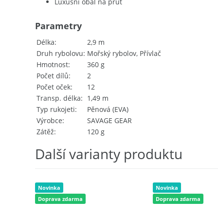
Luxusní obal na prut
Parametry
Délka
2,9 m
Druh rybolovu
Mořský rybolov, Přívlač
Hmotnost
360 g
Počet dílů
2
Počet oček
12
Transp. délka
1,49 m
Typ rukojeti
Pěnová (EVA)
Výrobce
SAVAGE GEAR
Zátěž
120 g
Další varianty produktu
Novinka
Novinka
Doprava zdarma
Doprava zdarma