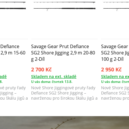
 Defiance
Savage Gear Prut Defiance
Savage Gear 
 2,9 m 15-60
SG2 Shore Jigging 2,9 m 20-80
SG2 Shore Ji
g 2-Díl
100 g 2-Díl
2 700 Kč
2 950 Kč
ladě
Skladem na ext. skladě
Skladem na ex
8.
U vás doma: čtvrtek 13.8.
U vás doma: čtvrt
vé pruty řady
Nové Shore Jiggingové pruty řady
Nové Shore Ji
Jigging –
Defiance SG2 Shore Jigging –
Defiance SG2 S
ou škálu jigů a
navrženou pro širokou škálu jigů a
navrženou pro 
vel...
vel...