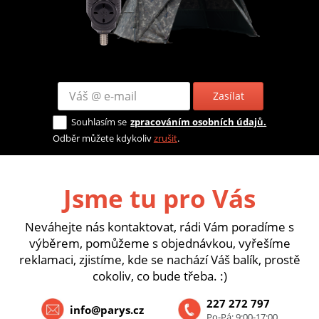
Zasílat
Souhlasím se
zpracováním osobních údajů.
Odběr můžete kdykoliv
zrušit
.
Jsme tu pro Vás
Neváhejte nás kontaktovat, rádi Vám poradíme s
výběrem, pomůžeme s objednávkou, vyřešíme
reklamaci, zjistíme, kde se nachází Váš balík, prostě
cokoliv, co bude třeba. :)
227 272 797
info@parys.cz
Po-Pá: 9:00-17:00