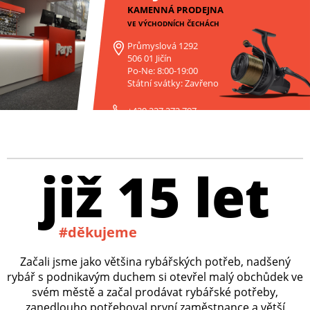
KAMENNÁ PRODEJNA
VE VÝCHODNÍCH ČECHÁCH
Průmyslová 1292
506 01 Jičín
Po-Ne: 8:00-19:00
Státní svátky: Zavřeno
+420 227 272 797
již 15 let
#děkujeme
Začali jsme jako většina rybářských potřeb, nadšený
rybář s podnikavým duchem si otevřel malý obchůdek ve
svém městě a začal prodávat rybářské potřeby,
zanedlouho potřeboval první zaměstnance a větší