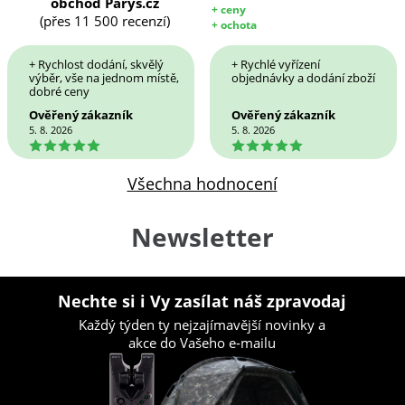
obchod Parys.cz
+ ceny
(přes 11 500 recenzí)
+ ochota
+ Rychlost dodání, skvělý
+ Rychlé vyřízení
výběr, vše na jednom místě,
objednávky a dodání zboží
dobré ceny
Ověřený zákazník
Ověřený zákazník
5. 8. 2026
5. 8. 2026
5
5
Všechna hodnocení
Newsletter
Nechte si i Vy zasílat náš zpravodaj
Každý týden ty nejzajímavější novinky a
akce do Vašeho e-mailu