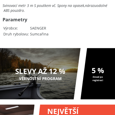
Svinovací metr 3 m S poutkem vč. Spony na opasek,nárazuodolné
ABS pouzdro.
Parametry
Výrobce
SAENGER
Druh rybolovu
Sumcařina
5 %
SLEVY AŽ 12 %
ihned po
VĚRNOSTNÍ PROGRAM
registraci
NEJVĚTŠÍ