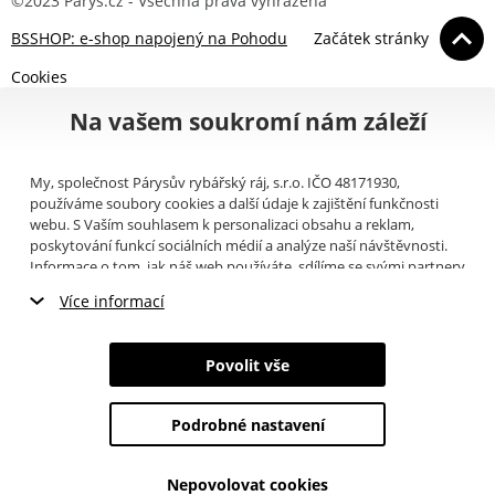
©2023 Parys.cz - Všechna práva vyhrazena
BSSHOP: e-shop napojený na Pohodu
Začátek stránky
Cookies
Na vašem soukromí nám záleží
My, společnost Párysův rybářský ráj, s.r.o. IČO 48171930,
používáme soubory cookies a další údaje k zajištění funkčnosti
webu. S Vaším souhlasem k personalizaci obsahu a reklam,
poskytování funkcí sociálních médií a analýze naší návštěvnosti.
Informace o tom, jak náš web používáte, sdílíme se svými partnery
pro sociální média, inzerci a analýzy (například Google).
Zde
si
Více informací
můžete přečíst, jak tyto informace Google používá. Partneři tyto
údaje mohou kombinovat s dalšími informacemi, které jste jim
Nezbytné cookies
poskytli nebo které získali v důsledku toho, že používáte jejich
Povolit vše
služby. Tyto údaje zahrnují cookies, data z dalších úložišť, IP
Marketingové cookies
adresu a další informace spojené s prohlížením webu. Svůj souhlas
se zpracováním cookies můžete odvolat
zde
.
Podrobné nastavení
Analytické cookies
Nepovolovat cookies
Údaje o uživatelích