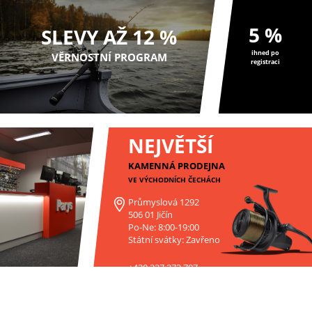
5 %
SLEVY AŽ 12 %
ihned po
VĚRNOSTNÍ PROGRAM
registraci
NEJVĚTŠÍ
KAMENNÁ PRODEJNA
VE VÝCHODNÍCH ČECHÁCH
Průmyslová 1292
506 01 Jičín
Po-Ne: 8:00-19:00
Státní svátky: Zavřeno
+420 227 272 797