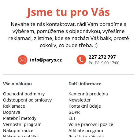
Jsme tu pro Vás
Neváhejte nás kontaktovat, rádi Vám poradíme s
výběrem, pomůžeme s objednávkou, vyřešíme
reklamaci, zjistíme, kde se nachází Váš balík, prostě
cokoliv, co bude třeba. :)
227 272 797
info@parys.cz
Po-Pá: 9:00-17:00
Vše o nákupu
Další informace
Obchodní podmínky
Kamenná prodejna
Odstoupení od smlouvy
Newsletter
Reklamace
Kontaktní údaje
Doprava
GDPR
Platební metody
EET
Věrnostní program
Volné pracovní pozice
Nákupní rádce
Affiliate program
Nákup na splátky
Rybářské zájezdy