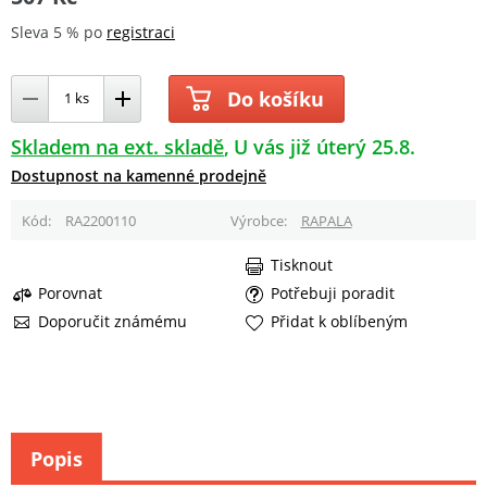
Sleva 5 % po
registraci
Do košíku
Skladem na ext. skladě
U vás již úterý 25.8.
Dostupnost na kamenné prodejně
Kód
RA2200110
Výrobce
RAPALA
Tisknout
Porovnat
Potřebuji poradit
Doporučit známému
Přidat k oblíbeným
Popis