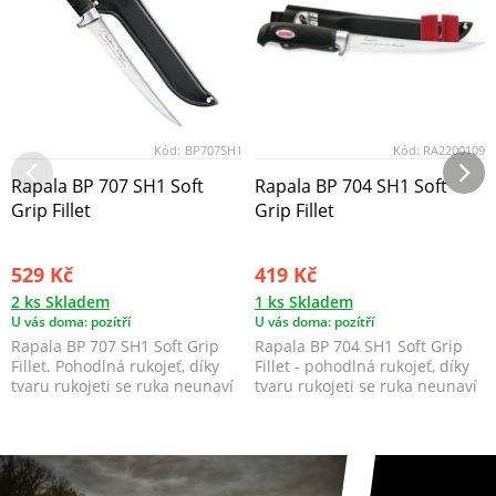
Kód:
BP707SH1
Kód:
RA2200109
Rapala BP 707 SH1 Soft
Rapala BP 704 SH1 Soft
Grip Fillet
Grip Fillet
529 Kč
419 Kč
2 ks Skladem
1 ks Skladem
U vás doma: pozítří
U vás doma: pozítří
Rapala BP 707 SH1 Soft Grip
Rapala BP 704 SH1 Soft Grip
Fillet. Pohodlná rukojeť, díky
Fillet - pohodlná rukojeť, díky
tvaru rukojeti se ruka neunaví
tvaru rukojeti se ruka neunaví
ani po dlo...
an...