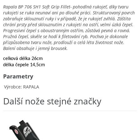
Rapala BP 706 SH1 Soft Grip Fillet- pohodlná rukojeť, díky tvaru
rukojeti se ruka neunaví ani po dlouhé práci. Strukturovaný povrch
zabraňuje sklouznutí ruky i v případě, že je rukojeť zvlhlá. Záštita
chrání prsty před sklouznutím z rukojeti na ostří, velmi úzká čepel.
Progresivní čepel s oboustranným ostřím, zůstává pevná a rovná.
Pružná čepel, skvěle se hodí k filetování ryb. Pochva je dokonale
přizpůsobena tvaru nože, prodlouží o celá léta životnost nože.
Balení obsahuje i jemný brousek.
celková délka 26cm
délka čepele 14,5cm
Parametry
Výrobce
RAPALA
Další nože stejné značky