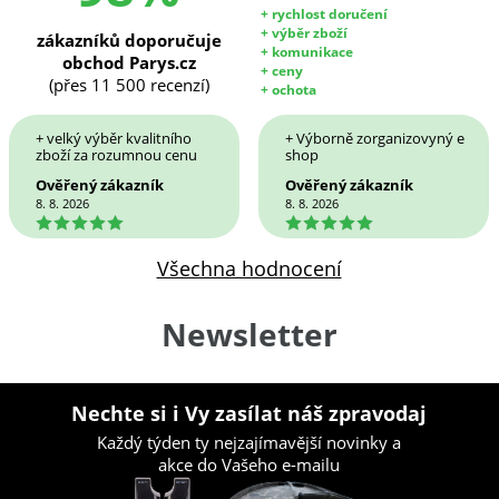
+ rychlost doručení
+ výběr zboží
zákazníků doporučuje
+ komunikace
obchod Parys.cz
+ ceny
(přes 11 500 recenzí)
+ ochota
+ velký výběr kvalitního
+ Výborně zorganizovyný e
zboží za rozumnou cenu
shop
Ověřený zákazník
Ověřený zákazník
8. 8. 2026
8. 8. 2026
5
5
Všechna hodnocení
Newsletter
Nechte si i Vy zasílat náš zpravodaj
Každý týden ty nejzajímavější novinky a
akce do Vašeho e-mailu