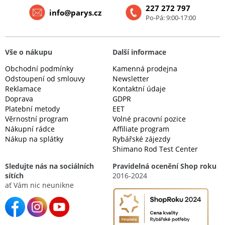
227 272 797
info@parys.cz
Po-Pá: 9:00-17:00
Vše o nákupu
Další informace
Obchodní podmínky
Kamenná prodejna
Odstoupení od smlouvy
Newsletter
Reklamace
Kontaktní údaje
Doprava
GDPR
Platební metody
EET
Věrnostní program
Volné pracovní pozice
Nákupní rádce
Affiliate program
Nákup na splátky
Rybářské zájezdy
Shimano Rod Test Center
Sledujte nás na sociálních
Pravidelná ocenění Shop roku
sítích
2016-2024
ať Vám nic neunikne