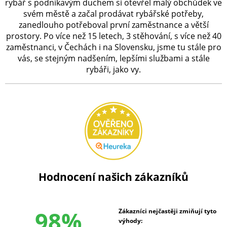
rybář s podnikavým duchem si otevřel malý obchůdek ve
svém městě a začal prodávat rybářské potřeby,
zanedlouho potřeboval první zaměstnance a větší
prostory. Po více než 15 letech, 3 stěhování, s více než 40
zaměstnanci, v Čechách i na Slovensku, jsme tu stále pro
vás, se stejným nadšením, lepšími službami a stále
rybáři, jako vy.
Hodnocení našich zákazníků
98%
Zákazníci nejčastěji zmiňují tyto
výhody: