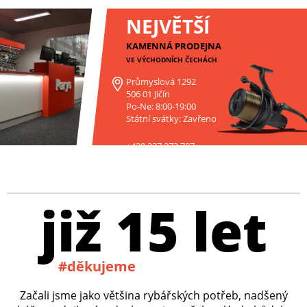
NEJVĚTŠÍ
KAMENNÁ PRODEJNA
VE VÝCHODNÍCH ČECHÁCH
Průmyslová 1292
506 01 Jičín
Po-Ne: 8:00-19:00
Státní svátky: Zavřeno
+420 227 272 797
již 15 let
#děkujeme
Začali jsme jako většina rybářských potřeb, nadšený