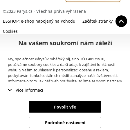
©2023 Parys.cz - Všechna práva vyhrazena
BSSHOP: e-shop napojený na Pohodu
Začátek stránky
Cookies
Na vašem soukromí nám záleží
My, společnost Párysův rybářský ráj, s.r.o. IČO 48171930,
používáme soubory cookies a další údaje k zajištění funkčnosti
webu. S Vaším souhlasem k personalizaci obsahu a reklam,
poskytování funkcí sociálních médií a analýze naší návštěvnosti.
Informace o tom, jak náš web používáte, sdílíme se svými partnery
pro sociální média, inzerci a analýzy (například Google).
Zde
si
Více informací
můžete přečíst, jak tyto informace Google používá. Partneři tyto
údaje mohou kombinovat s dalšími informacemi, které jste jim
Nezbytné cookies
poskytli nebo které získali v důsledku toho, že používáte jejich
Povolit vše
služby. Tyto údaje zahrnují cookies, data z dalších úložišť, IP
Marketingové cookies
adresu a další informace spojené s prohlížením webu. Svůj souhlas
se zpracováním cookies můžete odvolat
zde
.
Podrobné nastavení
Analytické cookies