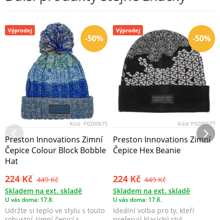
Výprodej
Výprodej
-50%
-50%
Kód:
P0200675
Kód:
P0200677
Preston Innovations Zimní
Preston Innovations Zimní
Čepice Colour Block Bobble
Čepice Hex Beanie
Hat
224 Kč
224 Kč
449 Kč
449 Kč
Skladem na ext. skladě
Skladem na ext. skladě
U vás doma: 17.8.
U vás doma: 17.8.
Udržte si teplo ve stylu s touto
Ideální volba pro ty, kteří
robustní zimní čepicí s
preferují klasický styl.