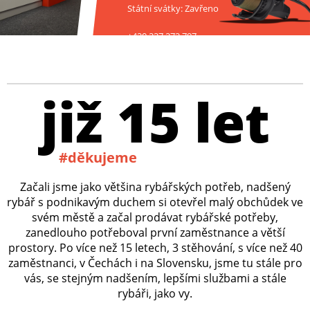
Státní svátky: Zavřeno
+420 227 272 797
již 15 let
#děkujeme
Začali jsme jako většina rybářských potřeb, nadšený
rybář s podnikavým duchem si otevřel malý obchůdek ve
svém městě a začal prodávat rybářské potřeby,
zanedlouho potřeboval první zaměstnance a větší
prostory. Po více než 15 letech, 3 stěhování, s více než 40
zaměstnanci, v Čechách i na Slovensku, jsme tu stále pro
vás, se stejným nadšením, lepšími službami a stále
rybáři, jako vy.