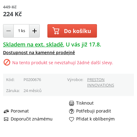
449 Kč
224 Kč
Do košíku
Skladem na ext. skladě
U vás již 17.8.
Dostupnost na kamenné prodejně
Na tento produkt se nevztahují žádné další slevy.
Kód
P0200676
Výrobce
PRESTON
INNOVATIONS
Záruka
24 měsíců
Tisknout
Porovnat
Potřebuji poradit
Doporučit známému
Přidat k oblíbeným