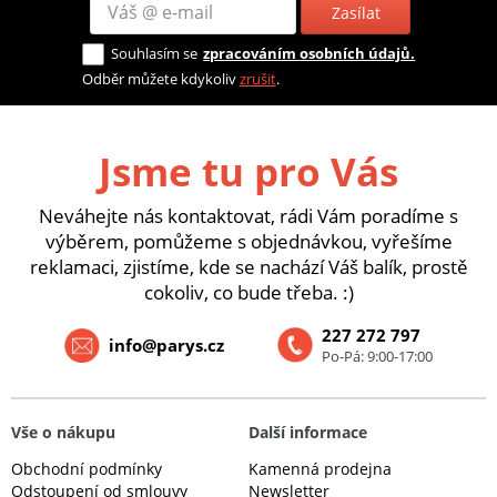
Zasílat
Souhlasím se
zpracováním osobních údajů.
Odběr můžete kdykoliv
zrušit
.
Jsme tu pro Vás
Neváhejte nás kontaktovat, rádi Vám poradíme s
výběrem, pomůžeme s objednávkou, vyřešíme
reklamaci, zjistíme, kde se nachází Váš balík, prostě
cokoliv, co bude třeba. :)
227 272 797
info@parys.cz
Po-Pá: 9:00-17:00
Vše o nákupu
Další informace
Obchodní podmínky
Kamenná prodejna
Odstoupení od smlouvy
Newsletter