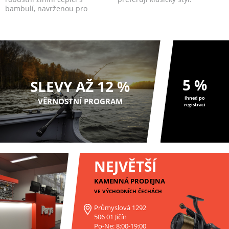
bambulí, navrženou pro
maximální pohodlí a ...
5 %
SLEVY AŽ 12 %
ihned po
VĚRNOSTNÍ PROGRAM
registraci
NEJVĚTŠÍ
KAMENNÁ PRODEJNA
VE VÝCHODNÍCH ČECHÁCH
Průmyslová 1292
506 01 Jičín
Po-Ne: 8:00-19:00