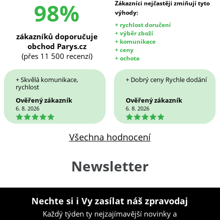
98%
Zákazníci nejčastěji zmiňují tyto
výhody:
+ rychlost doručení
+ výběr zboží
zákazníků doporučuje
+ komunikace
obchod Parys.cz
+ ceny
(přes 11 500 recenzí)
+ ochota
+ Skvělá komunikace,
+ Dobrý ceny Rychle dodání
rychlost
Ověřený zákazník
Ověřený zákazník
6. 8. 2026
6. 8. 2026
5
5
Všechna hodnocení
Newsletter
Nechte si i Vy zasílat náš zpravodaj
Každý týden ty nejzajímavější novinky a