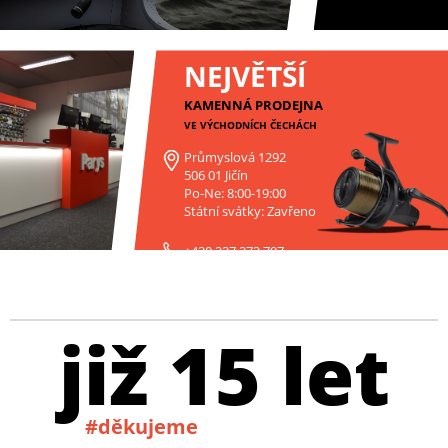
NEJVĚTŠÍ
KAMENNÁ PRODEJNA
VE VÝCHODNÍCH ČECHÁCH
Průmyslová 1292
506 01 Jičín
Po-Ne: 8:00-19:00
Státní svátky: Zavřeno
+420 227 272 797
již 15 let
#děkujeme