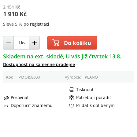
2 151 Kč
1 910 Kč
Sleva 5 % po
registraci
Do košíku
Skladem na ext. skladě
U vás již čtvrtek 13.8.
Dostupnost na kamenné prodejně
Kód
PMC458800
Výrobce
PLANO
Tisknout
Porovnat
Potřebuji poradit
Doporučit známému
Přidat k oblíbeným