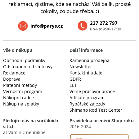
reklamaci, zjistíme, kde se nachází Váš balík, prostě
cokoliv, co bude třeba. :)
227 272 797
info@parys.cz
Po-Pá: 9:00-17:00
Vše o nákupu
Další informace
Obchodní podmínky
Kamenná prodejna
Odstoupení od smlouvy
Newsletter
Reklamace
Kontaktní údaje
Doprava
GDPR
Platební metody
EET
Věrnostní program
Volné pracovní pozice
Nákupní rádce
Affiliate program
Nákup na splátky
Rybářské zájezdy
Shimano Rod Test Center
Sledujte nás na sociálních
Pravidelná ocenění Shop roku
sítích
2016-2024
ať Vám nic neunikne