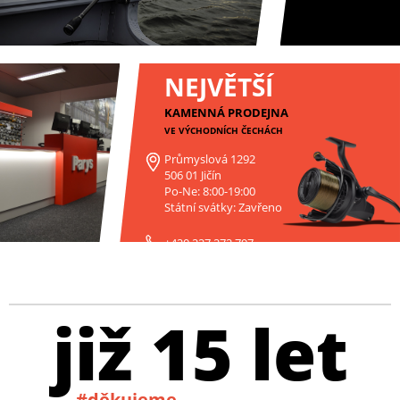
NEJVĚTŠÍ
KAMENNÁ PRODEJNA
VE VÝCHODNÍCH ČECHÁCH
Průmyslová 1292
506 01 Jičín
Po-Ne: 8:00-19:00
Státní svátky: Zavřeno
+420 227 272 797
již 15 let
#děkujeme