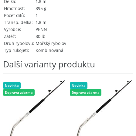
Délka
1,8 m
Hmotnost
895 g
Počet dílů
1
Transp. délka
1,8 m
Výrobce
PENN
Zátěž
80 lb
Druh rybolovu
Mořský rybolov
Typ rukojeti
Kombinovaná
Další varianty produktu
Novinka
Novinka
Doprava zdarma
Doprava zdarma