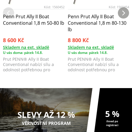
Kód:
1560452
Kód:
1560454
Penn Prut Ally II Boat
Penn Prut Ally II Boat
Conventional 1,8 m 50-80 lb
Conventional 1,8 m 80-130
lb
8 600 Kč
8 800 Kč
Skladem na ext. skladě
Skladem na ext. skladě
U vás doma: pátek 14.8.
U vás doma: pátek 14.8.
Prut PENN® Ally II Boat
Prut PENN® Ally II Boat
Conventional nabízí sílu a
Conventional nabízí sílu a
odolnost potřebnou pro
odolnost potřebnou pro
mořský rybolov na otevřené...
mořský rybolov na otevřené...
5 %
SLEVY AŽ 12 %
ihned po
VĚRNOSTNÍ PROGRAM
registraci