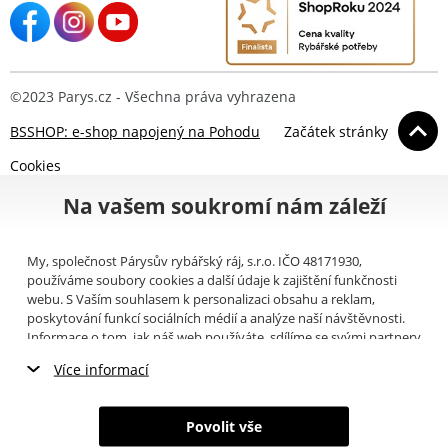
©2023 Parys.cz - Všechna práva vyhrazena
BSSHOP: e-shop napojený na Pohodu
Začátek stránky
Cookies
Na vašem soukromí nám záleží
My, společnost Párysův rybářský ráj, s.r.o. IČO 48171930,
používáme soubory cookies a další údaje k zajištění funkčnosti
webu. S Vaším souhlasem k personalizaci obsahu a reklam,
poskytování funkcí sociálních médií a analýze naší návštěvnosti.
Informace o tom, jak náš web používáte, sdílíme se svými partnery
pro sociální média, inzerci a analýzy (například Google).
Zde
si
Více informací
můžete přečíst, jak tyto informace Google používá. Partneři tyto
údaje mohou kombinovat s dalšími informacemi, které jste jim
Nezbytné cookies
poskytli nebo které získali v důsledku toho, že používáte jejich
Povolit vše
služby. Tyto údaje zahrnují cookies, data z dalších úložišť, IP
Marketingové cookies