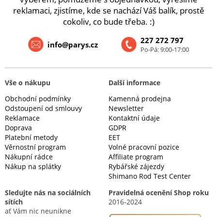
reklamaci, zjistíme, kde se nachází Váš balík, prostě
cokoliv, co bude třeba. :)
227 272 797
info@parys.cz
Po-Pá: 9:00-17:00
Vše o nákupu
Další informace
Obchodní podmínky
Kamenná prodejna
Odstoupení od smlouvy
Newsletter
Reklamace
Kontaktní údaje
Doprava
GDPR
Platební metody
EET
Věrnostní program
Volné pracovní pozice
Nákupní rádce
Affiliate program
Nákup na splátky
Rybářské zájezdy
Shimano Rod Test Center
Sledujte nás na sociálních
Pravidelná ocenění Shop roku
sítích
2016-2024
ať Vám nic neunikne