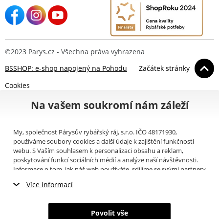
©2023 Parys.cz - Všechna práva vyhrazena
BSSHOP: e-shop napojený na Pohodu
Začátek stránky
Cookies
Na vašem soukromí nám záleží
My, společnost Párysův rybářský ráj, s.r.o. IČO 48171930,
používáme soubory cookies a další údaje k zajištění funkčnosti
webu. S Vaším souhlasem k personalizaci obsahu a reklam,
poskytování funkcí sociálních médií a analýze naší návštěvnosti.
Informace o tom, jak náš web používáte, sdílíme se svými partnery
pro sociální média, inzerci a analýzy (například Google).
Zde
si
Více informací
můžete přečíst, jak tyto informace Google používá. Partneři tyto
údaje mohou kombinovat s dalšími informacemi, které jste jim
Nezbytné cookies
poskytli nebo které získali v důsledku toho, že používáte jejich
Povolit vše
služby. Tyto údaje zahrnují cookies, data z dalších úložišť, IP