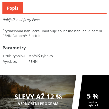
Popis
Nabíječka od firmy Penn.
Čtyřnásobná nabíječka umožňuje současné nabíjení 4 baterií
PENN Fathom™ Electric.
Parametry
Druh rybolovu
Mořský rybolov
Výrobce
PENN
5 %
SLEVY AŽ 12 %
ihned po
VĚRNOSTNÍ PROGRAM
registraci