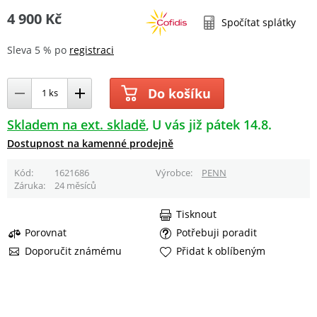
4 900 Kč
Spočítat splátky
Sleva 5 % po
registraci
Do košíku
Skladem na ext. skladě
U vás již pátek 14.8.
Dostupnost na kamenné prodejně
Kód
1621686
Výrobce
PENN
Záruka
24 měsíců
Tisknout
Porovnat
Potřebuji poradit
Doporučit známému
Přidat k oblíbeným