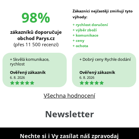
98%
Zákazníci nejčastěji zmiňují tyto
výhody:
+ rychlost doručení
+ výběr zboží
zákazníků doporučuje
+ komunikace
obchod Parys.cz
+ ceny
(přes 11 500 recenzí)
+ ochota
+ Skvělá komunikace,
+ Dobrý ceny Rychle dodání
rychlost
Ověřený zákazník
Ověřený zákazník
6. 8. 2026
6. 8. 2026
5
5
Všechna hodnocení
Newsletter
Nechte si i Vy zasílat náš zpravodaj