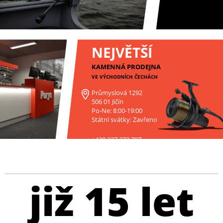
NEJVĚTŠÍ
KAMENNÁ PRODEJNA
VE VÝCHODNÍCH ČECHÁCH
Průmyslová 1292
506 01 Jičín
Po-Ne: 8:00-19:00
Státní svátky: Zavřeno
+420 227 272 797
již 15 let