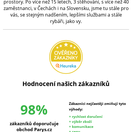
prostory. Po více než 15 letech, 3 stěhování, s více než 40
zaměstnanci, v Čechách i na Slovensku, jsme tu stále pro
vás, se stejným nadšením, lepšími službami a stále
rybáři, jako vy.
Hodnocení našich zákazníků
98%
Zákazníci nejčastěji zmiňují tyto
výhody:
+ rychlost doručení
+ výběr zboží
zákazníků doporučuje
+ komunikace
obchod Parys.cz
+ ceny