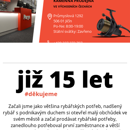
KAMENNÁ PRODEJNA
VE VÝCHODNÍCH ČECHÁCH
Průmyslová 1292
506 01 Jičín
Po-Ne: 8:00-19:00
Státní svátky: Zavřeno
+420 227 272 797
již 15 let
#děkujeme
Začali jsme jako většina rybářských potřeb, nadšený
rybář s podnikavým duchem si otevřel malý obchůdek ve
svém městě a začal prodávat rybářské potřeby,
zanedlouho potřeboval první zaměstnance a větší