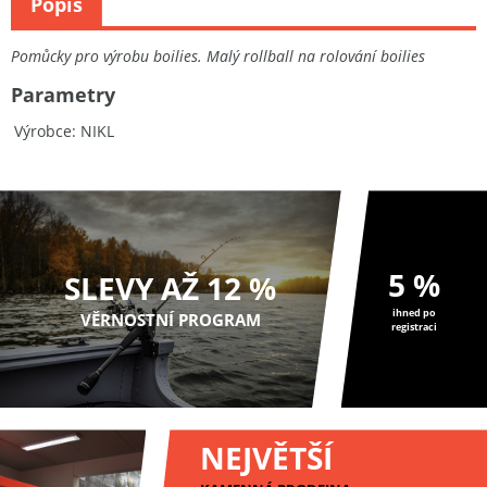
Popis
Pomůcky pro výrobu boilies. Malý rollball na rolování boilies
Parametry
Výrobce
NIKL
5 %
SLEVY AŽ 12 %
ihned po
VĚRNOSTNÍ PROGRAM
registraci
NEJVĚTŠÍ