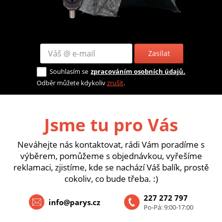
Zasílat
Souhlasím se
zpracováním osobních údajů.
Odběr můžete kdykoliv
zrušit
.
Jsme tu pro Vás
Neváhejte nás kontaktovat, rádi Vám poradíme s
výběrem, pomůžeme s objednávkou, vyřešíme
reklamaci, zjistíme, kde se nachází Váš balík, prostě
cokoliv, co bude třeba. :)
227 272 797
info@parys.cz
Po-Pá: 9:00-17:00