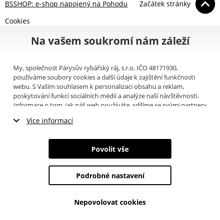
BSSHOP: e-shop napojený na Pohodu
Začátek stránky
Cookies
Na vašem soukromí nám záleží
My, společnost Párysův rybářský ráj, s.r.o. IČO 48171930,
používáme soubory cookies a další údaje k zajištění funkčnosti
webu. S Vaším souhlasem k personalizaci obsahu a reklam,
poskytování funkcí sociálních médií a analýze naší návštěvnosti.
Informace o tom, jak náš web používáte, sdílíme se svými partnery
pro sociální média, inzerci a analýzy (například Google).
Zde
si
Více informací
můžete přečíst, jak tyto informace Google používá. Partneři tyto
údaje mohou kombinovat s dalšími informacemi, které jste jim
Nezbytné cookies
poskytli nebo které získali v důsledku toho, že používáte jejich
Povolit vše
služby. Tyto údaje zahrnují cookies, data z dalších úložišť, IP
Marketingové cookies
adresu a další informace spojené s prohlížením webu. Svůj souhlas
se zpracováním cookies můžete odvolat
zde
.
Podrobné nastavení
Analytické cookies
Nepovolovat cookies
Údaje o uživatelích