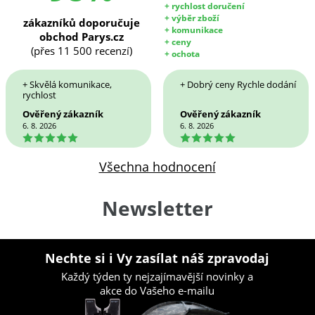
+ rychlost doručení
+ výběr zboží
zákazníků doporučuje
+ komunikace
obchod Parys.cz
+ ceny
(přes 11 500 recenzí)
+ ochota
+ Skvělá komunikace,
+ Dobrý ceny Rychle dodání
rychlost
Ověřený zákazník
Ověřený zákazník
6. 8. 2026
6. 8. 2026
5
5
Všechna hodnocení
Newsletter
Nechte si i Vy zasílat náš zpravodaj
Každý týden ty nejzajímavější novinky a
akce do Vašeho e-mailu