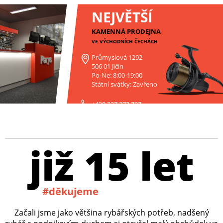
NEJVĚTŠÍ
KAMENNÁ PRODEJNA
VE VÝCHODNÍCH ČECHÁCH
Průmyslová 1292
506 01 Jičín
Po-Ne: 8:00-19:00
Státní svátky: Zavřeno
+420 227 272 797
již 15 let
#děkujeme
Začali jsme jako většina rybářských potřeb, nadšený