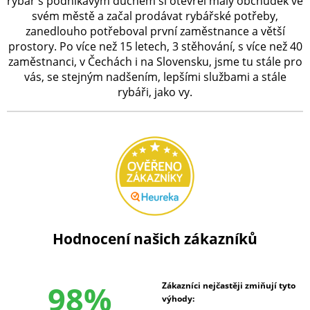
rybář s podnikavým duchem si otevřel malý obchůdek ve
svém městě a začal prodávat rybářské potřeby,
zanedlouho potřeboval první zaměstnance a větší
prostory. Po více než 15 letech, 3 stěhování, s více než 40
zaměstnanci, v Čechách i na Slovensku, jsme tu stále pro
vás, se stejným nadšením, lepšími službami a stále
rybáři, jako vy.
Hodnocení našich zákazníků
98%
Zákazníci nejčastěji zmiňují tyto
výhody: