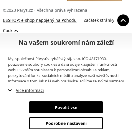
©2023 Parys.cz - Všechna práva vyhrazena
BSSHOP: e-shop napojený na Pohodu
Začátek stránky
Cookies
Na vašem soukromí nám záleží
My, společnost Párysův rybářský ráj, s.r.o. IČO 48171930,
používáme soubory cookies a další údaje k zajištění funkčnosti
webu. S Vaším souhlasem k personalizaci obsahu a reklam,
poskytování funkcí sociálních médií a analýze naší návštěvnosti.
Informace o tom, jak náš web používáte, sdílíme se svými partnery
pro sociální média, inzerci a analýzy (například Google).
Zde
si
Více informací
můžete přečíst, jak tyto informace Google používá. Partneři tyto
údaje mohou kombinovat s dalšími informacemi, které jste jim
Nezbytné cookies
poskytli nebo které získali v důsledku toho, že používáte jejich
Povolit vše
služby. Tyto údaje zahrnují cookies, data z dalších úložišť, IP
Marketingové cookies
adresu a další informace spojené s prohlížením webu. Svůj souhlas
se zpracováním cookies můžete odvolat
zde
.
Podrobné nastavení
Analytické cookies