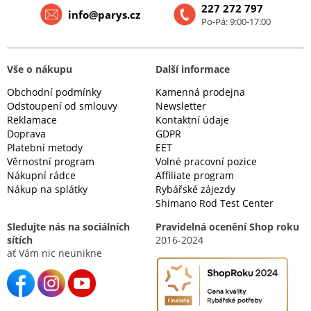
227 272 797
info@parys.cz
Po-Pá: 9:00-17:00
Vše o nákupu
Další informace
Obchodní podmínky
Kamenná prodejna
Odstoupení od smlouvy
Newsletter
Reklamace
Kontaktní údaje
Doprava
GDPR
Platební metody
EET
Věrnostní program
Volné pracovní pozice
Nákupní rádce
Affiliate program
Nákup na splátky
Rybářské zájezdy
Shimano Rod Test Center
Sledujte nás na sociálních
Pravidelná ocenění Shop roku
sítích
2016-2024
ať Vám nic neunikne