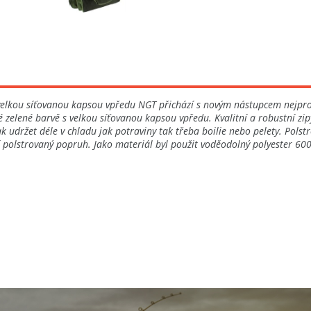
s velkou síťovanou kapsou vpředu NGT přichází s novým nástupcem nejpro
ké zelené barvě s velkou síťovanou kapsou vpředu. Kvalitní a robustní zi
udržet déle v chladu jak potraviny tak třeba boilie nebo pelety. Polstro
ní polstrovaný popruh. Jako materiál byl použit voděodolný polyester 6