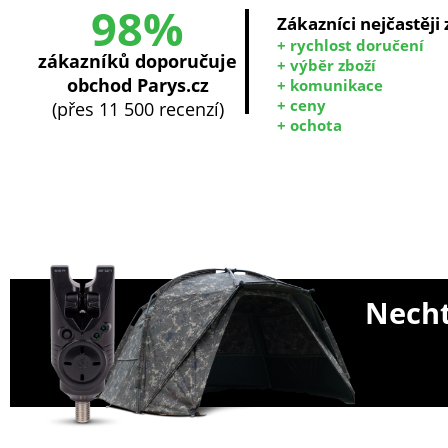
98%
Zákazníci nejčastěji
+ rychlost doručení
zákazníků doporučuje
+ výběr zboží
obchod Parys.cz
+ komunikace
+ ceny
(přes 11 500 recenzí)
+ ochota
Necht