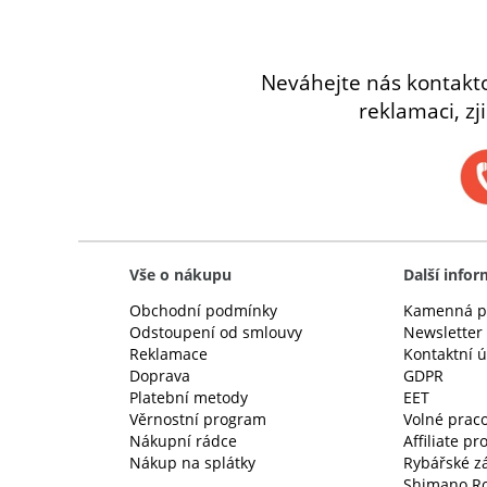
Neváhejte nás kontakt
reklamaci, zj
Vše o nákupu
Další info
Obchodní podmínky
Kamenná p
Odstoupení od smlouvy
Newsletter
Reklamace
Kontaktní 
Doprava
GDPR
Platební metody
EET
Věrnostní program
Volné praco
Nákupní rádce
Affiliate p
Nákup na splátky
Rybářské z
Shimano Ro