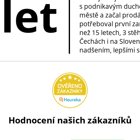
 let
s podnikavým duche
městě a začal prod
potřeboval první za
než 15 letech, 3 stě
Čechách i na Sloven
nadšením, lepšími sl
Hodnocení našich zákazníků