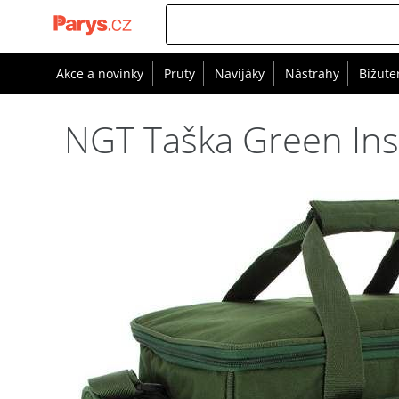
Akce a novinky
Pruty
Navijáky
Nástrahy
Bižute
NGT Taška Green Insu