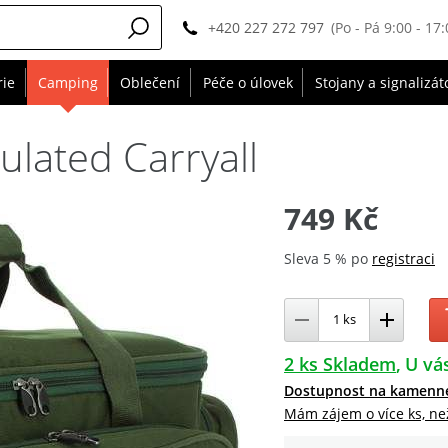
+420 227 272 797
(Po - Pá 9:00 - 17:
rie
Camping
Oblečení
Péče o úlovek
Stojany a signalizát
lated Carryall
749 Kč
Sleva 5 % po
registraci
2 ks Skladem
U vás
Dostupnost na kamenn
Mám zájem o více ks, ne