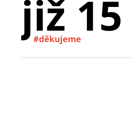
již 15
#děkujeme