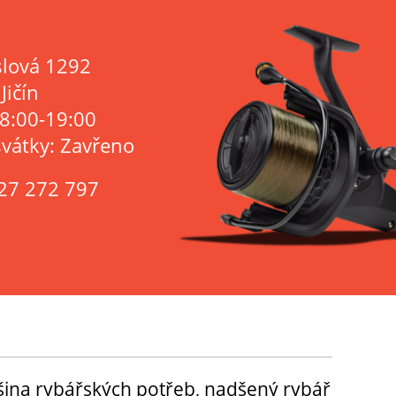
lová 1292
Jičín
 8:00-19:00
svátky: Zavřeno
27 272 797
tšina rybářských potřeb, nadšený rybář