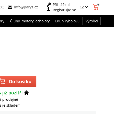
Přihlášení
0
CZ
00)
info@parys.cz
Registrujte se
ory
Čluny, motory, echoloty
Druh rybolovu
Výrobci
Do košíku
 již pozítří
é prodejně
ž je skladem