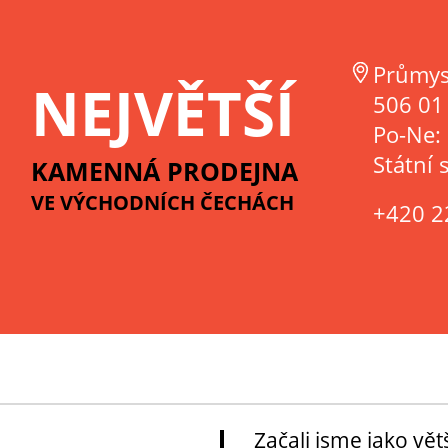
Průmys
NEJVĚTŠÍ
506 01 
Po-Ne:
Státní 
KAMENNÁ PRODEJNA
VE VÝCHODNÍCH ČECHÁCH
+420 2
Začali jsme jako vě