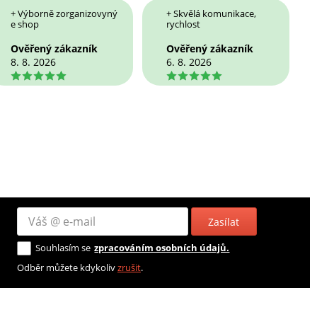
+ Výborně zorganizovyný
+ Skvělá komunikace,
e shop
rychlost
Ověřený zákazník
Ověřený zákazník
8. 8. 2026
6. 8. 2026
5
5
Zasílat
Souhlasím se
zpracováním osobních údajů.
Odběr můžete kdykoliv
zrušit
.