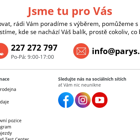
Jsme tu pro Vás
ovat, rádi Vám poradíme s výběrem, pomůžeme s
istíme, kde se nachází Váš balík, prostě cokoliv, co 
227 272 797
info@parys.
Po-Pá: 9:00-17:00
rmace
Sledujte nás na sociálních sítích
ať Vám nic neunikne
rodejna
údaje
vní pozice
rogram
ájezdy
d Test Center