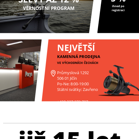
ihned po
VĚRNOSTNÍ PROGRAM
registraci
NEJVĚTŠÍ
KAMENNÁ PRODEJNA
VE VÝCHODNÍCH ČECHÁCH
Průmyslová 1292
506 01 Jičín
Po-Ne: 8:00-19:00
Státní svátky: Zavřeno
+420 227 272 797