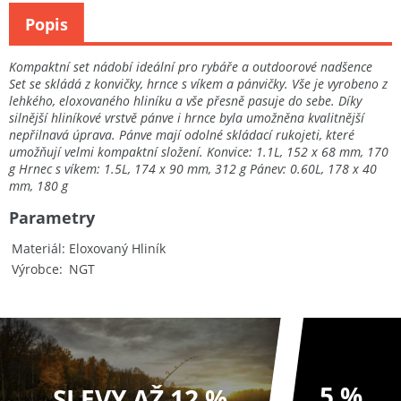
Popis
Kompaktní set nádobí ideální pro rybáře a outdoorové nadšence
Set se skládá z konvičky, hrnce s víkem a pánvičky. Vše je vyrobeno z
lehkého, eloxovaného hliníku a vše přesně pasuje do sebe. Díky
silnější hliníkové vrstvě pánve i hrnce byla umožněna kvalitnější
nepřilnavá úprava. Pánve mají odolné skládací rukojeti, které
umožňují velmi kompaktní složení. Konvice: 1.1L, 152 x 68 mm, 170
g Hrnec s víkem: 1.5L, 174 x 90 mm, 312 g Pánev: 0.60L, 178 x 40
mm, 180 g
Parametry
Materiál
Eloxovaný Hliník
Výrobce
NGT
5 %
SLEVY AŽ 12 %