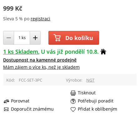
999 Kč
Sleva 5 % po
registraci
Do košíku
1 ks Skladem
U vás již pondělí 10.8.
Dostupnost na kamenné prodejně
Mám zájem o více ks, než je skladem
Kód
FCC-SET-3PC
Výrobce
NGT
Tisknout
Porovnat
Potřebuji poradit
Doporučit známému
Přidat k oblíbeným