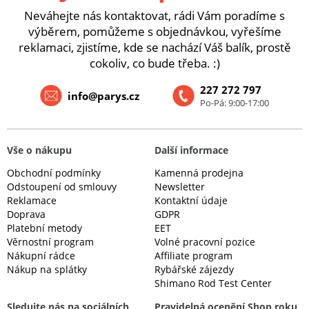
Neváhejte nás kontaktovat, rádi Vám poradíme s
výběrem, pomůžeme s objednávkou, vyřešíme
reklamaci, zjistíme, kde se nachází Váš balík, prostě
cokoliv, co bude třeba. :)
227 272 797
info@parys.cz
Po-Pá: 9:00-17:00
Vše o nákupu
Další informace
Obchodní podmínky
Kamenná prodejna
Odstoupení od smlouvy
Newsletter
Reklamace
Kontaktní údaje
Doprava
GDPR
Platební metody
EET
Věrnostní program
Volné pracovní pozice
Nákupní rádce
Affiliate program
Nákup na splátky
Rybářské zájezdy
Shimano Rod Test Center
Sledujte nás na sociálních
Pravidelná ocenění Shop roku