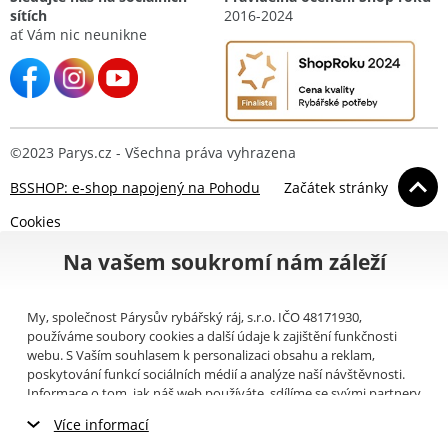
sítích
2016-2024
ať Vám nic neunikne
©2023 Parys.cz - Všechna práva vyhrazena
BSSHOP: e-shop napojený na Pohodu
Začátek stránky
Cookies
Na vašem soukromí nám záleží
My, společnost Párysův rybářský ráj, s.r.o. IČO 48171930,
používáme soubory cookies a další údaje k zajištění funkčnosti
webu. S Vaším souhlasem k personalizaci obsahu a reklam,
poskytování funkcí sociálních médií a analýze naší návštěvnosti.
Informace o tom, jak náš web používáte, sdílíme se svými partnery
pro sociální média, inzerci a analýzy (například Google).
Zde
si
Více informací
můžete přečíst, jak tyto informace Google používá. Partneři tyto