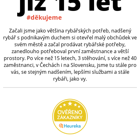
již 15 let
#děkujeme
Začali jsme jako většina rybářských potřeb, nadšený
rybář s podnikavým duchem si otevřel malý obchůdek ve
svém městě a začal prodávat rybářské potřeby,
zanedlouho potřeboval první zaměstnance a větší
prostory. Po více než 15 letech, 3 stěhování, s více než 40
zaměstnanci, v Čechách i na Slovensku, jsme tu stále pro
vás, se stejným nadšením, lepšími službami a stále
rybáři, jako vy.