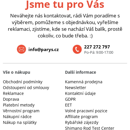
Jsme tu pro Vás
Neváhejte nás kontaktovat, rádi Vám poradíme s
výběrem, pomůžeme s objednávkou, vyřešíme
reklamaci, zjistíme, kde se nachází Váš balík, prostě
cokoliv, co bude třeba. :)
227 272 797
info@parys.cz
Po-Pá: 9:00-17:00
Vše o nákupu
Další informace
Obchodní podmínky
Kamenná prodejna
Odstoupení od smlouvy
Newsletter
Reklamace
Kontaktní údaje
Doprava
GDPR
Platební metody
EET
Věrnostní program
Volné pracovní pozice
Nákupní rádce
Affiliate program
Nákup na splátky
Rybářské zájezdy
Shimano Rod Test Center