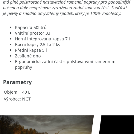
má plně polstrované nastavitelné ramenní popruhy pro pohodlnější
nošení a dále neoprénem vyztuženou zadní zádovou část. Součástí
je pevný a snadno omyvatelný spodek, který je 100% vodotěsný.
Kapacita 50litrů
Vnitřní prostor 33 l
Horní integrovaná kapsa 7 l
Boční kapsy 2,5 l x 2 ks
Přední kapsa 5 l
Zesílené dno
Ergonomická zádní část s polstovanými ramenními
popruhy
Parametry
Objem
40 L
Výrobce
NGT