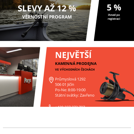
5 %
SLEVY AŽ 12 %
ihned po
VĚRNOSTNÍ PROGRAM
registraci
NEJVĚTŠÍ
KAMENNÁ PRODEJNA
VE VÝCHODNÍCH ČECHÁCH
Průmyslová 1292
506 01 Jičín
Po-Ne: 8:00-19:00
Státní svátky: Zavřeno
+420 227 272 797