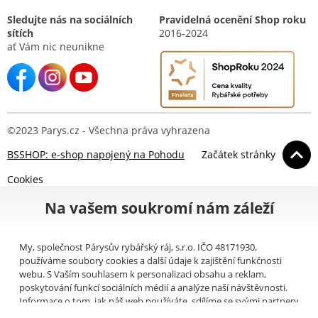
Sledujte nás na sociálních
Pravidelná ocenění Shop roku
sítích
2016-2024
ať Vám nic neunikne
©2023 Parys.cz - Všechna práva vyhrazena
BSSHOP: e-shop napojený na Pohodu
Začátek stránky
Cookies
Na vašem soukromí nám záleží
My, společnost Párysův rybářský ráj, s.r.o. IČO 48171930,
používáme soubory cookies a další údaje k zajištění funkčnosti
webu. S Vaším souhlasem k personalizaci obsahu a reklam,
poskytování funkcí sociálních médií a analýze naší návštěvnosti.
Informace o tom, jak náš web používáte, sdílíme se svými partnery
pro sociální média, inzerci a analýzy (například Google).
Zde
si