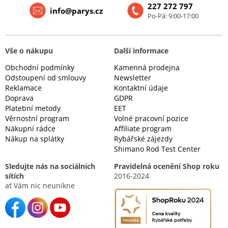
227 272 797
info@parys.cz
Po-Pá: 9:00-17:00
Vše o nákupu
Další informace
Obchodní podmínky
Kamenná prodejna
Odstoupení od smlouvy
Newsletter
Reklamace
Kontaktní údaje
Doprava
GDPR
Platební metody
EET
Věrnostní program
Volné pracovní pozice
Nákupní rádce
Affiliate program
Nákup na splátky
Rybářské zájezdy
Shimano Rod Test Center
Sledujte nás na sociálních
Pravidelná ocenění Shop roku
sítích
2016-2024
ať Vám nic neunikne