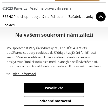
©2023 Parys.cz - Všechna práva vyhrazena
BSSHOP: e-shop napojený na Pohodu
Začátek stránky
Cookies
Na vašem soukromí nám záleží
My, společnost Párysův rybářský ráj, s.r.o. IČO 48171930,
používáme soubory cookies a další údaje k zajištění funkčnosti
webu. S Vaším souhlasem k personalizaci obsahu a reklam,
poskytování funkcí sociálních médií a analýze naší návštěvnosti.
Informace o tom, jak náš web používáte, sdílíme se svými partnery
pro sociální média, inzerci a analýzy (například Google).
Zde
si
Více informací
můžete přečíst, jak tyto informace Google používá. Partneři tyto
údaje mohou kombinovat s dalšími informacemi, které jste jim
Nezbytné cookies
poskytli nebo které získali v důsledku toho, že používáte jejich
Povolit vše
služby. Tyto údaje zahrnují cookies, data z dalších úložišť, IP
Marketingové cookies
adresu a další informace spojené s prohlížením webu. Svůj souhlas
se zpracováním cookies můžete odvolat
zde
.
Podrobné nastavení
Analytické cookies