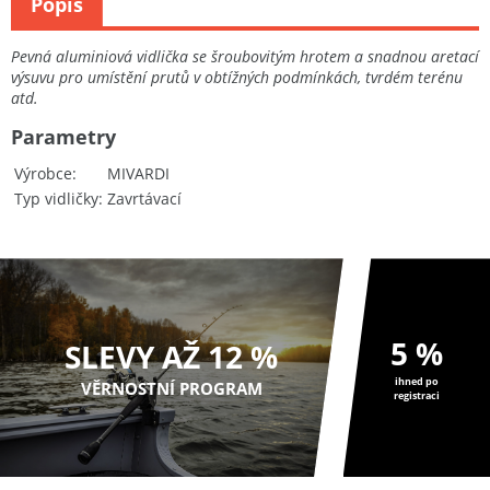
Popis
Pevná aluminiová vidlička se šroubovitým hrotem a snadnou aretací
výsuvu pro umístění prutů v obtížných podmínkách, tvrdém terénu
atd.
Parametry
Výrobce
MIVARDI
Typ vidličky
Zavrtávací
5 %
SLEVY AŽ 12 %
ihned po
VĚRNOSTNÍ PROGRAM
registraci