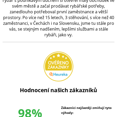
rybář s podnikavým duchem si otevřel malý obchůdek ve
svém městě a začal prodávat rybářské potřeby,
zanedlouho potřeboval první zaměstnance a větší
prostory. Po více než 15 letech, 3 stěhování, s více než 40
zaměstnanci, v Čechách i na Slovensku, jsme tu stále pro
vás, se stejným nadšením, lepšími službami a stále
rybáři, jako vy.
Hodnocení našich zákazníků
98%
Zákazníci nejčastěji zmiňují tyto
výhody: