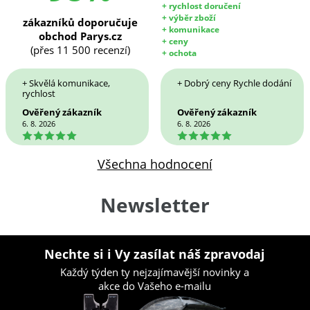
+ rychlost doručení
+ výběr zboží
zákazníků doporučuje
+ komunikace
obchod Parys.cz
+ ceny
(přes 11 500 recenzí)
+ ochota
+ Skvělá komunikace,
+ Dobrý ceny Rychle dodání
rychlost
Ověřený zákazník
Ověřený zákazník
6. 8. 2026
6. 8. 2026
5
5
Všechna hodnocení
Newsletter
Nechte si i Vy zasílat náš zpravodaj
Každý týden ty nejzajímavější novinky a
akce do Vašeho e-mailu