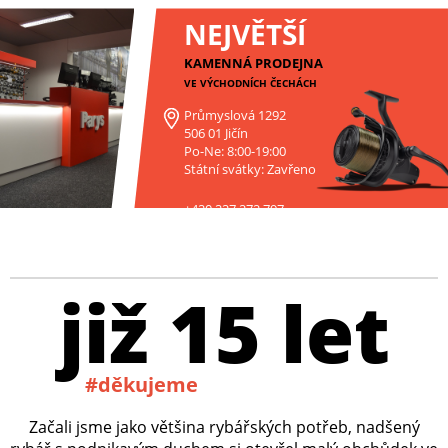
NEJVĚTŠÍ
KAMENNÁ PRODEJNA
VE VÝCHODNÍCH ČECHÁCH
Průmyslová 1292
506 01 Jičín
Po-Ne: 8:00-19:00
Státní svátky: Zavřeno
+420 227 272 797
již 15 let
#děkujeme
Začali jsme jako většina rybářských potřeb, nadšený