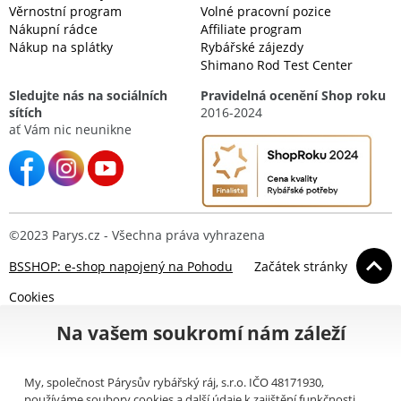
Věrnostní program
Volné pracovní pozice
Nákupní rádce
Affiliate program
Nákup na splátky
Rybářské zájezdy
Shimano Rod Test Center
Sledujte nás na sociálních
Pravidelná ocenění Shop roku
sítích
2016-2024
ať Vám nic neunikne
©2023 Parys.cz - Všechna práva vyhrazena
BSSHOP: e-shop napojený na Pohodu
Začátek stránky
Cookies
Na vašem soukromí nám záleží
My, společnost Párysův rybářský ráj, s.r.o. IČO 48171930,
používáme soubory cookies a další údaje k zajištění funkčnosti