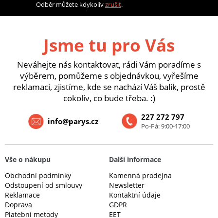
Odběr můžete kdykoliv
zrušit
.
Jsme tu pro Vás
Neváhejte nás kontaktovat, rádi Vám poradíme s
výběrem, pomůžeme s objednávkou, vyřešíme
reklamaci, zjistíme, kde se nachází Váš balík, prostě
cokoliv, co bude třeba. :)
227 272 797
info@parys.cz
Po-Pá: 9:00-17:00
Vše o nákupu
Další informace
Obchodní podmínky
Kamenná prodejna
Odstoupení od smlouvy
Newsletter
Reklamace
Kontaktní údaje
Doprava
GDPR
Platební metody
EET