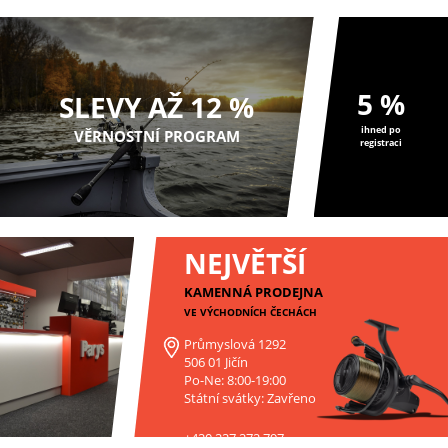
5 %
SLEVY AŽ 12 %
ihned po
VĚRNOSTNÍ PROGRAM
registraci
NEJVĚTŠÍ
KAMENNÁ PRODEJNA
VE VÝCHODNÍCH ČECHÁCH
Průmyslová 1292
506 01 Jičín
Po-Ne: 8:00-19:00
Státní svátky: Zavřeno
+420 227 272 797