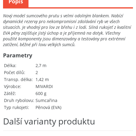
Popis
Nový model sumcového prutu s velmi odolným blankem. Nabízí
dynamické rezervy pro nekompromisní zdolávání ryb ve všech
situacích. Je vhodný pro lov ze břehu i z lodi. Silná rukojeť z kvalitní
EVA pěny zajišťuje jistý úchop a je příjemná na dotyk. Všechny
použité komponenty jsou dimenzovány a testovány pro extrémní
zatížení, běžné při lovu velkých sumců.
Parametry
Délka
2,7 m
Počet dílů
2
Transp. délka
1,42 m
Výrobce
MIVARDI
Zátěž
600 g
Druh rybolovu
Sumcařina
Typ rukojeti
Pěnová (EVA)
Další varianty produktu