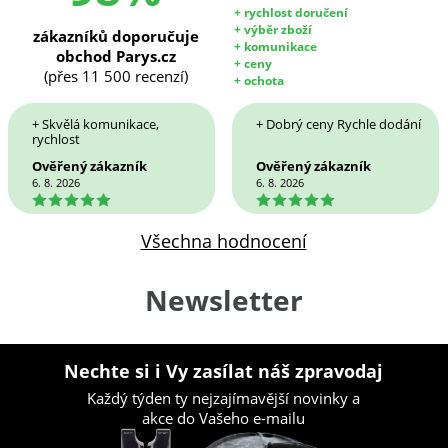
+ rychlost doručení
+ výběr zboží
zákazníků doporučuje
+ komunikace
obchod Parys.cz
+ ceny
(přes 11 500 recenzí)
+ ochota
+ Skvělá komunikace,
+ Dobrý ceny Rychle dodání
rychlost
Ověřený zákazník
Ověřený zákazník
6. 8. 2026
6. 8. 2026
5
5
Všechna hodnocení
Newsletter
Nechte si i Vy zasílat náš zpravodaj
Každý týden ty nejzajímavější novinky a
akce do Vašeho e-mailu