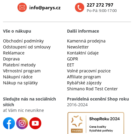
227 272 797
info@parys.cz
Po-Pá: 9:00-17:00
Vše o nákupu
Další informace
Obchodní podmínky
Kamenná prodejna
Odstoupení od smlouvy
Newsletter
Reklamace
Kontaktní údaje
Doprava
GDPR
Platební metody
EET
Věrnostní program
Volné pracovní pozice
Nákupní rádce
Affiliate program
Nákup na splátky
Rybářské zájezdy
Shimano Rod Test Center
Sledujte nás na sociálních
Pravidelná ocenění Shop roku
sítích
2016-2024
ať Vám nic neunikne