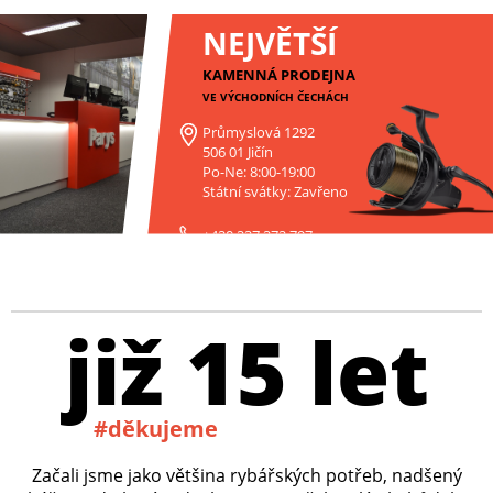
NEJVĚTŠÍ
KAMENNÁ PRODEJNA
VE VÝCHODNÍCH ČECHÁCH
Průmyslová 1292
506 01 Jičín
Po-Ne: 8:00-19:00
Státní svátky: Zavřeno
+420 227 272 797
již 15 let
#děkujeme
Začali jsme jako většina rybářských potřeb, nadšený