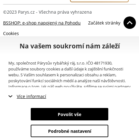
©2023 Parys.cz - Všechna práva vyhrazena
BSSHOP: e-shop napojený na Pohodu
Začátek stránky
Cookies
Na vašem soukromí nám záleží
My, společnost Párysův rybářský ráj, s.r.o. IČO 48171930,
používáme soubory cookies a další údaje k zajištění funkčnosti
webu. S Vaším souhlasem k personalizaci obsahu a reklam,
poskytování funkcí sociálních médií a analýze naší návštěvnosti.
Informace o tom, jak náš web používáte, sdílíme se svými partnery
pro sociální média, inzerci a analýzy (například Google).
Zde
si
Více informací
můžete přečíst, jak tyto informace Google používá. Partneři tyto
údaje mohou kombinovat s dalšími informacemi, které jste jim
Nezbytné cookies
poskytli nebo které získali v důsledku toho, že používáte jejich
Povolit vše
služby. Tyto údaje zahrnují cookies, data z dalších úložišť, IP
Marketingové cookies
adresu a další informace spojené s prohlížením webu. Svůj souhlas
se zpracováním cookies můžete odvolat
zde
.
Podrobné nastavení
Analytické cookies