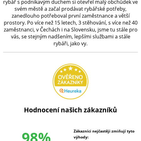
rybář s podnikavým duchem si otevřel malý obchůdek ve
svém městě a začal prodávat rybářské potřeby,
zanedlouho potřeboval první zaměstnance a větší
prostory. Po více než 15 letech, 3 stěhování, s více než 40
zaměstnanci, v Čechách i na Slovensku, jsme tu stále pro
vás, se stejným nadšením, lepšími službami a stále
rybáři, jako vy.
Hodnocení našich zákazníků
98%
Zákazníci nejčastěji zmiňují tyto
výhody: