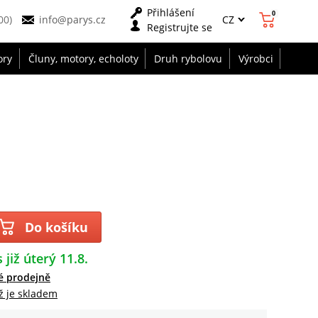
Přihlášení
0
CZ
00)
info@parys.cz
Registrujte se
ory
Čluny, motory, echoloty
Druh rybolovu
Výrobci
Do košíku
 již úterý 11.8.
é prodejně
ž je skladem