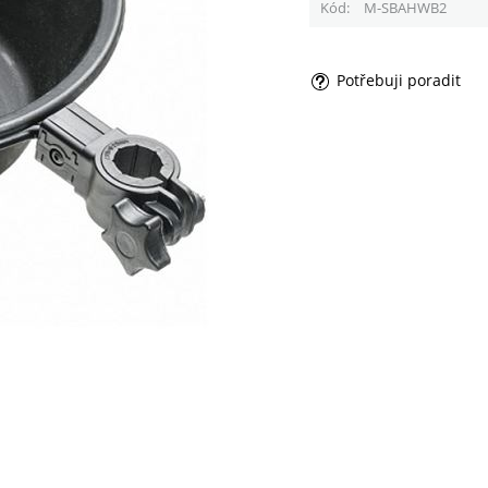
Kód
M-SBAHWB2
Potřebuji poradit