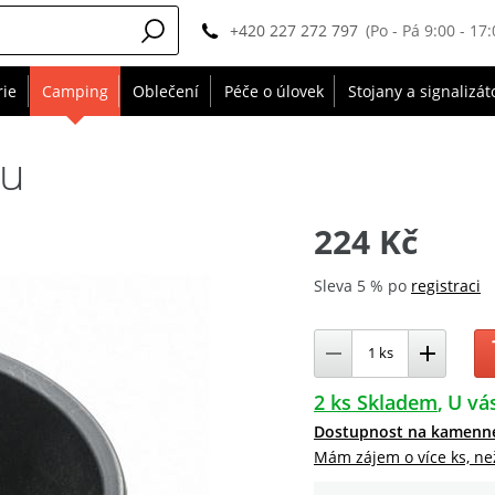
+420 227 272 797
(Po - Pá 9:00 - 17:
rie
Camping
Oblečení
Péče o úlovek
Stojany a signalizát
du
224 Kč
Sleva 5 % po
registraci
2 ks Skladem
U vás
Dostupnost na kamenn
Mám zájem o více ks, ne