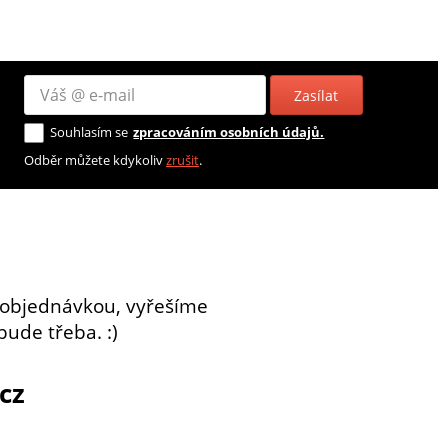
Zasílat
Souhlasím se
zpracováním osobních údajů.
Odběr můžete kdykoliv
zrušit
.
 objednávkou, vyřešíme
bude třeba. :)
cz