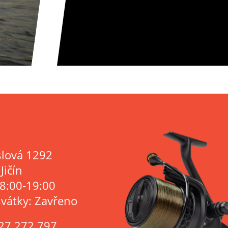
lová 1292
Jičín
 8:00-19:00
svátky: Zavřeno
27 272 797