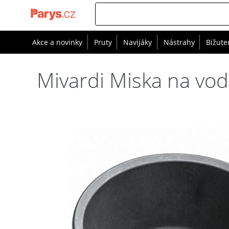
Akce a novinky
Pruty
Navijáky
Nástrahy
Bižute
Mivardi Miska na vo