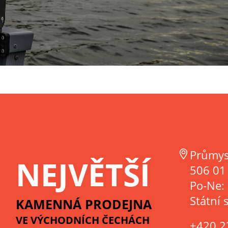
Průmys
NEJVĚTŠÍ
506 01 
Po-Ne:
Státní 
KAMENNÁ PRODEJNA
VE VÝCHODNÍCH ČECHÁCH
+420 2