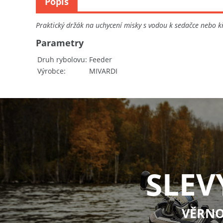
Popis
Praktický držák na uchycení misky s vodou k sedačce nebo 
Parametry
Druh rybolovu
Feeder
Výrobce
MIVARDI
SLEV
VĚRNO