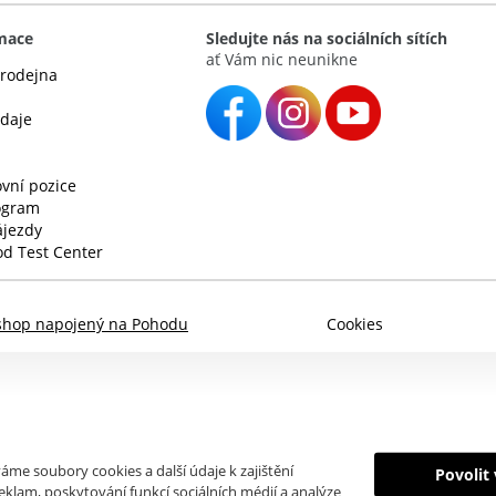
rmace
Sledujte nás na sociálních sítích
ať Vám nic neunikne
rodejna
údaje
vní pozice
rogram
ájezdy
d Test Center
shop napojený na Pohodu
Cookies
áme soubory cookies a další údaje k zajištění
Povolit
klam, poskytování funkcí sociálních médií a analýze