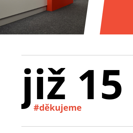
již 15
#děkujeme