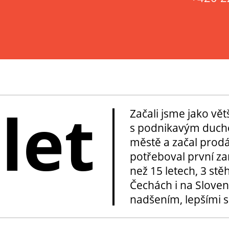
 let
Začali jsme jako vě
s podnikavým duche
městě a začal prod
potřeboval první za
než 15 letech, 3 stě
Čechách i na Sloven
nadšením, lepšími sl