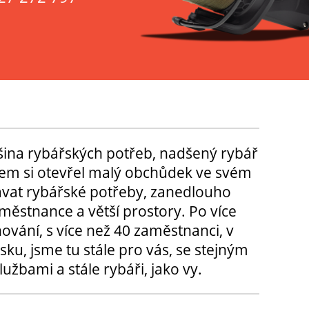
tšina rybářských potřeb, nadšený rybář
m si otevřel malý obchůdek ve svém
ávat rybářské potřeby, zanedlouho
městnance a větší prostory. Po více
hování, s více než 40 zaměstnanci, v
sku, jsme tu stále pro vás, se stejným
užbami a stále rybáři, jako vy.