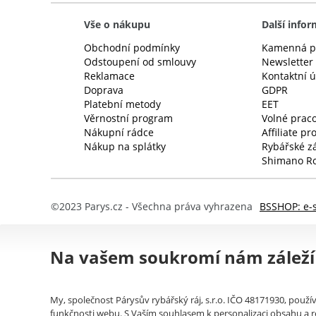
Vše o nákupu
Další info
Obchodní podmínky
Kamenná p
Odstoupení od smlouvy
Newsletter
Reklamace
Kontaktní 
Doprava
GDPR
Platební metody
EET
Věrnostní program
Volné praco
Nákupní rádce
Affiliate p
Nákup na splátky
Rybářské z
Shimano Ro
©2023 Parys.cz - Všechna práva vyhrazena
BSSHOP: e-
Na vašem soukromí nám záleží
My, společnost Párysův rybářský ráj, s.r.o. IČO 48171930, použív
funkčnosti webu. S Vaším souhlasem k personalizaci obsahu a re