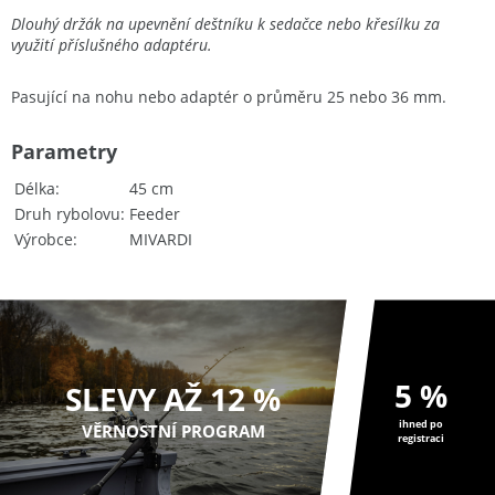
Dlouhý držák na upevnění deštníku k sedačce nebo křesílku za
využití příslušného adaptéru.
Pasující na nohu nebo adaptér o průměru 25 nebo 36 mm.
Parametry
Délka
45 cm
Druh rybolovu
Feeder
Výrobce
MIVARDI
5 %
SLEVY AŽ 12 %
ihned po
VĚRNOSTNÍ PROGRAM
registraci