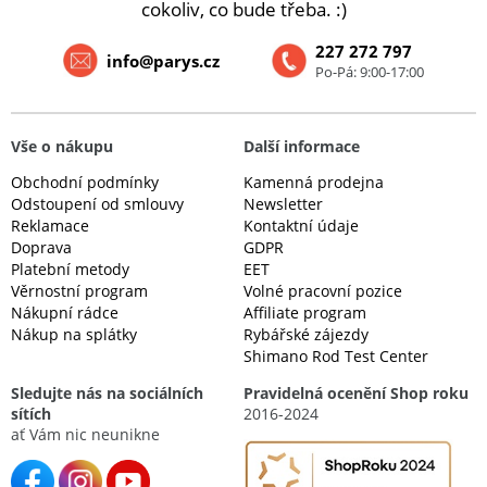
cokoliv, co bude třeba. :)
227 272 797
info@parys.cz
Po-Pá: 9:00-17:00
Vše o nákupu
Další informace
Obchodní podmínky
Kamenná prodejna
Odstoupení od smlouvy
Newsletter
Reklamace
Kontaktní údaje
Doprava
GDPR
Platební metody
EET
Věrnostní program
Volné pracovní pozice
Nákupní rádce
Affiliate program
Nákup na splátky
Rybářské zájezdy
Shimano Rod Test Center
Sledujte nás na sociálních
Pravidelná ocenění Shop roku
sítích
2016-2024
ať Vám nic neunikne