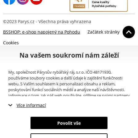
©2023 Parys.cz - Všechna práva vyhrazena
BSSHOP: e-shop napojený na Pohodu
Začátek stránky
Cookies
Na vašem soukromí nám záleží
My, společnost Párysův rybářský ráj, s.r.o. IČO 48171930,
používáme soubory cookies a další údaje k zajištění funkčnosti
webu. S Vaším souhlasem k personalizaci obsahu a reklam,
poskytování funkcí sociálních médií a analýze naší návštěvnosti.
Informace o tom, jak náš web používáte, sdílíme se svými partnery
pro sociální média, inzerci a analýzy (například Google).
Zde
si
Více informací
můžete přečíst, jak tyto informace Google používá. Partneři tyto
údaje mohou kombinovat s dalšími informacemi, které jste jim
Nezbytné cookies
poskytli nebo které získali v důsledku toho, že používáte jejich
Povolit vše
služby. Tyto údaje zahrnují cookies, data z dalších úložišť, IP
Marketingové cookies
adresu a další informace spojené s prohlížením webu. Svůj souhlas
se zpracováním cookies můžete odvolat
zde
.