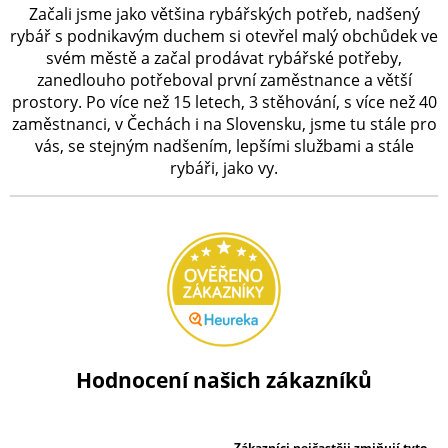
Začali jsme jako většina rybářských potřeb, nadšený
rybář s podnikavým duchem si otevřel malý obchůdek ve
svém městě a začal prodávat rybářské potřeby,
zanedlouho potřeboval první zaměstnance a větší
prostory. Po více než 15 letech, 3 stěhování, s více než 40
zaměstnanci, v Čechách i na Slovensku, jsme tu stále pro
vás, se stejným nadšením, lepšími službami a stále
rybáři, jako vy.
Hodnocení našich zákazníků
Zákazníci nejčastěji zmiňují tyto