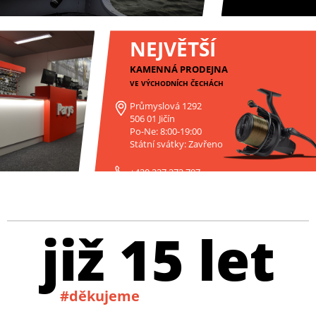
NEJVĚTŠÍ
KAMENNÁ PRODEJNA
VE VÝCHODNÍCH ČECHÁCH
Průmyslová 1292
506 01 Jičín
Po-Ne: 8:00-19:00
Státní svátky: Zavřeno
+420 227 272 797
již 15 let
#děkujeme