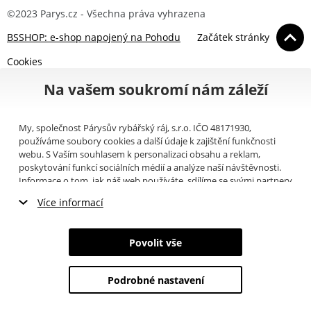
©2023 Parys.cz - Všechna práva vyhrazena
BSSHOP: e-shop napojený na Pohodu
Začátek stránky
Cookies
Na vašem soukromí nám záleží
My, společnost Párysův rybářský ráj, s.r.o. IČO 48171930,
používáme soubory cookies a další údaje k zajištění funkčnosti
webu. S Vaším souhlasem k personalizaci obsahu a reklam,
poskytování funkcí sociálních médií a analýze naší návštěvnosti.
Informace o tom, jak náš web používáte, sdílíme se svými partnery
pro sociální média, inzerci a analýzy (například Google).
Zde
si
Více informací
můžete přečíst, jak tyto informace Google používá. Partneři tyto
údaje mohou kombinovat s dalšími informacemi, které jste jim
Nezbytné cookies
poskytli nebo které získali v důsledku toho, že používáte jejich
Povolit vše
služby. Tyto údaje zahrnují cookies, data z dalších úložišť, IP
Marketingové cookies
adresu a další informace spojené s prohlížením webu. Svůj souhlas
se zpracováním cookies můžete odvolat
zde
.
Podrobné nastavení
Analytické cookies