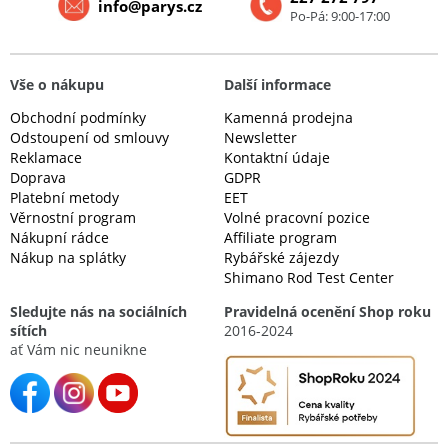
info@parys.cz
Po-Pá: 9:00-17:00
Vše o nákupu
Další informace
Obchodní podmínky
Kamenná prodejna
Odstoupení od smlouvy
Newsletter
Reklamace
Kontaktní údaje
Doprava
GDPR
Platební metody
EET
Věrnostní program
Volné pracovní pozice
Nákupní rádce
Affiliate program
Nákup na splátky
Rybářské zájezdy
Shimano Rod Test Center
Sledujte nás na sociálních
Pravidelná ocenění Shop roku
sítích
2016-2024
ať Vám nic neunikne