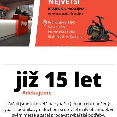
NEJVĚTŠÍ
KAMENNÁ PRODEJNA
VE VÝCHODNÍCH ČECHÁCH
Průmyslová 1292
506 01 Jičín
Po-Ne: 8:00-19:00
Státní svátky: Zavřeno
+420 227 272 797
již 15 let
#děkujeme
Začali jsme jako většina rybářských potřeb, nadšený
rybář s podnikavým duchem si otevřel malý obchůdek ve
svém městě a začal prodávat rybářské potřeby,