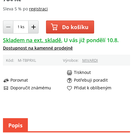
Sleva 5 % po
registraci
Do košíku
Skladem na ext. skladě
U vás již pondělí 10.8.
Dostupnost na kamenné prodejně
Kód
M-TBPRXL
Výrobce
MIVARDI
Tisknout
Porovnat
Potřebuji poradit
Doporučit známému
Přidat k oblíbeným
Popis