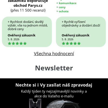
zákazníků doporučuje
+ komunikace
obchod Parys.cz
+ ceny
(přes 11 500 recenzí)
+ ochota
+ Rychlost dodání, skvělý
+ Rychlé vyřízení
výběr, vše na jednom místě,
objednávky a dodání zboží
dobré ceny
Ověřený zákazník
Ověřený zákazník
5. 8. 2026
5. 8. 2026
5
5
Všechna hodnocení
Newsletter
Nechte si i Vy zasílat náš zpravodaj
Každý týden ty nejzajímavější novinky a
akce do Vašeho e-mailu