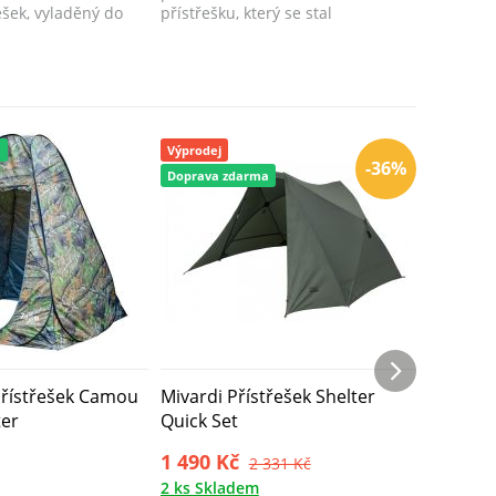
řešek, vyladěný do
přístřešku, který se stal
krátké n
.
absolutním bestselle...
Jsou...
a
Výprodej
Doprava 
-36%
Doprava zdarma
řístřešek Camou
Mivardi Přístřešek Shelter
Starbait
ter
Quick Set
Compac
1 490 Kč
11 999
2 331 Kč
2 ks Skladem
2 ks Skl