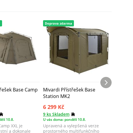
a
Doprava zdarma
Doprava 
třešek Base Camp
Mivardi Přístřešek Base
Nash Bi
Station MK2
6 299 Kč
26 124
9 ks Skladem
3 ks Skl
ělí 10.8.
U vás doma: pondělí 10.8.
U vás doma
Camp XXL je
Upravená a vylepšená verze
Bivaky Ti
stní a dokonale
prostorného multifunkčního
zapálené