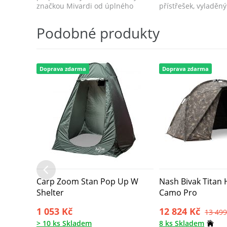
značkou Mivardi od úplného
přístřešek, vyladěn
základu s cílem splnit n...
posledního detai...
Podobné produkty
Doprava zdarma
Doprava zdarma
Carp Zoom Stan Pop Up W
Nash Bivak Titan 
Shelter
Camo Pro
1 053 Kč
12 824 Kč
13 499
> 10 ks Skladem
8 ks Skladem