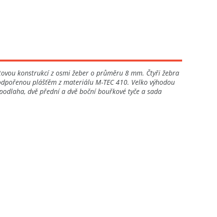
átovou konstrukcí z osmi žeber o průměru 8 mm. Čtyři žebra
, podpořenou plášťěm z materiálu M-TEC 410. Velko výhodou
C podlaha, dvě přední a dvě boční bouřkové tyče a sada