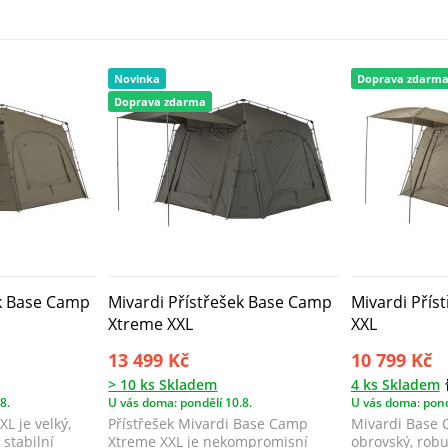
Novinka
Doprava zdarm
Doprava zdarma
ek Base Camp
Mivardi Přístřešek Base Camp
Mivardi Přís
Xtreme XXL
XXL
13 499 Kč
10 799 Kč
> 10 ks Skladem
4 ks Skladem
8.
U vás doma: pondělí 10.8.
U vás doma: pond
L je velký,
Přístřešek Mivardi Base Camp
Mivardi Base 
 stabilní
Xtreme XXL je nekompromisní
obrovský, robu