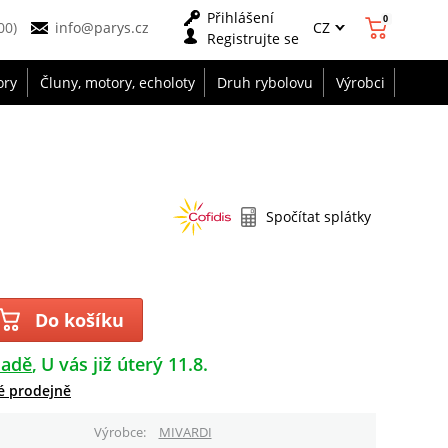
Přihlášení
0
CZ
00)
info@parys.cz
Registrujte se
ory
Čluny, motory, echoloty
Druh rybolovu
Výrobci
Spočítat splátky
Do košíku
ladě
U vás již úterý 11.8.
é prodejně
Výrobce
MIVARDI