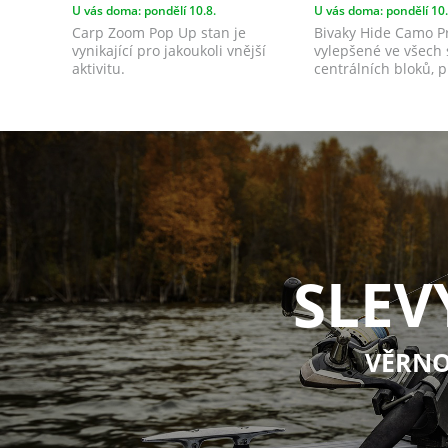
U vás doma: pondělí 10.8.
U vás doma: pondělí 10.
Carp Zoom Pop Up stan je
Bivaky Hide Camo P
vynikající pro jakoukoli vnější
vylepšené ve všech
aktivitu.
centrálních bloků, p
materiá...
SLEV
VĚRNO