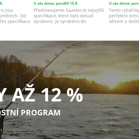
8.
U vás doma: pondělí 10.8.
U vás doma: pond
ro jsou
Představujeme Gazebo té nejvyšší
Tento rybářský
 směrech. Od
specifikace, které bylo dosud
perfektní och
řes specifikace
vyrobeno. Je vyrobeno do
větrem a dešt
nejmenšího d...
dalších...
Y AŽ 12 %
STNÍ PROGRAM