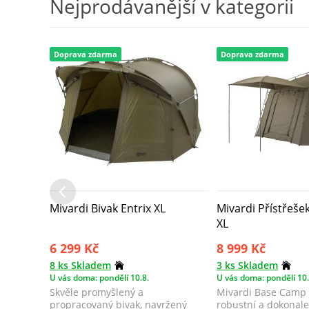
Nejprodávanější v kategorii
Doprava zdarma
Doprava zdarma
Mivardi Bivak Entrix XL
Mivardi Přístřeš
XL
6 299 Kč
8 999 Kč
8 ks Skladem
3 ks Skladem
U vás doma: pondělí 10.8.
U vás doma: pondělí 10.
Skvěle promyšlený a
Mivardi Base Camp X
propracovaný bivak, navržený
robustní a dokonale