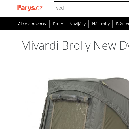
Akce a novinky
Pruty
Navijáky
Nástrahy
Bižute
Mivardi Brolly New D