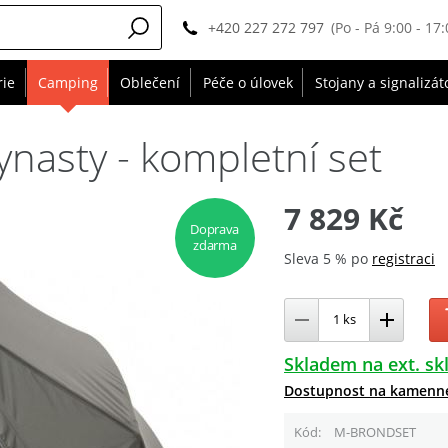
+420 227 272 797
(Po - Pá 9:00 - 17:
rie
Camping
Oblečení
Péče o úlovek
Stojany a signalizát
ynasty - kompletní set
7 829 Kč
Doprava
zdarma
Sleva 5 % po
registraci
Skladem na ext. sk
Dostupnost na kamenn
Kód
M-BRONDSET