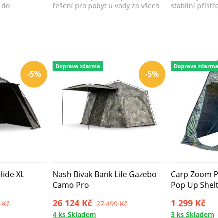
ý do
řešení pro pobyt u vody za všech
stabilní příst
okolností.
posledního d..
Doprava zdarma
Doprava zdarm
-5%
-5%
Hide XL
Nash Bivak Bank Life Gazebo
Carp Zoom P
Camo Pro
Pop Up Shel
26 124 Kč
1 299 Kč
 Kč
27 499 Kč
4 ks Skladem
3 ks Skladem