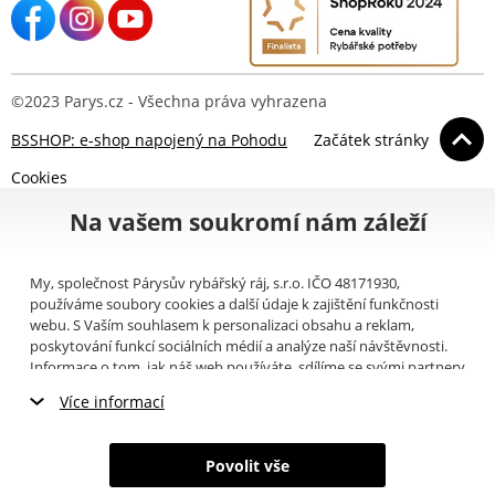
©2023 Parys.cz - Všechna práva vyhrazena
BSSHOP: e-shop napojený na Pohodu
Začátek stránky
Cookies
Na vašem soukromí nám záleží
My, společnost Párysův rybářský ráj, s.r.o. IČO 48171930,
používáme soubory cookies a další údaje k zajištění funkčnosti
webu. S Vaším souhlasem k personalizaci obsahu a reklam,
poskytování funkcí sociálních médií a analýze naší návštěvnosti.
Informace o tom, jak náš web používáte, sdílíme se svými partnery
pro sociální média, inzerci a analýzy (například Google).
Zde
si
Více informací
můžete přečíst, jak tyto informace Google používá. Partneři tyto
údaje mohou kombinovat s dalšími informacemi, které jste jim
Nezbytné cookies
poskytli nebo které získali v důsledku toho, že používáte jejich
Povolit vše
služby. Tyto údaje zahrnují cookies, data z dalších úložišť, IP
Marketingové cookies
adresu a další informace spojené s prohlížením webu. Svůj souhlas