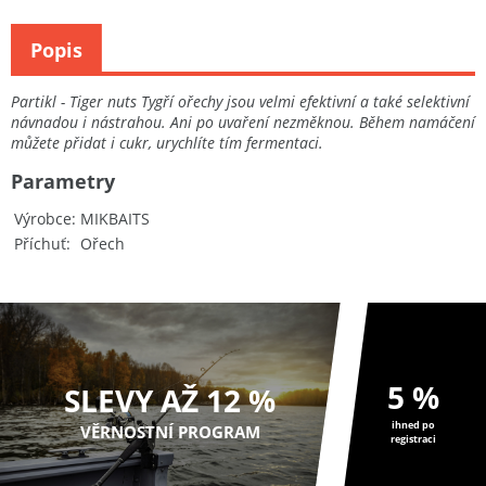
Popis
Partikl - Tiger nuts Tygří ořechy jsou velmi efektivní a také selektivní
návnadou i nástrahou. Ani po uvaření nezměknou. Během namáčení
můžete přidat i cukr, urychlíte tím fermentaci.
Parametry
Výrobce
MIKBAITS
Příchuť
Ořech
5 %
SLEVY AŽ 12 %
ihned po
VĚRNOSTNÍ PROGRAM
registraci