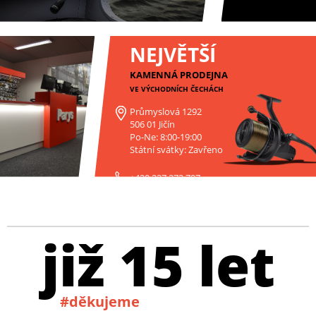
NEJVĚTŠÍ
KAMENNÁ PRODEJNA
VE VÝCHODNÍCH ČECHÁCH
Průmyslová 1292
506 01 Jičín
Po-Ne: 8:00-19:00
Státní svátky: Zavřeno
+420 227 272 797
již 15 let
#děkujeme