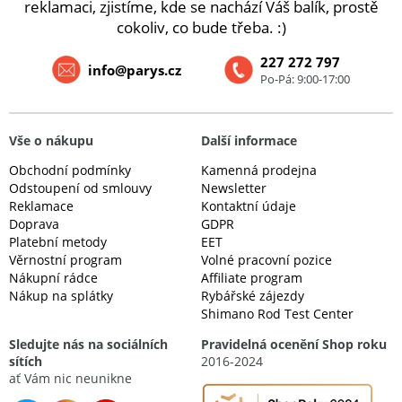
reklamaci, zjistíme, kde se nachází Váš balík, prostě
cokoliv, co bude třeba. :)
227 272 797
info@parys.cz
Po-Pá: 9:00-17:00
Vše o nákupu
Další informace
Obchodní podmínky
Kamenná prodejna
Odstoupení od smlouvy
Newsletter
Reklamace
Kontaktní údaje
Doprava
GDPR
Platební metody
EET
Věrnostní program
Volné pracovní pozice
Nákupní rádce
Affiliate program
Nákup na splátky
Rybářské zájezdy
Shimano Rod Test Center
Sledujte nás na sociálních
Pravidelná ocenění Shop roku
sítích
2016-2024
ať Vám nic neunikne