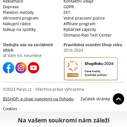
Reklamace
Kontaktní údaje
Doprava
GDPR
Platební metody
EET
Věrnostní program
Volné pracovní pozice
Nákupní rádce
Affiliate program
Nákup na splátky
Rybářské zájezdy
Shimano Rod Test Center
Sledujte nás na sociálních
Pravidelná ocenění Shop roku
sítích
2016-2024
ať Vám nic neunikne
©2023 Parys.cz - Všechna práva vyhrazena
BSSHOP: e-shop napojený na Pohodu
Začátek stránky
Cookies
Na vašem soukromí nám záleží