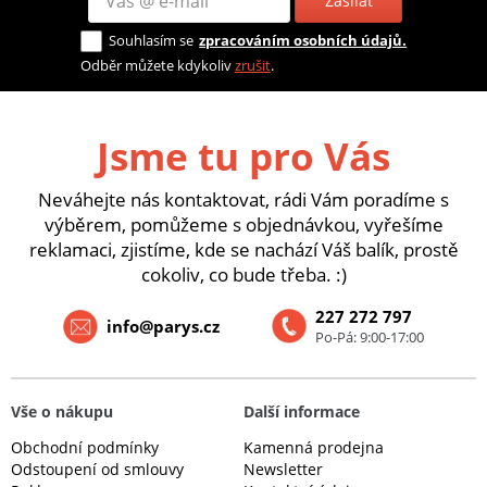
Zasílat
Souhlasím se
zpracováním osobních údajů.
Odběr můžete kdykoliv
zrušit
.
Jsme tu pro Vás
Neváhejte nás kontaktovat, rádi Vám poradíme s
výběrem, pomůžeme s objednávkou, vyřešíme
reklamaci, zjistíme, kde se nachází Váš balík, prostě
cokoliv, co bude třeba. :)
227 272 797
info@parys.cz
Po-Pá: 9:00-17:00
Vše o nákupu
Další informace
Obchodní podmínky
Kamenná prodejna
Odstoupení od smlouvy
Newsletter