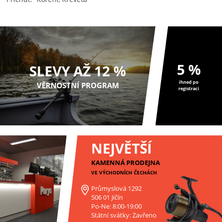
5 %
SLEVY AŽ 12 %
ihned po
VĚRNOSTNÍ PROGRAM
registraci
NEJVĚTŠÍ
KAMENNÁ PRODEJNA
VE VÝCHODNÍCH ČECHÁCH
Průmyslová 1292
506 01 Jičín
Po-Ne: 8:00-19:00
Státní svátky: Zavřeno