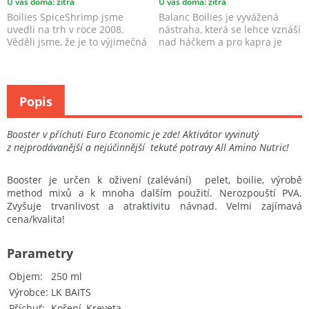
U vás doma: zítra
U vás doma: zítra
Boilies SpiceShrimp jsme
Balanc Boilies je vyvážená
uvedli na trh v roce 2008.
nástraha, která se lehce vznáší
Věděli jsme, že je to výjimečná
nad háčkem a pro kapra je
nástraha, ale to...
nejméně nápadn...
Popis
Booster v příchuti Euro Economic je zde! Aktivátor vyvinutý
z nejprodávanější a nejúčinnější tekuté potravy All Amino Nutric!
Booster je určen k oživení (zalévání) pelet, boilie, výrobě
method mixů a k mnoha dalším použití. Nerozpouští PVA.
Zvyšuje trvanlivost a atraktivitu návnad. Velmi zajímavá
cena/kvalita!
Parametry
Objem
250 ml
Výrobce
LK BAITS
Příchuť
Koření, Kreveta