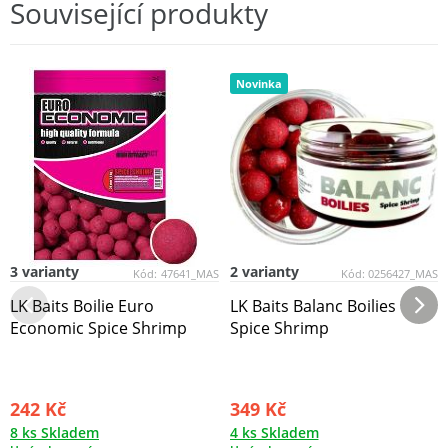
Související produkty
Novinka
3 varianty
2 varianty
Kód:
47641_MAS
Kód:
0256427_MAS
LK Baits Boilie Euro
LK Baits Balanc Boilies
Economic Spice Shrimp
Spice Shrimp
242 Kč
349 Kč
8 ks Skladem
4 ks Skladem