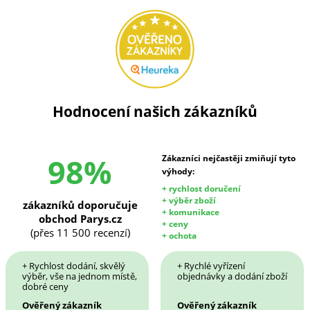
Hodnocení našich zákazníků
98%
Zákazníci nejčastěji zmiňují tyto
výhody:
+ rychlost doručení
+ výběr zboží
zákazníků doporučuje
+ komunikace
obchod Parys.cz
+ ceny
(přes 11 500 recenzí)
+ ochota
+ Rychlost dodání, skvělý
+ Rychlé vyřízení
výběr, vše na jednom místě,
objednávky a dodání zboží
dobré ceny
Ověřený zákazník
Ověřený zákazník