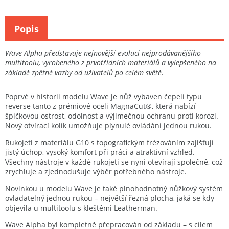
Popis
Wave Alpha představuje nejnovější evoluci nejprodávanějšího
multitoolu, vyrobeného z prvotřídních materiálů a vylepšeného na
základě zpětné vazby od uživatelů po celém světě.
Poprvé v historii modelu Wave je nůž vybaven čepelí typu
reverse tanto z prémiové oceli MagnaCut®, která nabízí
špičkovou ostrost, odolnost a výjimečnou ochranu proti korozi.
Nový otvírací kolík umožňuje plynulé ovládání jednou rukou.
Rukojeti z materiálu G10 s topografickým frézováním zajišťují
jistý úchop, vysoký komfort při práci a atraktivní vzhled.
Všechny nástroje v každé rukojeti se nyní otevírají společně, což
zrychluje a zjednodušuje výběr potřebného nástroje.
Novinkou u modelu Wave je také plnohodnotný nůžkový systém
ovladatelný jednou rukou – největší řezná plocha, jaká se kdy
objevila u multitoolu s kleštěmi Leatherman.
Wave Alpha byl kompletně přepracován od základu – s cílem