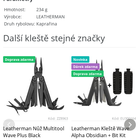
Hmotnost
234 g
Výrobce
LEATHERMAN
Druh rybolovu
Kaprařina
Další kleště stejné značky
Doprava zdarma
Novinka
Dárek zdarma
Doprava zdarma
Kód:
ZZ8963
Kód:
EU300164
Leatherman Nůž Multitool
Leatherman Kleště Wave
Wave Plus Black
Alpha Obsidian + Bit Kit