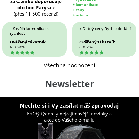
zákazníků doporučuje
+ komunikace
obchod Parys.cz
+ ceny
(přes 11 500 recenzí)
+ ochota
+ Skvělá komunikace,
+ Dobrý ceny Rychle dodání
rychlost
Ověřený zákazník
Ověřený zákazník
6. 8. 2026
6. 8. 2026
5
5
Všechna hodnocení
Newsletter
Nechte si i Vy zasílat náš zpravodaj
Každý týden ty nejzajímavější novinky a
akce do Vašeho e-mailu