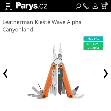
0
Menu
Leatherman Kleště Wave Alpha
Canyonland
Novinka
Doprava
zdarma