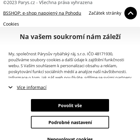
©2023 Parys.cz - Všechna práva vyhrazena
BSSHOP: e-shop napojený na Pohodu
Začátek stránky
Cookies
Na vašem soukromí nám záleží
My, společnost Párysův rybářský ráj, s.r.o. IČO 48171930,
používáme soubory cookies a další údaje k zajištění funkčnosti
webu. S Vaším souhlasem k personalizaci obsahu a reklam,
poskytování funkcí sociálních médií a analýze naší návštěvnosti.
Informace o tom, jak náš web používáte, sdílíme se svými partnery
pro sociální média, inzerci a analýzy (například Google).
Zde
si
Více informací
můžete přečíst, jak tyto informace Google používá. Partneři tyto
údaje mohou kombinovat s dalšími informacemi, které jste jim
Nezbytné cookies
poskytli nebo které získali v důsledku toho, že používáte jejich
Povolit vše
služby. Tyto údaje zahrnují cookies, data z dalších úložišť, IP
Marketingové cookies
adresu a další informace spojené s prohlížením webu. Svůj souhlas
se zpracováním cookies můžete odvolat
zde
.
Podrobné nastavení
Analytické cookies
Nepovolovat cookies