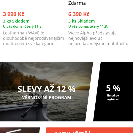
Zdarma
3 990 Kč
6 390 Kč
3 ks Skladem
3 ks Skladem
U vás doma: úterý 11.8.
U vás doma: úterý 11.8.
Leatherman WAVE je
Wave Alpha představuje
dlouhodobě nejprodávanějším
nejnovější evoluci
multitoolem své kategorie.
nejprodávanějšího multitoolu,
vyrobeného z prvotřídních
ma...
5 %
SLEVY AŽ 12 %
ihned po
VĚRNOSTNÍ PROGRAM
registraci