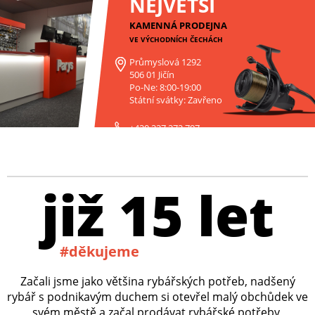
NEJVĚTŠÍ
KAMENNÁ PRODEJNA
VE VÝCHODNÍCH ČECHÁCH
Průmyslová 1292
506 01 Jičín
Po-Ne: 8:00-19:00
Státní svátky: Zavřeno
+420 227 272 797
již 15 let
#děkujeme
Začali jsme jako většina rybářských potřeb, nadšený
rybář s podnikavým duchem si otevřel malý obchůdek ve
svém městě a začal prodávat rybářské potřeby,