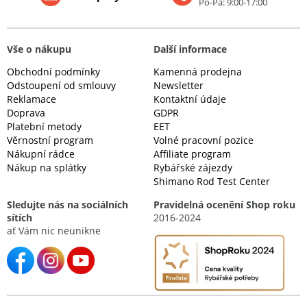
Po-Pá: 9:00-17:00
Vše o nákupu
Další informace
Obchodní podmínky
Kamenná prodejna
Odstoupení od smlouvy
Newsletter
Reklamace
Kontaktní údaje
Doprava
GDPR
Platební metody
EET
Věrnostní program
Volné pracovní pozice
Nákupní rádce
Affiliate program
Nákup na splátky
Rybářské zájezdy
Shimano Rod Test Center
Sledujte nás na sociálních
Pravidelná ocenění Shop roku
sítích
2016-2024
ať Vám nic neunikne