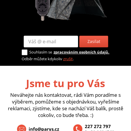
Zasílat
Souhlasím se
zpracováním osobních údajů.
Odběr můžete kdykoliv
zrušit
.
Jsme tu pro Vás
Neváhejte nás kontaktovat, rádi Vám poradíme s
výběrem, pomůžeme s objednávkou, vyřešíme
reklamaci, zjistíme, kde se nachází Váš balík, prostě
cokoliv, co bude třeba. :)
227 272 797
info@parys.cz